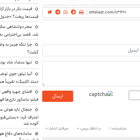
قیمت‌ها ریخت؟ +جدول
سحر دولتشاهی سکو
شد، قصد بی‌احترامی به 
چرا تنگه هرمز به و
گشت؟
تنها منشاء شاد بو
آنیا تیلور-جوی توضی
«متد اکتینگ» تقریباً 
افشای چهره واقعی «
ارسال
فیلم؛ ماساژور نازی‌ها قه
جنجال تازه هوش مصن
اعتراف کرد: «بستنی‌ف
آلوده شد
منتشرشده: 1
در انتظار بررسی: 0
غیرقابل انتشار: 0
سامانه‌های دفاع هو
ایران رسید؟