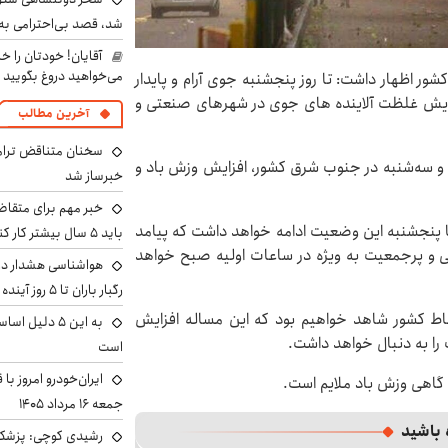
شد، قصد بی‌احترامی به 
آقایان! خودتان را 
می‌خواهید دروغ بگویید
 اظهار داشت: تا روز پنجشنبه جوی آرام و پایدار
فزایش غلظت آلاینده های جوی در شهرهای صنعتی و
آخرین مطالب
سخنان متناقض ترامپ 
و سه‌شنبه در جنوب شرق کشور، افزایش وزش باد و
خبرساز شد
خبر مهم برای متقاض
 تا پنجشنبه این وضعیت ادامه خواهد داشت که پیامد
باید ۵ سال بیشتر کار کنند
 و پرجمعیت به ویژه در ساعات اولیه صبح خواهد
هواشناسی هشدار داد
رگبار باران تا ۵ روز آینده
نقاط کشور شاهد خواهیم بود که این مساله افزایش
به این ۵ دلیل
ا به دنبال خواهد داشت.
است
ایران‌خودرو امروز با
و گاهی وزش باد ملایم است.
جمعه ۱۶ مرداد ۱۴۰۵
 باشید
رشیدی کوچی: پزشکیا