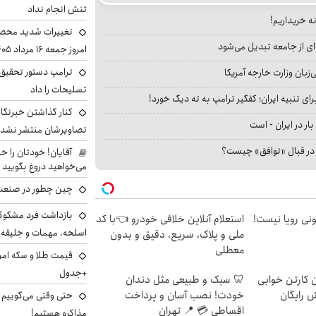
تنش انجام نداد
نه خریداریم!
تغییرات شدید محصو
ای از جامعه تبدیل می‌شود
امروز جمعه ۱۶ مرداد ۱۴۰۵ را ببینند
ترامپ دستور تحقیق 
بان وزارت خارجه آمریکا
تسلیحات را داد
ای تنبیه ایران؛ کفگیر ترامپ به ته دیگ خورد!
کنار گذاشتن خبرنگار
بار در ایران - است
تصاویرشان منتشر نشد
ا در قبال «توافق» چیست؟
آقایان! خودتان را 
می‌خواهید دروغ بگویید
چین چطور در صنعت
بازداشت فرد مشکوک 
هی 800 میلیونی رویا نیست!
استعلام آنلاین خلافی خودرو 👈با کد
اسلحه، مهمات و جلیق
ملی و پلاک، سریع، دقیق و بدون
معطلی
+جدول
ن کارتن خوابی
🦷 سبک و طبیعی مثل دندان
ش رایگان
خودت! نصب آسان و پرداخت
حتی وقتی می‌گوییم م
اقساطی 💳 📍 تهران
مذاکره هستیم!