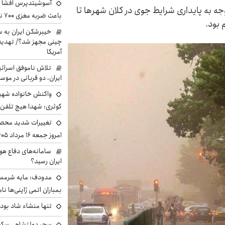
آسوشیتدپرس افشا ک
 به پایداری شرایط جوی در کلان شهرها تا
باعث ضربه مغزی ۷۰۰ نظامی آمریکایی شد
 بود.
خیبرشکن ایران به س
چینی مجهز شد؟/ تهدید 
آمریکا
تلاش ناموفق اسرائی
ایران، دو قربانی در موس
واکنش خانواده شهید 
کوثری: شهدا هیچ تلفن 
تغییرات شدید محصو
امروز جمعه ۱۶ مرداد ۱۴۰۵ را ببینند
سامانه‌های دفاع هو
ایران رسید؟
مدودف: مایه شرمسا
بمباران اتمی ژاپنی‌ها نام
تنها منشاء شاد بو
سحر دولتشاهی سکو