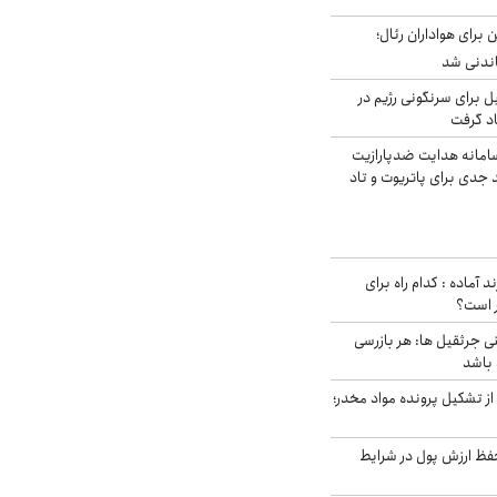
 برای هواداران رئال؛
اندنی شد
ل برای سرنگونی رژیم در
اد گرفت
امانه هدایت ضدپارازیت
جدی برای پاتریوت و تاد
د آماده : کدام راه برای
ر است؟
ی جرثقیل ها: هر بازرسی
 باشد
از تشکیل پرونده مواد مخدر؛
فظ ارزش پول در شرایط