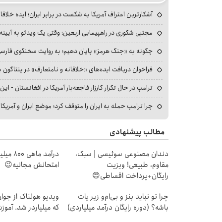
آشکارترین اعتراف آمریکا به شکست در برابر ایران؛ ایده خلاقا
مجتبی شکوری در راهپیمایی اربعین؛ وقتی یک ویدئو به آیینه‌
چگونه به «جنگ هرمز» پایان دهیم؛ به روایت سخنگوی فارسی‌ز
فراخوان دریافت ایده‌های «خلاقانه و نامتعارف» در پنتاگون بر
ترامپ در حال تکرار کارزار فاجعه‌بار آمریکا در افغانستان - این 
چرا ترامپ حمله به ایران را متوقف کرد؛ موضع ایران و آمریک
مطالب پیشنهادی
دندان مصنوعی سوئیسی | سبک،
درآمد ما
مقاوم، طبیعی! ویزیت
امتحانش مجانیه😉
رایگان+پرداخت اقساطی😍
چرا تو نباید بنز و بی‌ام‌و زیر پات
ویدیو هولناک از جوا
باشه؟ (دوره رایگان درآمد میلیاردی)
که میلیاردر شد. آموز