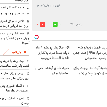
۰۷:۵۹ - ۱۴۰۴/۰۸/۲۰
ادامه تابستان شیرین
وینیسیوس در مادرید م
تلاش ناموفق اسرائی
پاسخ
0
0
ایران، دو قربانی در موس
خیبرشکن ایران به س
چینی مجهز شد؟/ تهدید 
آمریکا
خرید شمش زیوتو ۰.۵
الان طلا بخر پولشو 4 ماه
بازرگانی
گرمی عیار ۹۹۵ | ضد جعل
دیگه بده! سرمایه‌گذاری
 پلمپ مخصوص
طلا با اقساط بی‌بهره
ثبت برند یا خرید برن
کسب‌وکار شما مناسب‌ت
صیه آیت‌الله بهجت برای
خرید طلای آبشده حتی با
طل کردن چشم زخم
۱۰۰هزارتومان
بررسی ویژگی های فن
این ویژگی ها را باید بلد
۷ اقدام ضروری پس 
راهنمای خانواده‌ها
راهی مطمئن برای ح
نوسان