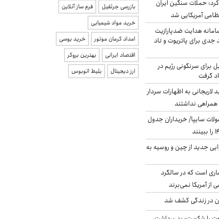
رد: حملات سنگین ایران
بازرسی جرثقیل
فرم ساز آنلاین
خرید مواد شیمیایی
امانه هدایت ضدپارازیت
امداد کرمان موتور
خرید یوسی
جدی برای پاتریوت و تاد
اقتصاد ایرانی
بهترین بروکر
ل برای سرنگونی رژیم در
ارز دیجیتال
بلیط اتوبوس
اد گرفت
لاریجانی به اظهارات سردار
همراهی نداشتند
لات سایپا/ خریداران جدول
ایی جدید از چین و روسیه به
ری است که در سالگرد
ی از آمریکا نمی‌برند
دن در زندگی کشف شد
ت را شکست: بد برداشت