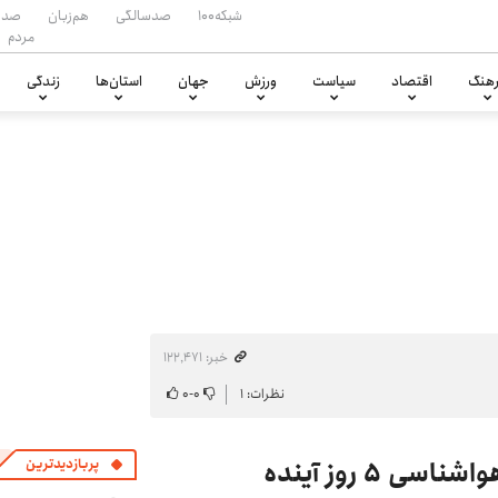
شبکه۱۰۰
صدسالگی
هم‌زبان
صدا
مردم
هنگ
اقتصاد
سیاست
ورزش
جهان
استان‌ها
زندگی
خبر: ۱۲۲٬۴۷۱
نظرات: ۱
۰
-
۰
۵ روز آینده
پربازدیدترین