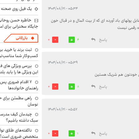
یک فیل روی صحنه ت
۰۵:۳۴ - ۱۴۰۴/۰۸/۲۱
خاطره حسن روحانی 
ابل پولهای باد آورده ای که از بیت المال و در قبال خون
جایگاه سخنرانی برای اما
ده رقمی نیست
بازرگانی
پاسخ
0
4
ثبت برند یا خرید برن
کسب‌وکار شما مناسب‌ت
۰۵:۳۹ - ۱۴۰۴/۰۸/۲۱
بررسی ویژگی های فن
این ویژگی ها را باید بلد
ون خودتون هم شریک هستین
۷ اقدام ضروری پس 
پاسخ
0
8
راهنمای خانواده‌ها
راهی مطمئن برای ح
نوسان
۰۵:۵۷ - ۱۴۰۴/۰۸/۲۱
چیدمان کیف مدرسه؛
سبک داشته باشیم؟
ناگفته‌های طلاق توا
پاسخ
0
1
متخصص ضروری است؟