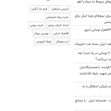
‌های مربوط به سپاه را لغو
بازرسی جرثقیل
فرم ساز آنلاین
زی نیروهای ویژه ایران برای
خرید مواد شیمیایی
ریستی
امداد کرمان موتور
خرید یوسی
ارزش سهام عدالت ۵۳۲هزار تومانی امروز
اقتصاد ایرانی
بهترین بروکر
ارز دیجیتال
بلیط اتوبوس
ت ایران بسته شد +جزییات
یارانه جدید ۶.۰۰۰.۰۰۰ تومانی در راه است/ چه
فت می‌کنند؟
ا قیامت با همسایگانمان
بر شهید بارها نگذاشتند
 بازیکن استقلال را به
ت - همسایه ایران - را مسلح