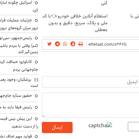
اسرائیل چگونه امارا
کنی
کرد
ی با
استعلام آنلاین خلافی خودرو 👈با کد
جزئیات عملیات فرامر
ملی و پلاک، سریع، دقیق و بدون
ترور سران گروه‌های ترو
معطلی
رئیس‌جمهور: نمی‌تو
کنم/ وقتی با مردم باشیم
زمین‌گیر کند
کاناوارو: حماقت کردم
جام‌جهانی بردم
پزشکیان: وجود رهبر
است
حضور ستاره جام‌جها
رئیس فیفا باید به 
را از دست ندهید
ارسال
فواید مهم صاف نشس