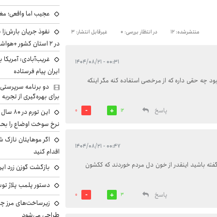
عجیب اما واقعی؛ مغ
نفوذ جریان بارش‌زا 
منتشرشده: 12
در انتظار بررسی: 0
غیرقابل انتشار: 3
در ۲ استان کشور +هواشناسی فردا
غریب‌آبادی: آمریکا 
۰۰:۳۱ - ۱۴۰۴/۰۸/۲۱
ایران پیام فرستاده
 بود چه حقی داره که از مرخصی استفاده کنه مگر اینکه
دو برنامه سرپرستی 
برای بهره‌گیری از تجربه
پاسخ
0
12
این تور
نرخ سوخت اوضاع را بحرا
اگر موهایتان نازک ش
۰۰:۴۷ - ۱۴۰۴/۰۸/۲۱
اقدام کنید
ت گفته باشید اینقدر از خون دل مردم خوردند که ککشون
بازگشت گوزن زرد ایر
دستور پلمب پلاژ توس
پاسخ
0
3
زیرساخت‌های مرز چی
طراحی می‌شود