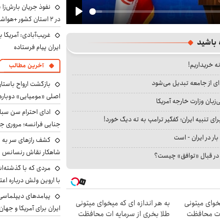
نفوذ جریان بارش‌زا 
در ۲ استان کشور +هواشناسی فردا
Play
غریب‌آبادی: آمریکا 
 باشید
ایران پیام فرستاده
نه خریداریم!
آخرین مطالب
ای از جامعه تبدیل می‌شود
بازگشت ارواح باستان 
اصلی «مومیایی» دوباره
بان وزارت خارجه آمریکا
ادای احترام سن سبا
ای تنبیه ایران؛ کفگیر ترامپ به ته دیگ خورد!
جنایی فرانسه؛ مروری جام
بار در ایران - است
کشف رازهای سر به مه
شاهکار نقاش رنسانس ب
ا در قبال «توافق» چیست؟
مردی که با گذشته‌ا
با اروین ولش درباره اعت
پیامدهای دیپلماسی 
یخوای میتونی
به هر اندازه ای که میخوای میتونی
ایران برای آمریکا و جهان
 ات محافظت
طلا بخری از سرمایه ات محافظت