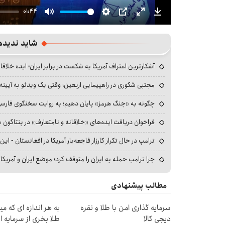
01:44
Mute
Settings
PIP
Enter
Download
fullscreen
شاید ندیده
آشکارترین اعتراف آمریکا به شکست در برابر ایران؛ ایده خلاقا
مجتبی شکوری در راهپیمایی اربعین؛ وقتی یک ویدئو به آیینه‌
چگونه به «جنگ هرمز» پایان دهیم؛ به روایت سخنگوی فارسی‌ز
فراخوان دریافت ایده‌های «خلاقانه و نامتعارف» در پنتاگون بر
ترامپ در حال تکرار کارزار فاجعه‌بار آمریکا در افغانستان - این 
چرا ترامپ حمله به ایران را متوقف کرد؛ موضع ایران و آمریک
مطالب پیشنهادی
سرمایه گذاری امن با طلا و نقره
به هر اندازه ای که م
دیجی کالا
طلا بخری از سرمایه