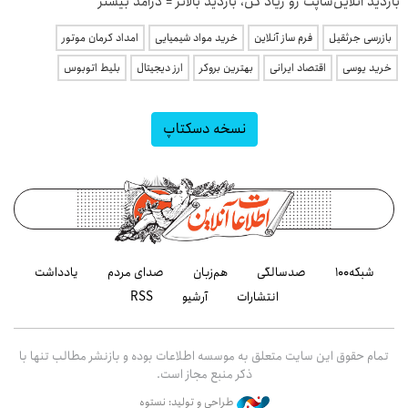
بازدید آنلاین‌شاپت رو زیاد کن، بازدید بالاتر = درآمد بیشتر
بازرسی جرثقیل
فرم ساز آنلاین
خرید مواد شیمیایی
امداد کرمان موتور
خرید یوسی
اقتصاد ایرانی
بهترین بروکر
ارز دیجیتال
بلیط اتوبوس
نسخه دسکتاپ
شبکه۱۰۰
صدسالگی
هم‌زبان
صدای مردم
یادداشت
انتشارات
آرشیو
RSS
تمام حقوق این سایت متعلق به موسسه اطلاعات بوده و بازنشر مطالب تنها با
ذکر منبع مجاز است.
طراحی و تولید: نستوه