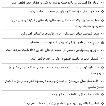
ادعای وال‌استریت ژورنال: حمله روسیه به یکی از اعضای ناتو قطعی است
خبر خوب برای بازنشستگان: واریزی معوقات انجام می‌شود
مقام سعودی: توافقنامه دفاعی عربستان، پاکستان و ترکیه تهدیدی برای
کشورهای منطقه نیست
پیاتزا فهرست نهایی تیم ملی را برای رقابت‌های آسیایی اعلام کرد
حراج ۸۸ اثر فاخر از زمان تیموریان تا دوره معاصر +تصاویر
ماجرای پرسپولیس و دنیل گرا؛ تارتار خواهان جدایی دفاع راست سرخ‌ها است
زلنسکی باید با ریاست جمهوری اوکراین خداحافظی کند
عدد باورنکردنی رضایت‌نامه حسین‌نژاد؛ دینامو برای ستاره ایرانی چقدر پول
می‌خواهد؟
اقامه نماز سران عربستان، پاکستان و ترکیه در مسجدالحرام همزمان با امضای
پیمان دفاعی
تالاب بیشه دالان، پناهگاه پرندگان مهاجر
تماس شبانه پورعلی‌گنجی با منصوریان؛ برنامه‌ها به هم ریخت!