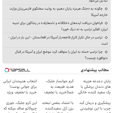
تبدیل می‌شود
چگونه به «جنگ هرمز» پایان دهیم؛ به روایت سخنگوی فارسی‌زبان وزارت
خارجه آمریکا
فراخوان دریافت ایده‌های «خلاقانه و نامتعارف» در پنتاگون برای تنبیه
ایران؛ کفگیر ترامپ به ته دیگ خورد!
ترامپ در حال تکرار کارزار فاجعه‌بار آمریکا در افغانستان - این بار در ایران -
است
چرا ترامپ حمله به ایران را متوقف کرد؛ موضع ایران و آمریکا در قبال
«توافق» چیست؟
مطالب پیشنهادی
پایان دغدغه هزینه
کرم جوانساز جلبک،
انتخاب هنرمندان ایرانی
های دندان پزشکی با
هدیه طبیعت به
برای جوانی پوست!
پک سفید کننده خانگی
شما(خرید با تخفیف
خرید با تخفیف ویژه
ویژه)
پیشگیری و درمان کبد
با اعتماد بنفس لبخند
این کرم جلبک، جوری
چرب با این نوشیدنی
بزن (ژل سفیدکننده
چروکاتو صاف میکنه که