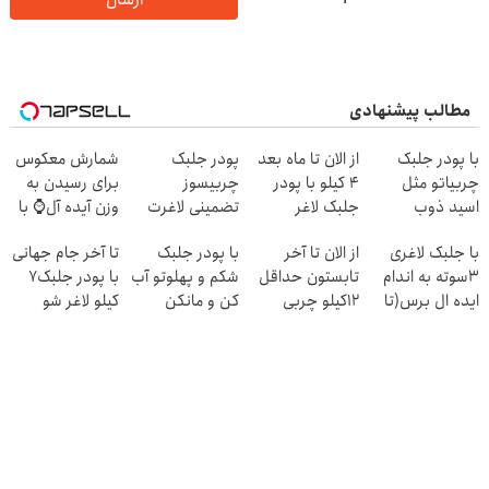
مطالب پیشنهادی
با پودر جلبک
از الان تا ماه بعد
پودر جلبک
شمارش معکوس
چربیاتو مثل
4 کیلو با پودر
چربیسوز
برای رسیدن به
اسید ذوب
جلبک لاغر
تضمینی لاغرت
وزن آیده آل⌚ با
کن(تخفیف تا
میشی(تعداد
میکنه/تعداد
کمک پودر جلبک
با جلبک لاغری
از الان تا آخر
با پودر جلبک
تا آخر جام جهانی
امشب)
محدود)
محدود
🧨
3سوته به اندام
تابستون حداقل
شکم و پهلوتو آب
با پودر جلبک7
ایده ال برس(تا
12کیلو چربی
کن و مانکن
کیلو لاغر شو
امشب تخفیف
میسوزونی!
شو(تخفیف تا
ویژه)
امشب)