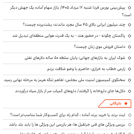
پیش‌بینی بورس فردا شنبه ۱۷ مرداد ۱۴۰۵/ بازار سهام آماده یک جهش دیگر
است؟
چند میلیون ایرانی بالای ۴۵ سال مجرد ماندند؛ پشت‌پرده چیست؟
پاکستان چگونه - در حضور هند - به یک قدرت هوایی منطقه‌ای تبدیل شد
داستان فروش موی زنان چیست؟
شوک ایران به بازارهای جهانی؛ پایان سلطه ۵۰ ساله دلارهای نفتی
زارعی خطاب به خرازی: حاضرم با وضو شلاقت بزنم
سخنگوی کمیسیون امنیت ملی مجلس: تفاهم تنگه هرمز به مرحله نهایی رسید
دلال‌ها جای داروخانه را گرفتند/ داروهای کمیاب سر از بازار سیاه درآوردند
بازرگانی
ثبت برند یا خرید برند آماده : کدام راه برای کسب‌وکار شما مناسب‌تر است؟
بررسی ویژگی های فنی جرثقیل ها: هر بازرسی این ویژگی ها را باید بلد باشد
۷ اقدام ضروری پس از تشکیل پرونده مواد مخدر؛ راهنمای خانواده‌ها