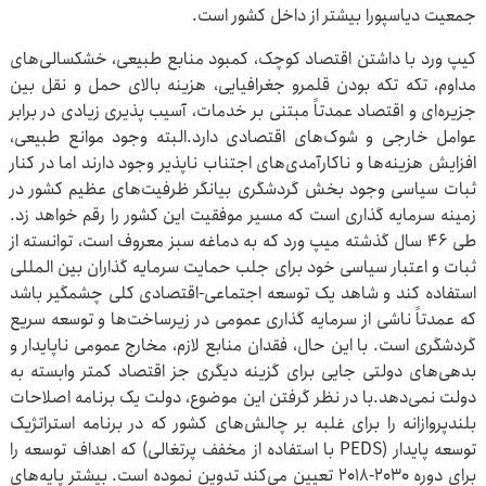
جمعیت دیاسپورا بیشتر از داخل کشور است.
کیپ ورد با داشتن اقتصاد کوچک، کمبود منابع طبیعی، خشکسالی‌های
مداوم، تکه تکه بودن قلمرو جغرافیایی، هزینه بالای حمل و نقل بین
جزیره‌ای و اقتصاد عمدتاً مبتنی بر خدمات، آسیب پذیری زیادی در برابر
عوامل خارجی و شوک‌های اقتصادی دارد.البته وجود موانع طبیعی،
افزایش هزینه‌ها و ناکارآمدی‌های اجتناب ناپذیر وجود دارند اما در کنار
ثبات سیاسی وجود بخش گردشگری بیانگر ظرفیت‌های عظیم کشور در
زمینه سرمایه گذاری است که مسیر موفقیت این کشور را رقم خواهد زد.
طی ۴۶ سال گذشته میپ ورد که به دماغه سبز معروف است، توانسته از
ثبات و اعتبار سیاسی خود برای جلب حمایت سرمایه گذاران بین المللی
استفاده کند و شاهد یک توسعه اجتماعی-اقتصادی کلی چشمگیر باشد
که عمدتاً ناشی از سرمایه گذاری عمومی در زیرساخت‌ها و توسعه سریع
گردشگری است. با این حال، فقدان منابع لازم، مخارج عمومی ناپایدار و
بدهی‌های دولتی جایی برای گزینه دیگری جز اقتصاد کمتر وابسته به
دولت نمی‌دهد.با در نظر گرفتن این موضوع، دولت یک برنامه اصلاحات
بلندپروازانه را برای غلبه بر چالش‌های کشور که در برنامه استراتژیک
توسعه پایدار (PEDS با استفاده از مخفف پرتغالی) که اهداف توسعه را
برای دوره ۲۰۳۰-۲۰۱۸ تعیین می‌کند تدوین نموده است. بیشتر پایه‌های