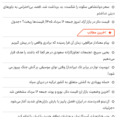
سحر دولتشاهی سکوت را شکست: بد برداشت شد، قصد بی‌احترامی به باورهای
دینی نداشتم
قیمت دلار در بازار آزاد امروز جمعه ۱۶ مرداد ۱۴۰۵/ قیمت‌ها ریخت؟ +جدول
آخرین مطالب
پیام معنادار عراقچی: زمان آن فرا رسیده که برادری واقعی را در پیش گیریم
یحیی سریع: تجمعات تجاوزکارانه سعودی در هر کجا که باشند را هدف قرار
می‌دهیم
ترومپت نواز در برابر تک تیرانداز/ وقتی نوای موسیقی بر آتش جنگ پیروز می
شود!
حمله پهپادی به کشتی متعلق به کشور ترکیه در دریای سیاه
آخرین وضعیت بازار ارز؛ قیمت دلار، یورو و پوند جمعه ۱۶ مرداد مشخص شد
ال‌نینو قدرت‌مند در ایران؛ فصل پاییز با بارش باران‌های شدید آغاز می‌شود
+جزئیات
وزیر خزانه‌داری آمریکا زمان و جزئیات توافق جدید با ایران را اعلام کرد