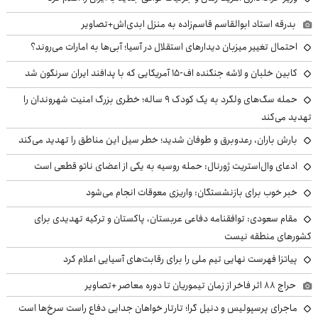
بدرقه استاد ابوالقاسم قاسم‌زاده به منزل ابدی‌اش+تصاویر
احتمال تغییر میزبان دیدارهای استقلال در آسیا؛ آبی‌ها به امارات می‌روند؟
کابین خلبان و لاشه جنگنده اف-۱۵ آمریکایی که با پدافند ایران سرنگون شد
حمله سگ‌های ولگرد به یک کودک ۹ ساله؛ خطری بزرگ امنیت شهروندان را
تهدید می‌کند
بارش باران، رعدوبرق و طوفان شدید؛ خطر سیل این مناطق را تهدید می‌کند
ادعای وال‌استریت ژورنال: حمله روسیه به یکی از اعضای ناتو قطعی است
خبر خوب برای بازنشستگان: واریزی معوقات انجام می‌شود
مقام سعودی: توافقنامه دفاعی عربستان، پاکستان و ترکیه تهدیدی برای
کشورهای منطقه نیست
پیاتزا فهرست نهایی تیم ملی را برای رقابت‌های آسیایی اعلام کرد
حراج ۸۸ اثر فاخر از زمان تیموریان تا دوره معاصر +تصاویر
ماجرای پرسپولیس و دنیل گرا؛ تارتار خواهان جدایی دفاع راست سرخ‌ها است