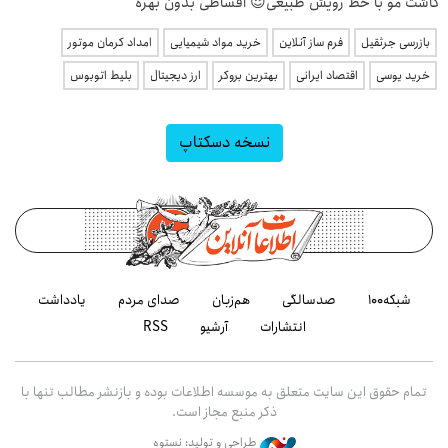
کاشت مو با خط رویش طبیعی😍 اقساطی بدون بهره
بازرسی جرثقیل
فرم ساز آنلاین
خرید مواد شیمیایی
امداد کرمان موتور
خرید یوسی
اقتصاد ایرانی
بهترین بروکر
ارز دیجیتال
بلیط اتوبوس
نسخه دسکتاپ
شبکه۱۰۰
صدسالگی
هم‌زبان
صدای مردم
یادداشت
انتشارات
آرشیو
RSS
تمام حقوق این سایت متعلق به موسسه اطلاعات بوده و بازنشر مطالب تنها با
ذکر منبع مجاز است.
طراحی و تولید: نستوه