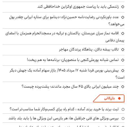
زلنسکی باید با ریاست جمهوری اوکراین خداحافظی کند
عدد باورنکردنی رضایت‌نامه حسین‌نژاد؛ دینامو برای ستاره ایرانی چقدر پول
می‌خواهد؟
اقامه نماز سران عربستان، پاکستان و ترکیه در مسجدالحرام همزمان با امضای
پیمان دفاعی
تالاب بیشه دالان، پناهگاه پرندگان مهاجر
تماس شبانه پورعلی‌گنجی با منصوریان؛ برنامه‌ها به هم ریخت!
پیش‌بینی بورس فردا شنبه ۱۷ مرداد ۱۴۰۵/ بازار سهام آماده یک جهش دیگر
است؟
چند میلیون ایرانی بالای ۴۵ سال مجرد ماندند؛ پشت‌پرده چیست؟
بازرگانی
ثبت برند یا خرید برند آماده : کدام راه برای کسب‌وکار شما مناسب‌تر است؟
بررسی ویژگی های فنی جرثقیل ها: هر بازرسی این ویژگی ها را باید بلد باشد