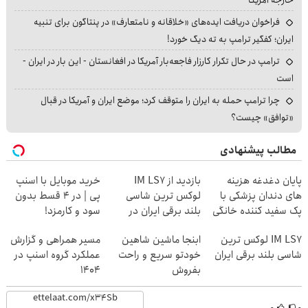
فراخوان دریافت ایده‌های «خلاقانه و نامتعارف» در پنتاگون برای تنبیه
ایران؛ کفگیر ترامپ به ته دیگ خورد!
ترامپ در حال تکرار کارزار فاجعه‌بار آمریکا در افغانستان - این بار در ایران -
است
چرا ترامپ حمله به ایران را متوقف کرد؛ موضع ایران و آمریکا در قبال
«توافق» چیست؟
مطالب پیشنهادی
پایان دغدغه هزینه
بازدید از IM LS7
خرید موبایل با اسنپ
های دندان پزشکی با
لوکس ترین شاسی
پی | در ۴ قسط بدون
پک سفید کننده خانگی
بلند برقی ایران در
سود و کارمزد!
باشگاه انقلاب
IM LS7 لوکس ترین
ابنجا ماشین شاهین
مسیر همراهی و گزارش
شاسی بلند برقی ایران
خودتو سریع و راحت
عملکرد گروه اسنپ در
بفروش
۱۴۰۴