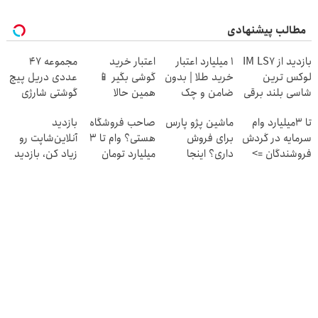
مطالب پیشنهادی
بازدید از IM LS7
۱ میلیارد اعتبار
اعتبار خرید
مجموعه 47
لوکس ترین
خرید طلا | بدون
گوشی بگیر 📱
عددی دریل پیچ
شاسی بلند برقی
ضامن و چک
همین حالا
گوشتی شارژی
ایران در باشگاه
درخواست اعتبار
(تخفیف به مدت
تا 3میلیارد وام
ماشین پژو پارس
صاحب فروشگاه
بازدید
انقلاب
بده 🎯
محدود)
سرمایه در گردش
برای فروش
هستی؟ وام تا ۳
آنلاین‌شاپت رو
فروشندگان =>
داری؟ اینجا
میلیارد تومان
زیاد کن، بازدید
فروشگاهت رو
سریع بفروشش
بگیر
بالاتر = درآمد
ثبت کن
بیشتر