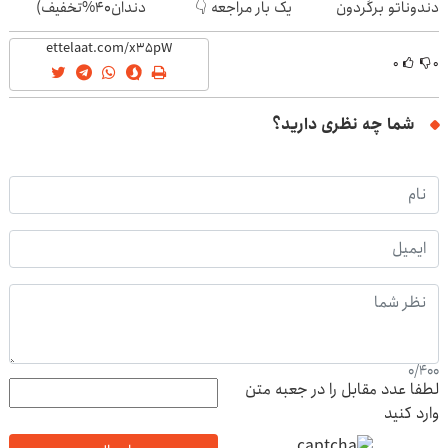
دندوناتو برگردون
یک بار مراجعه 👇
دندان40%تخفیف)
(40%off)
۰
۰
شما چه نظری دارید؟
0
/
400
لطفا عدد مقابل را در جعبه متن
وارد کنید