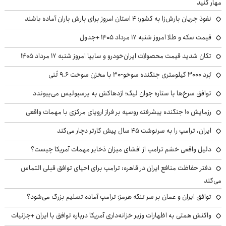
مهار کنید
نفوذ جریان بارش‌زا به کشور؛ ۴ استان امروز برای بارش باران آماده باشند
قیمت سکه و طلا امروز شنبه ۱۷ مرداد ۱۴۰۵ +جدول
تکان شدید قیمت محصولات ایران‌خودرو و سایپا امروز شنبه ۱۷ مرداد ۱۴۰۵
بُرد ۳۰۰۰ کیلومتری جنگنده سوخو-۳۰ با مخزن سوخت ۹.۶ تُنی
توافق سرخ‌ها با ستاره جوان لیگ؛ اژدهاکش به پرسپولیس می‌پیوندد
رزمایش ۱۰ جنگنده پیشرفته روسیه بر فراز اروپای مرکزی با مهمات واقعی
ایران، ترامپ را به سرنوشت ۴۵ سال پیش کارتر دچار می‌کند
دلیل واقعی خشم ترامپ از افشای میزان ذخایر مهمات آمریکا چیست؟
دفتر حفاظت منافع ایران در قاهره: ترامپ برای احیای توافق قبلی التماس
می‌کند
توافق ایران و عمان بر سر تنگه هرمز؛ ترامپ آماده تسلیم بزرگ می‌شود؟
واکنش همتی به اظهارات وزیر خزانه‌داری آمریکا درباره توافق با ایران +جزئیات