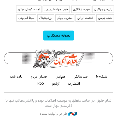
بازرسی جرثقیل
فرم ساز آنلاین
خرید مواد شیمیایی
امداد کرمان موتور
خرید یوسی
اقتصاد ایرانی
بهترین بروکر
ارز دیجیتال
بلیط اتوبوس
نسخه دسکتاپ
شبکه۱۰۰
صدسالگی
هم‌زبان
صدای مردم
یادداشت
انتشارات
آرشیو
RSS
تمام حقوق این سایت متعلق به موسسه اطلاعات بوده و بازنشر مطالب تنها با
ذکر منبع مجاز است.
طراحی و تولید: نستوه