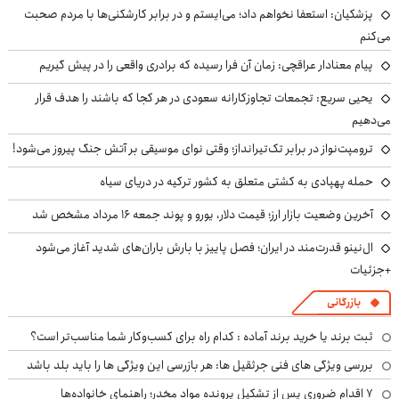
پزشکیان: استعفا نخواهم داد؛ می‌ایستم و در برابر کارشکنی‌ها با مردم صحبت
می‌کنم
پیام معنادار عراقچی: زمان آن فرا رسیده که برادری واقعی را در پیش گیریم
یحیی سریع: تجمعات تجاوزکارانه سعودی در هر کجا که باشند را هدف قرار
می‌دهیم
ترومپت‌نواز در برابر تک‌تیرانداز؛ وقتی نوای موسیقی بر آتش جنگ پیروز می‌شود!
حمله پهپادی به کشتی متعلق به کشور ترکیه در دریای سیاه
آخرین وضعیت بازار ارز؛ قیمت دلار، یورو و پوند جمعه ۱۶ مرداد مشخص شد
ال‌نینو قدرت‌مند در ایران؛ فصل پاییز با بارش باران‌های شدید آغاز می‌شود
+جزئیات
بازرگانی
ثبت برند یا خرید برند آماده : کدام راه برای کسب‌وکار شما مناسب‌تر است؟
بررسی ویژگی های فنی جرثقیل ها: هر بازرسی این ویژگی ها را باید بلد باشد
۷ اقدام ضروری پس از تشکیل پرونده مواد مخدر؛ راهنمای خانواده‌ها