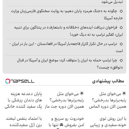
تبدیل می‌شود
چگونه به «جنگ هرمز» پایان دهیم؛ به روایت سخنگوی فارسی‌زبان وزارت
خارجه آمریکا
فراخوان دریافت ایده‌های «خلاقانه و نامتعارف» در پنتاگون برای تنبیه
ایران؛ کفگیر ترامپ به ته دیگ خورد!
ترامپ در حال تکرار کارزار فاجعه‌بار آمریکا در افغانستان - این بار در ایران -
است
چرا ترامپ حمله به ایران را متوقف کرد؛ موضع ایران و آمریکا در قبال
«توافق» چیست؟
مطالب پیشنهادی
🌟 می‌خوای مثل
🌟 می‌خوای مثل
پایان دغدغه هزینه
رتبه‌برترها بدرخشی؟
رتبه‌برترها بدرخشی؟
های دندان پزشکی با
همین الان دوره الماس
همین الان دوره جت ماز
پک سفید کننده خانگی
ماز رو شروع ک
رو شروع ک
با این روش توی
خودروت رو سریع و
با اعتماد بنفس لبخند
خونه،سفیدی و زیبایی
امن بفروش 🚘 تنها با
بزن (ژل سفیدکننده