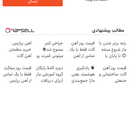
ارسال
مطالب پیشنهادی
رتبه برتر شدن با
قیمت روز آهن
جراحی کمر
آهن پرایس،
ماز شروع میشه
آلات فقط با یک
ممنوع شد⛔
خرید مطمئن
😍 تا پایان با
تماس از آهن
میتونی کمرت رو
آهن آلات
شما
پرایس
در منزل درمان
قیمت روز آهن
🧠 یادگیری
دوره کاملا رایگان
قیمت روز میلگرد
کنی! 👈🏻
آلات ساختمانی و
هوشمند یعنی
گروه آموزشی ماز
فقط با یک تماس
پرسش‌نامه
صنعتی
ماز! جمع‌بندی
(برای دریافت
از آهن پرایس
تابستون رایگان
ثبت نام کن)
رو از دست نده
📘