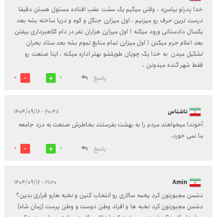
خدا پدرتو بیامرزه ، وقتی میگیم یک مشت عقب افتاده مسئول هستن دقیقا
درست ترین حرف رو میزنیم ، اول میزارن جنگل و کوه و دریا ساخته بشه بعد
یکسال دادستانی ورود میکنه ! اول میزارن هزاران نفر در دام کلاهبرداری بیفتن
بعد اعلام جرم میکنن ! اول میزارن تمام منابع تموم بشه بعد ستاد بحران
تشکیل میدن ‌ به خدا یک چوپان طویلشو بهتر اداره میکنه ، اینا صنعت رو
فقط شهر گنده میدونن ،
پاسخ
0
0
ناشناس
۲۰:۴۸ - ۱۴۰۴/۰۹/۱۶
آخوندا میخواهند مردم را به بهشت بفرستند بخاطرش صنعت به درد جامعه
ما نمی خورد.
پاسخ
0
0
۲۱:۲۰ - ۱۴۰۴/۰۹/۱۶
Amin
دشمن مجبورتون کرد پخمه سالاری رو انتخاب کنین و نخبه هارو فراری بدین؟
دشمن مجبورتون کرد نخبه ها و افراد وطن دوست و وطن پرست (زمان شاه)