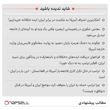
Play
Mute
Settings
PIP
Enter
Dow
fullscre
شاید ندیده باشید
آشکارترین اعتراف آمریکا به شکست در برابر ایران؛ ایده خلاقانه خریداریم!
مجتبی شکوری در راهپیمایی اربعین؛ وقتی یک ویدئو به آیینه‌ای از جامعه
تبدیل می‌شود
چگونه به «جنگ هرمز» پایان دهیم؛ به روایت سخنگوی فارسی‌زبان وزارت
خارجه آمریکا
فراخوان دریافت ایده‌های «خلاقانه و نامتعارف» در پنتاگون برای تنبیه
ایران؛ کفگیر ترامپ به ته دیگ خورد!
ترامپ در حال تکرار کارزار فاجعه‌بار آمریکا در افغانستان - این بار در ایران -
است
چرا ترامپ حمله به ایران را متوقف کرد؛ موضع ایران و آمریکا در قبال
«توافق» چیست؟
مطالب پیشنهادی