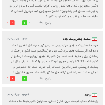
رو اعدام کنین؟ دشمن مجبورتون کرد اختلاس کنین و رانت و رشوه بدین؟
دشمن مجبورتون کرد ثروت کشور رو بین اعراب تقسیم کنین و مردم ایران رو
به زیر خط مطلق فقر بکشونین؟ دشمن مجبورتون کرد خودروی آشغالی که
سالانه صدها هزار نفر رو میکشه تولید کنین؟
پاسخ
0
0
محمد جعفر یوسف زاده
۲۲:۱۷ - ۱۴۰۴/۰۹/۱۶
خود جنابعالی که ما زبان درازهای بی هنر می گوییم چه شق القمری انجام
داده اید اگر مملکت وفق مراد شما نبود بورکینافاسو است کشور در جنگ ۸
رساندن برق و گاز به اقصا نقاط این کشور که آرزوی اروپاییهاست در دفاع از
کشور شاهد ۱۳۱ ۱۳۶ رئیس جمهور آمریکا ابرو یش را گذاشت نا یکی مثل آن
بسازند در پزشکی کشور بالاترین خدمات رقم خورده است چه خصوصی و
دولتی صنعت همیشه نمی تواند حل مشکل باشد اما با همین کشاورزی ا
پاسخ
4
1
وحید
۲۳:۳۹ - ۱۴۰۴/۰۹/۱۶
پژوهشگر محترم توسعه ایران. نگران نباش. مسئولین کشور بارها اعلام داشته