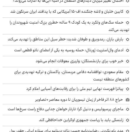
احتمال تغییر میزبان دیدارهای استقلال در آسیا؛ آبی‌ها به امارات می‌روند؟
کابین خلبان و لاشه جنگنده اف-۱۵ آمریکایی که با پدافند ایران سرنگون شد
حمله سگ‌های ولگرد به یک کودک ۹ ساله؛ خطری بزرگ امنیت شهروندان را
تهدید می‌کند
بارش باران، رعدوبرق و طوفان شدید؛ خطر سیل این مناطق را تهدید می‌کند
ادعای وال‌استریت ژورنال: حمله روسیه به یکی از اعضای ناتو قطعی است
خبر خوب برای بازنشستگان: واریزی معوقات انجام می‌شود
مقام سعودی: توافقنامه دفاعی عربستان، پاکستان و ترکیه تهدیدی برای
کشورهای منطقه نیست
پیاتزا فهرست نهایی تیم ملی را برای رقابت‌های آسیایی اعلام کرد
حراج ۸۸ اثر فاخر از زمان تیموریان تا دوره معاصر +تصاویر
ماجرای پرسپولیس و دنیل گرا؛ تارتار خواهان جدایی دفاع راست سرخ‌ها است
زلنسکی باید با ریاست جمهوری اوکراین خداحافظی کند
عدد باورنکردنی رضایت‌نامه حسین‌نژاد؛ دینامو برای ستاره ایرانی چقدر پول