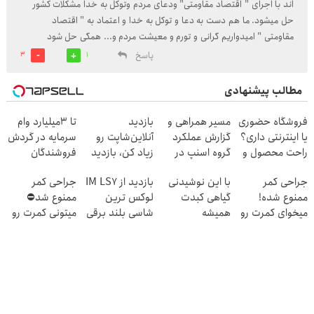
اند با اجرای " اقتصاد مقاومتی" ودعای مردم وتوکل به خدا مشکلات کشور
حل میشود. ما هم دست به دعا و توکل به خدا و اعتماد به " اقتصاد
مقاومتی " امیدواریم گرانی و تورم و معیشت مردم و... همگی حل شود
پاسخ
3
1
مطالب پیشنهادی
فروشگاه حضوری
مسیر همراهی و
بازدید
تا 3میلیارد وام
یا اینترنتی داری؟
گزارش عملکرد
آنلاین‌شاپت رو
سرمایه در گردش
راحت محصول و
گروه اسنپ در
زیاد کن، بازدید
فروشندگان
خدماتت رو
۱۴۰۴
بالاتر = درآمد
جراحی کمر
با این نوشیدنی
بازدید از IM LS7
جراحی کمر
بفروش
بیشتر
ممنوع شده!
گیاهی کبدت
لوکس ترین
ممنوع شد⛔
میخوای کمرت رو
همیشه
شاسی بلند برقی
میتونی کمرت رو
در منزل درمان
پرقدرته55%تخفیف
ایران در باشگاه
در منزل درمان
کنی؟
انقلاب
کنی! 👈🏻
((پرسش‌نامه))
پرسش‌نامه