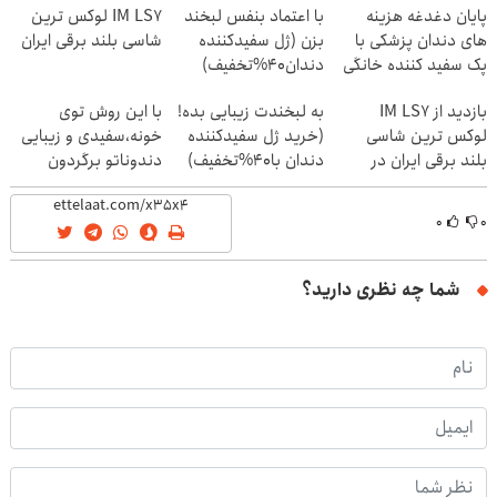
پایان دغدغه هزینه
با اعتماد بنفس لبخند
IM LS7 لوکس ترین
های دندان پزشکی با
بزن (ژل سفیدکننده
شاسی بلند برقی ایران
پک سفید کننده خانگی
دندان40%تخفیف)
بازدید از IM LS7
به لبخندت زیبایی بده!
با این روش توی
لوکس ترین شاسی
(خرید ژل سفیدکننده
خونه،سفیدی و زیبایی
بلند برقی ایران در
دندان با40%تخفیف)
دندوناتو برگردون
باشگاه انقلاب
(40%off)
۰
۰
شما چه نظری دارید؟