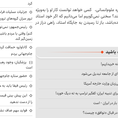
کرد
علوم‌انسانی، کسی خواهد توانست کار او را به‌ویژه
جزئیات عملیات فرامر
؟ سخنی نمی‌گوییم اما می‌دانیم که اگر خود استاد
ترور سران گروه‌های ترو
باشد، باز تا رسیدن به جایگاه استاد، راهی دراز در
رئیس‌جمهور: نمی‌تو
کنم/ وقتی با مردم باشیم
زمین‌گیر کند
کاناوارو: حماقت کردم
 باشید
جام‌جهانی بردم
پزشکیان: وجود رهبر
نه خریداریم!
است
ای از جامعه تبدیل می‌شود
حضور ستاره جام‌جها
بان وزارت خارجه آمریکا
رئیس فیفا باید به 
ای تنبیه ایران؛ کفگیر ترامپ به ته دیگ خورد!
را از دست ندهید
بار در ایران - است
فواید مهم صاف نشس
ا در قبال «توافق» چیست؟