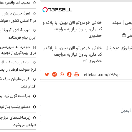
عجیب اما واقعی؛ مغ
نفوذ جریان بارش‌زا 
در ۲ استان کشور +هواشناسی فردا
سی | سبک،
خلافی خودروتو الان ببین، با پلاک و
کد ملی، بدون نیاز به مراجعه
غریب‌آبادی: آمریکا 
اطی😍
حضوری
ایران پیام فرستاده
دو برنامه سرپرستی 
ولوژی دیجیتال
خلافی خودروتو الان ببین، با پلاک و
برای بهره‌گیری از تجربه
کد ملی، بدون نیاز به مراجعه
حضوری ✅
این تور
نرخ سوخت اوضاع را بحرا
اگر موهایتان نازک ش
اقدام کنید
بازگشت گوزن زرد ایر
دستور پلمب پلاژ توس
زیرساخت‌های مرز چی
طراحی می‌شود