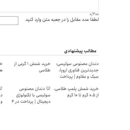
0
/
400
لطفا عدد مقابل را در جعبه متن وارد کنید
مطالب پیشنهادی
دندان مصنوعی سوئیسی:
خرید شمش 1 گرمی از
جدیدترین فناوری اروپا،
طلاسی
هز
سبک و مقاوم | پرداخت
قسطی
خرید شمش پلمپ طلاسی،
🦷 دندان مصنوعی
🦷
از ۰.۵ گرم تا ۱۰ گرم
سوئیسی با تکنولوژی
دن
دیجیتال | پرداخت در 4
و 
قسط |📍 تهران
ته