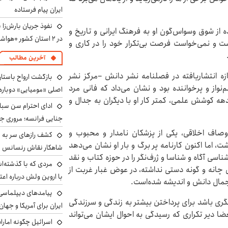
ایران پیام فرستاده
نفوذ جریان بارش‌زا 
 از شوق وسواس‌گون او به فرهنگ ایرانی و تاریخ و
در ۲ استان کشور +هواشناسی فردا
دب فارسی بود که او را لحظه‌ای آرام نمی‌‎گذاشت و نمی‌خواست فرصت بی‌تکرار خود را در کاری و
آخرین مطالب
ازه انتشاریافته در فصلنامه نشر دانش –مرکز نشر
بازگشت ارواح باستان 
واز و پرخواننده بود و نشان می‌داد که فانی مرد
اصلی «مومیایی» دوباره
دهه کوشش علمی، کمتر کار او با دیگران به جدال و
ادای احترام سن سبا
جنایی فرانسه؛ مروری جام
اوصاف اخلاقی، یکی از پزشکان نامدار و محبوب و
کشف رازهای سر به مه
اما اکنون کارنامه پر برگ و بار او نشان می‌دهد
شاهکار نقاش رنسانس ب
ناسی آگاه و شناسا و ژرف‌نگر را در حوزه کتاب و نقد
مردی که با گذشته‌ا
گی چانه و گونه دستی نداشته‌، در عوض غبار غربت از
با اروین ولش درباره اعت
جمال دانش و اندیشه شده‌است.
پیامدهای دیپلماسی 
ری باشد برای پرداختن بیشتر به زندگی و سرزندگی
ایران برای آمریکا و جهان
ا دیر تکراری که رسیدگی به احوال ایشان می‌تواند
اسرائیل چگونه امارا