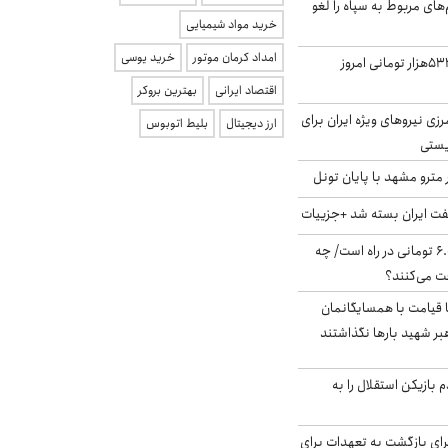
‌های مربوط به سپاه را لغو
خرید مواد شیمیایی
امداد کرمان موتور
خرید یوسی
ارزش سهام عدالت ۵۳۲هزار تومانی امروز
اقتصاد ایرانی
بهترین بروکر
زی نیروهای ویژه ایران برای
ارز دیجیتال
بلیط اتوبوس
ریستی
مترو مشهد با پایان تونل
ت ایران بسته شد +جزییات
یارانه جدید ۶.۰۰۰.۰۰۰ تومانی در راه است/ چه
فت می‌کنند؟
ا قیامت با همسایگانمان
بر شهید بارها نگذاشتند
 بازیکن استقلال را به
برای بازگشت به تعهدات برای