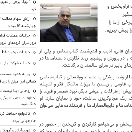
آمریکا برخی از تحریم
ه آرام‌بخش و
کرد
سگیر
ی از ما را
چهارشنبه ۱۴ مرداد
 را پیش ببریم.
جزئیات عملیات فرامر
ترور سران گروه‌های ترو
مران فانی، ادیب و اندیشمند کتاب‌شناس و یکی از
جزئیات برخورد قطار 
 و در پرورش و پیشبرد روند نگارش دانشنامه‌ها در
حساب‌ شرکت ملی نف
های پاییز در سرای سالمندان درگذشت.
 از رشته پزشکی به عالم علوم‌انسانی و کتاب‌شناسی
کسانی این مبلغ را دریا
 فارسی و زیستن با میراث ماندگار فکر و اندیشه
روحانی: بنا نیست ت
ر، بیش از هر لذت و عیشی دیگر، نبود همسر و فرزند را
رنگ مردم‌گریزی نداشت، خود را نمایان سازد. او
اختلاف داشته باشیم/ ره
جنگ شود
‌ها و دایره‌المعارف‌ها و فرهنگنامه‌هایی می‌توان
کاناوارو: حماقت کردم
جام‌جهانی بردم
رام‌بخش و بی‌هیاهو کارکردن و گریختن از حضور در
غریب‌آبادی: آمریکا 
 برخی از ما را درمی‌رباید و از یادمان می‌برد که