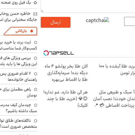
یک فیل روی صحنه ت
خاطره حسن روحانی 
جایگاه سخنرانی برای اما
ارسال
بازرگانی
ثبت برند یا خرید برن
کسب‌وکار شما مناسب‌ت
بررسی ویژگی های فن
این ویژگی ها را باید بلد
خرید طلا آبشده با 100
الان طلا بخر پولشو 4 ماه
ار تومن
دیگه بده! سرمایه‌گذاری
۷ اقدام ضروری پس 
طلا با اقساط بی‌بهره
راهنمای خانواده‌ها
راهی مطمئن برای ح
 سبک و طبیعی مثل
هر کی طلا داره، غم نداره!
نوسان
دان خودت! نصب آسان
😊💎 (خرید طلا با چند
چیدمان کیف مدرسه؛
پرداخت اقساطی 💳 📍
کلیک)
سبک داشته باشیم؟
ران
ناگفته‌های طلاق توا
متخصص ضروری است؟