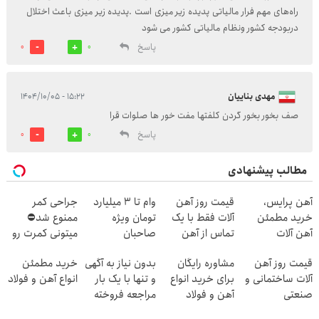
راه‌های مهم فرار مالیاتی پدیده زیر میزی است .پدیده زیر میزی باعث اختلال
دربودجه کشور ونظام مالیاتی کشور می شود
پاسخ
0
0
مهدی بناییان
۱۵:۲۲ - ۱۴۰۴/۱۰/۰۵
صف بخور بخور گردن کلفتها مفت خور ها صلوات قرا
پاسخ
0
0
مطالب پیشنهادی
آهن پرایس،
قیمت روز آهن
وام تا ۳ میلیارد
جراحی کمر
خرید مطمئن
آلات فقط با یک
تومان ویژه
ممنوع شد⛔
آهن آلات
تماس از آهن
صاحبان
میتونی کمرت رو
پرایس
فروشگاه‌های
در منزل درمان
قیمت روز آهن
مشاوره رایگان
بدون نیاز به آگهی
خرید مطمئن
آنلاین و حضوری
کنی! 👈🏻
آلات ساختمانی و
برای خرید انواع
و تنها با یک بار
انواع آهن و فولاد
پرسش‌نامه
صنعتی
آهن و فولاد
مراجعه فروخته
شد