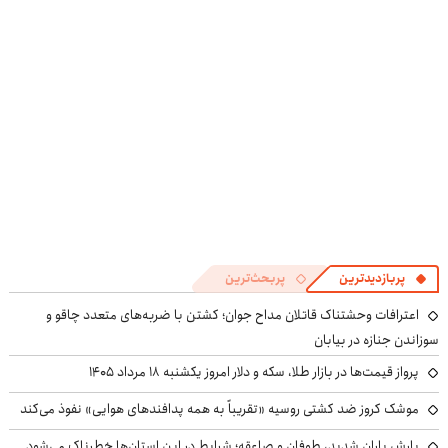
پربازدیدترین
پربحث‌ترین
اعترافات وحشتناک قاتلان مداح جوان؛ کشتن با ضربه‌های متعدد چاقو و
سوزاندن جنازه در بیابان
پرواز قیمت‌ها در بازار طلا، سکه و دلار امروز یکشنبه ۱۸ مرداد ۱۴۰۵
موشک کروز ضد کشتی روسیه «تقریباً به همه پدافندهای هوایی» نفوذ می‌کند
بارش باران شدید، طوفان و صاعقه؛ شرایط در این استان‌ها خطرناک می‌شود