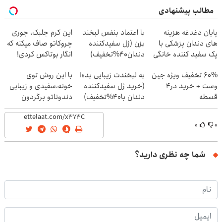
مطالب پیشنهادی
پایان دغدغه هزینه
با اعتماد بنفس لبخند
این کرم جلبک، جوری
های دندان پزشکی با
بزن (ژل سفیدکننده
چروکاتو صاف میکنه که
پک سفید کننده خانگی
دندان40%تخفیف)
انگار بوتاکس کردی!
(تخفیف ویژه)
60% تخفیف ویژه جین
به لبخندت زیبایی بده!
با این روش توی
وست + خرید در4
(خرید ژل سفیدکننده
خونه،سفیدی و زیبایی
قسطه
دندان با40%تخفیف)
دندوناتو برگردون
(40%off)
۰
۰
شما چه نظری دارید؟