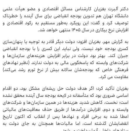
دکتر آلبرت بغزیان کارشناس مسائل اقتصادی و عضو هیأت علمی
دانشگاه تهران هم تدوین بودجه انقباضی برای سال آینده را خطرناک
توصیف کرد و گفت: این رویکرد به‌طور مستقیم به رکود اقتصادی و
افزایش نرخ بیکاری در سال ۱۴۰۵ منتهی خواهد شد.
به گزارش مهر، بغزیان افزود: دولت دیگر قادر به توجیه یا پنهان‌سازی
کسری بودجه خود نیست، ولی نباید این کسری را با بودجه انقباضی
جبران کند. بهتر بود دولت در برابر افزایش هزینه‌های سازمان‌ها و
شرکت‌های وابسته که پاسخگویی مالی به دولت ندارند (نظیر نهادهای
فرهنگی خاص که بودجه‌شان سالانه بیش از نرخ تورم رشد می‌کند)
مقاومت می کرد.
بغزیان تأکید کرد: اگر هدف دولت حل ریشه‌ای مشکل بود، دو اقدام
اساسی ضروری بود که متأسفانه در لایحه بودجه سال آینده محقق نشده
است: نخست، کاهش شدید هزینه‌ها در همین سازمان‌ها و شرکت‌های
وابسته و دوم، افزایش درآمدها از طریق حذف معافیت‌های مالیاتی
اعطا شده به برخی افراد و نهادها پس از انقلاب که اکنون تاریخ
انقضایشان گذشته است، اما مالیات‌ها همچنان به جای دولت به
ستادهای داخلی آنها پرداخت می‌شود.