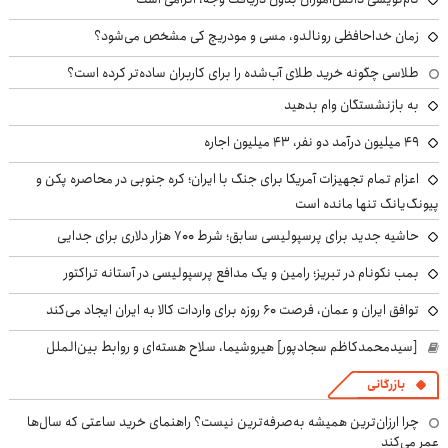
زمان خداحافظی رونالدو، مسی و مودریچ کی مشخص می‌شود؟
طلاسی چگونه خرید طلای آب‌شده را برای کاربران ساده‌تر کرده است؟
به بازنشستگان وام بدهید
49 میلیون درآمد دو نفر، 43 میلیون اجاره
اعزام تمام تجهیزات آمریکا برای جنگ با ایران؛ کره جنوبی در محاصره پکن و
پیونگ‌یانگ تنها مانده است
حاشیه جدید برای پرسپولیسی سابق؛ شرط ۷۰۰ هزار دلاری برای جدایی
بمب نکونام در تبریز؛ رامین و یک مدافع پرسپولیسی در آستانه تراکتور
توافق ایران و عمان، فرصت ۶۰ روزه برای واردات کالا به ایران ایجاد می‌کند
[سیدمحمدکاظم سجادپور] هیروشیما، سلاح هسته‌ای و روابط بین‌الملل
بازرگانی
چرا ارزان‌ترین همیشه به‌صرفه‌ترین نیست؟ راهنمای خرید ساعتی که سال‌ها
عمر می‌کند