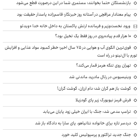
بازنشستگان حتما بخوانند: مستمری شما در این درصورت قطع می‌شود
پیام معنادار عراقچی در آستانه روز خبرنگار؛ قاسم‌زاده پاسدار حقیقت بود
ورود نخست‌وزیر و فرمانده ارتش پاکستان به داخل خانه خدا +ویدئو
۱۰ هزار قدم پیاده‌روی در روز فقط یک تخیل بود؟
قوی‌ترین الگوی آب و هوایی در ۷۵ سال اخیر؛ خطر کمبود مواد غذایی و افزایش
تورم با ال‌نینو در راه است
تهران روی تنگه هرمز قمار می‌کند؟
وینیسیوس در رئال مادرید ماندنی شد
گوشت باز هم گران شد؛ دام ارزان، گوشت گران!
فرش قرمز نیویورک زیر پای گودزیلا
ترامپ مدعی شد: جنگ با ایران خیلی زود پایان می‌یابد
دردسر تازه برای خانواده نتانیاهو، پای سارا به دادگاه باز شد
جنگ جدید تراکتور و پرسپولیس کلید خورد