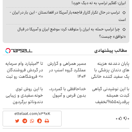
ایران؛ کفگیر ترامپ به ته دیگ خورد!
ترامپ در حال تکرار کارزار فاجعه‌بار آمریکا در افغانستان - این بار در ایران -
است
چرا ترامپ حمله به ایران را متوقف کرد؛ موضع ایران و آمریکا در قبال
«توافق» چیست؟
مطالب پیشنهادی
پایان دغدغه هزینه
مسیر همراهی و گزارش
تا 3میلیارد وام سرمایه
های دندان پزشکی با
عملکرد گروه اسنپ در
در گردش فروشندگان
پک سفید کننده خانگی
۱۴۰۴
=> فروشگاهت رو ثبت
کن
با این نوشیدنی گیاهی
خداحافظی با کمردرد،
با این روش توی
کبدت همیشه
بدون قرص و آمپول
خونه،سفیدی و زیبایی
پرقدرته55%تخفیف
دندوناتو برگردون
(40%off)
۰
۰