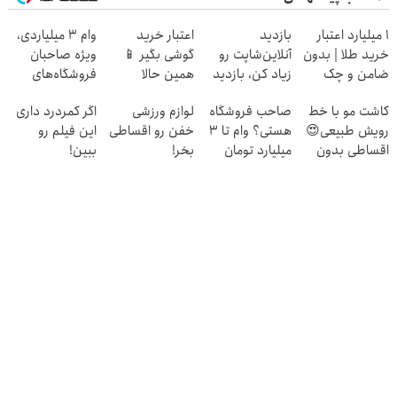
۱ میلیارد اعتبار
بازدید
اعتبار خرید
وام ۳ میلیاردی،
خرید طلا | بدون
آنلاین‌شاپت رو
گوشی بگیر 📱
ویژه صاحبان
ضامن و چک
زیاد کن، بازدید
همین حالا
فروشگاه‌های
بالاتر = درآمد
درخواست اعتبار
آنلاین و حضوری
کاشت مو با خط
صاحب فروشگاه
لوازم ورزشی
اگر کمردرد داری
بیشتر
بده 🎯
رویش طبیعی😍
هستی؟ وام تا ۳
خفن رو اقساطی
این فیلم رو
اقساطی بدون
میلیارد تومان
بخر!
ببین!
بهره
بگیر
◗پرسش‌نامه رو
پر کن◖