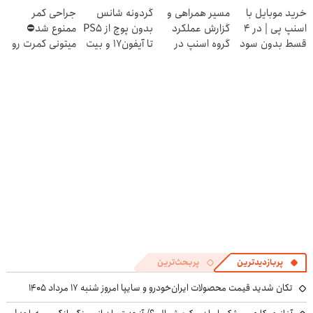
خرید موبایل با
مسیر همراهی و
گردونه شانس
جراحی کمر
55% تخفیف
اسنپ پی | در ۴
گزارش عملکرد
بدون پوچ از PS5
ممنوع شد⛔
بخری
قسط بدون سود
گروه اسنپ در
تا آیفون17 و بیت
میتونی کمرت رو
و کارمزد!
۱۴۰۴
کوین 🔥
در منزل درمان
کنی! 👈🏻
پرسش‌نامه
پربازدیدترین
پربحث‌ترین
تکان شدید قیمت محصولات ایران‌خودرو و سایپا امروز شنبه ۱۷ مرداد ۱۴۰۵