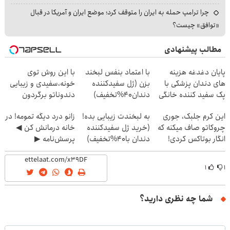
چرا ترامپ حمله به ایران را متوقف کرد؛ موضع ایران و آمریکا در قبال
«توافق» چیست؟
مطالب پیشنهادی
پایان دغدغه هزینه
با اعتماد بنفس لبخند
با این روش توی
های دندان پزشکی با
بزن (ژل سفیدکننده
خونه،سفیدی و زیبایی
پک سفید کننده خانگی
دندان40%تخفیف)
دندوناتو برگردون
(40%off)
این کرم جلبک، جوری
به لبخندت زیبایی بده!
زانو درد دیگه تمومه! در
چروکاتو صاف میکنه که
(خرید ژل سفیدکننده
خانه درمانش کن ◀
انگار بوتاکس کردی!
دندان با40%تخفیف)
پرسش‌نامه ▶
(تخفیف ویژه)
۱
۱
شما چه نظری دارید؟