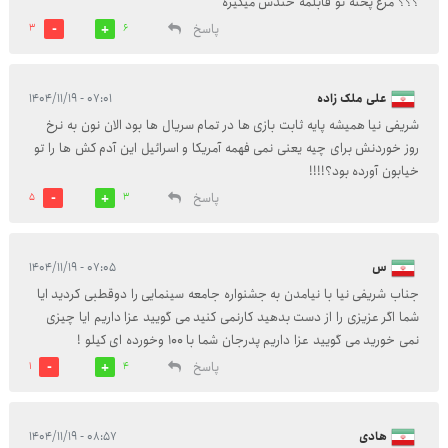
؟؟؟ مرغ پخته تو قابلمه خندش میگیره
پاسخ
3
6
علی ملک زاده
۰۷:۰۱ - ۱۴۰۴/۱۱/۱۹
شریفی نیا همیشه پایه ثابت بازی ها در تمام سریال ها بود الان نون به نرخ
روز خوردنش برای چیه یعنی نمی فهمه آمریکا و اسرائیل این آدم کش ها را تو
خیابون آورده بود؟!!!!
پاسخ
5
3
س
۰۷:۰۵ - ۱۴۰۴/۱۱/۱۹
جناب شریفی نیا با نیامدن به جشنواره جامعه سینمایی را دوقطبی کردید ایا
شما اگر عزیزی را از دست بدهید کارنمی کنید می گویید عزا داریم ایا چیزی
نمی خورید می گویید عزا داریم پدرجان شما با 100 وخورده ای کیلو !
پاسخ
1
4
هادی
۰۸:۵۷ - ۱۴۰۴/۱۱/۱۹