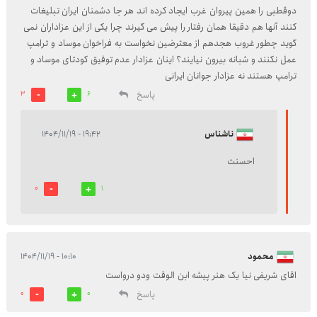
دوقطبی را همین پیروان غرب ایجاد کرده اند هر جا دشمنان ایران تبلیغات
کنند آنها هم دقیقا همان رفتار را پیش می گیرند چرا یکی از این عزاداران نمی
گوید چطور غروب هجدهم از معترضین نخواست به فراخوان موساد و ترامپ
عمل نکنند و شبانه بیرون نیایند؟ اینان عزادار عدم توفیق کودتای موساد و
ترامپ هستند نه عزادار جوانان ایرانی
پاسخ
3
6
ناشناس
۱۹:۴۲ - ۱۴۰۴/۱۱/۱۹
احسنت
0
1
محمود
۱۰:۱۰ - ۱۴۰۴/۱۱/۱۹
اقای شریفی نیا یک هنر پیشه ابن الوقت ودو درواست
پاسخ
0
0