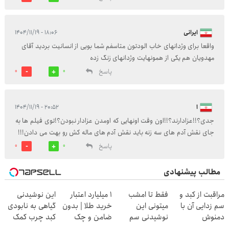
ایرانی
۱۸:۰۶ - ۱۴۰۴/۱۱/۱۹
واقعا برای وژدانهای خاب الودتون متاسفم شما بویی از انسانیت بردید آقای
مهدویان هم یکی از همونهایت وژدانهای زنگ زده
پاسخ
0
0
ا
۲۰:۵۲ - ۱۴۰۴/۱۱/۱۹
جدی؟!!عزادارند؟!!اون وقت اونهایی که اومدن عزادار نبودن؟!توی فیلم ها به
جای نقش آدم های سه زنه باید نقش آدم های ماله کش رو بهت می دادن!!!
پاسخ
0
0
مطالب پیشنهادی
مراقبت از کبد و
فقط تا امشب
۱ میلیارد اعتبار
این نوشیدنی
سم زدایی آن با
میتونی این
خرید طلا | بدون
گیاهی به نابودی
دمنوش
نوشیدنی سم
ضامن و چک
کبد چرب کمک
گیاهی55%تخفیف
زدای کبد رو با
میکنه