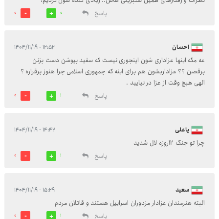
نظرات و رفتارهای همین سلبریتی هاس.. زیادی گنده شون کردیم!
پاسخ
0
0
احسان
۱۲:۵۲ - ۱۴۰۴/۱۱/۱۹
عه مگه اینها عزاداری شون اینجوری نیست که سفید بپوشن دست بزنن
برقصن ؟؟ عزاداریشون هم برای اینه که جمهوری اسلامی چرا هنوز برقراره ؟
الهی هبچ وقت از عزا در نیایید .
پاسخ
0
1
یاعلی
۱۴:۴۲ - ۱۴۰۴/۱۱/۱۹
چرا تو جنگ 12روزه لال شدید
پاسخ
0
1
سعید
۱۵:۲۹ - ۱۴۰۴/۱۱/۱۹
البته هنرمندان عزادار مزدوران اسراییل هستند و قاتلان مردم
پاسخ
0
1