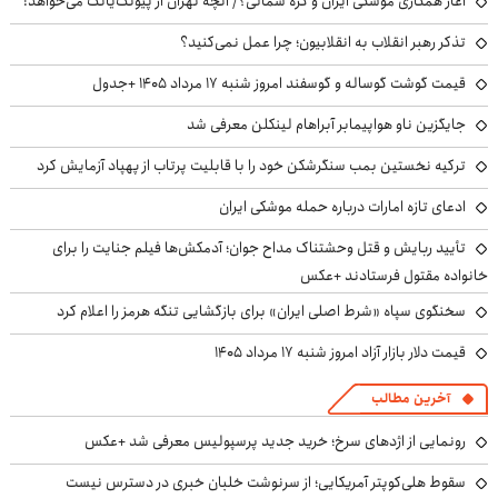
آغاز همکاری موشکی ایران و کره شمالی؟/ آنچه تهران از پیونگ‌یانگ می‌خواهد!
تذکر رهبر انقلاب به انقلابیون؛ چرا عمل نمی‌کنید؟
قیمت گوشت گوساله و گوسفند امروز شنبه ۱۷ مرداد ۱۴۰۵ +جدول
جایگزین ناو هواپیمابر آبراهام لینکلن معرفی شد
ترکیه نخستین بمب سنگرشکن خود را با قابلیت پرتاب از پهپاد آزمایش کرد
ادعای تازه امارات درباره حمله موشکی ایران
تأیید ربایش و قتل وحشتناک مداح جوان؛ آدمکش‌ها فیلم جنایت را برای
خانواده مقتول فرستادند +عکس
سخنگوی سپاه «شرط اصلی ایران» برای بازگشایی تنگه هرمز را اعلام کرد
قیمت دلار بازار آزاد امروز شنبه ۱۷ مرداد ۱۴۰۵
آخرین مطالب
رونمایی از اژدهای سرخ؛ خرید جدید پرسپولیس معرفی شد +عکس
سقوط هلی‌کوپتر آمریکایی؛ از سرنوشت خلبان خبری در دسترس نیست