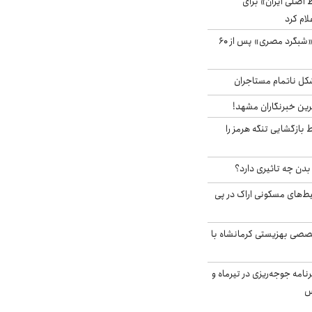
اصلی ایران» برای
لام کرد
مشاهده پرنده نادر «شبگرد مصری» پس از ۶۰
مشکل ناتمام مستاجران
رین خبرنگاران مشهد!
بازگشایی تنگه هرمز را
دن چه تاثیری دارد؟
یط‌های مسکونی اراک در پی
صی بهزیستی کرمانشاه با
دی برنامه جوجه‌ریزی در تیرماه و
س