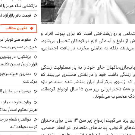
بازگشایی تنگه هرمز را اع
قیمت دلار بازار آزاد امروز شنب
آخرین مطالب
جتماعی و روان‌شناختی است که برای پیوند افراد و
سقوط هلی‌کوپتر آمر
ش از بلوغ و آمادگی لازم بر کودکان تحمیل می‌شود،
خبری در دسترس نیست
ت می‌دهد بلکه به عاملی مخرب در بافت اجتماعی،
پزشکیان‌: در بهترین
قرار داریم/ تعیین تکل
اب‌بازی،ناگهان جای خود را به بار مسئولیت زندگی
بدترین خبر عمر فوق‌
ی زندگی باشد، خود را در نقش همسری می‌بیند که
درگذشت
ه از سوی مرکز آمار ایران منتشر شده است، در بازه
زمانی ۱۴۰۰ تا ۱۴۰۱، یعنی ۳ سال پیش دست‌کم ۲۷هزار و ۵۰۰ دختر ایرانی زیر سن ۱۵ سال ازدواج کرده‌اند،
پرسپولیس مقابل آل
 کودک محسوب می‌شوند.
وزارت خارجه عمان: ح
هرمز محکوم است/ مذاکر
ذوالقدر: شعام در جن
فاطمه دانش‌یزدی، مدیرکل امور بانوان و خانواده استانداری یزد می‌گوید: ازدواج زیر سن ۱۳ سال برای دختران
کوتاه نخواهد آمد
دیت‌های قانونی، پیامدهای متعددی در ابعاد جسمی،
 به‌عنوان پیشرسی ازدواج دختران مطرح می‌شود، بر