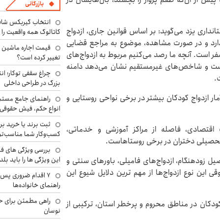
بازرگانی
انتخاب گیربکس شاف
داری یزد می‌گوید: بر اساس قوانین جاری، ازدواج
کاتالوگ همه واقعیت را 
نی ندارد و در صورت مشاهده، موضوع به مراجع قضایی
صفر است. آنچه ما رصد می‌کنیم مربوط به ازدواج‌های
تغییر کرده است؟
سال (با حکم دادگاه) است و شاخص‌های غیرمستقیم نشان می‌دهد دامنه
چراغ سقفی توکار؛ ان
.
بزرگ در طراحی داخلی
ار ازدواج کودکان بیشتر در برخی نواحی روستایی و
راهنمای جامع مستم
انواع حکم، فیش حقوقی 
ثبت برند یا خرید برن
قتصادی، فاصله از مراکز آموزشی و خدماتی،
کسب‌وکار شما مناسب‌ت
تحصیلی دختران در برخی روستاهاست.
بررسی ویژگی های فن
این ویژگی ها را باید بلد
صیل زودهنگام، ازدواج‌های فامیلی، باورهای سنتی و
 این نوع ازدواج‌ها از مهم ترین دلایل شیوع این
۷ اقدام ضروری پس 
راهنمای خانواده‌ها
راهی مطمئن برای ح
 کودکان در مناطق محروم و پرخطر استان، ترکیبی از
نوسان