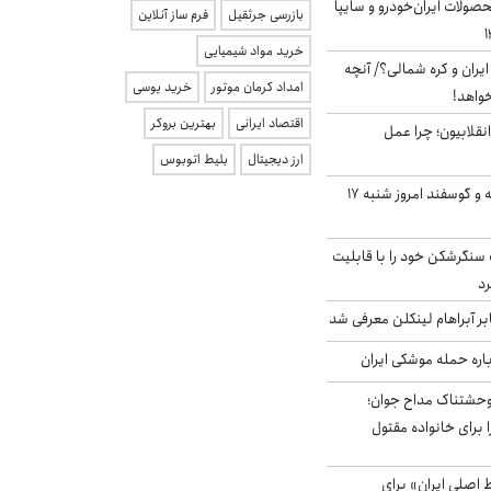
ولات ایران‌خودرو و سایپا
بازرسی جرثقیل
فرم ساز آنلاین
خرید مواد شیمیایی
یران و کره شمالی؟/ آنچه
امداد کرمان موتور
خرید یوسی
خواهد!
اقتصاد ایرانی
بهترین بروکر
انقلابیون؛ چرا عمل
ارز دیجیتال
بلیط اتوبوس
قیمت گوشت گوساله و گوسفند امروز شنبه ۱۷
نگرشکن خود را با قابلیت
رد
بر آبراهام لینکلن معرفی شد
باره حمله موشکی ایران
وحشتناک مداح جوان؛
 برای خانواده مقتول
اصلی ایران» برای