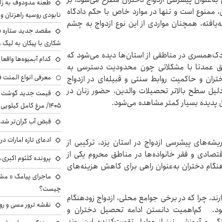
طعنه مدودوف به زلن
ن، ممنوع است و تنها در موارد خاص با حکم دادگاه
نابودی روسیه راهزنان و ق
‌یافته، همچنان مواردی از این نوع ازدواج به چشم
مقصد جدید ستاره 
شکاری با پیکان به لیگ م
کودک‌همسری در مناطقی از استان‌ها دیده می‌شود که
کدام آبمیوه‌ها واقع
ناطق عمدتا با مشکلاتی چون محدودیت دسترسی به
معرفی انواع المنت ف
ران و حاکمیت روابط سنتی و قبیله‌ای در ازدواج
دلیل سطح بالاتر تحصیلات والدین، حضور زنان در
 پدیده بسیار کمتر مشاهده می‌شود.
۱۴۰۵/ مرغ کامل کیلویی چند شد؟ +جدول
قبض آب گران‌تر شده
ادعای تازه امارات در
شه‌های پیشرسی ازدواج در استان یزد، ترکیبی از
تصادی و فقر خانواده‌ها در مناطق محروم یکی از
پرونده کلثوم اکبری،
هنگام دختران به‌عنوان راهی برای کاهش هزینه‌های
ماجرای پیامک « م
چیست؟
رند، چرا که در برخی جوامع محلی، ازدواج زودهنگام
نقشه ترور مسی و رون
شود. کم‌اهمیت دانستن ادامه تحصیل دختران و
و آموزشی نیز از عوامل تقویت‌کننده این روند