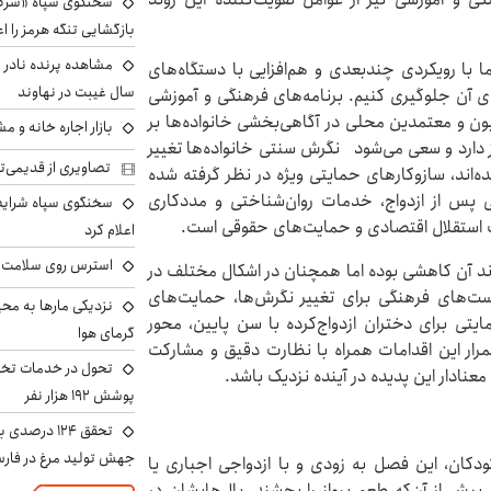
سخنگوی سپاه «شرط 
بازگشایی تنگه هرمز را اع
 ما با رویکردی چندبعدی و هم‌افزایی با دستگاه‌های
سال غیبت در نهاوند
ای آن جلوگیری کنیم‌. برنامه‌های فرهنگی و آموزشی
ن و معتمدین محلی در آگاهی‌بخشی خانواده‌ها بر
بازار اجاره خانه و 
دارد و سعی می‌شود نگرش سنتی خانواده‌ها تغییر
تصاویری از قدیمی‌ت
ده‌اند، سازوکارهای حمایتی ویژه در نظر گرفته شده
پس از ازدواج، خدمات روان‌شناختی و مددکاری
سخنگوی سپاه شرایط 
سب استقلال اقتصادی و حمایت‌های حقوقی است.
اعلام کرد
استرس روی سلامت ب
وند آن کاهشی بوده اما همچنان در اشکال مختلف در
است‌های فرهنگی برای تغییر نگرش‌ها، حمایت‌های
نزدیکی مارها به مح
ی برای دختران ازدواج‌کرده با سن پایین، محور
گرمای هوا
رار این اقدامات همراه با نظارت دقیق و مشارکت
تحول در خدمات تخص
عنادار این پدیده در آینده نزدیک باشد.
پوشش ۱۹۲ هزار نفر
تحقق ۱۲۴ درص
جهش تولید مرغ در فار
ودکان، این فصل به زودی و با ازدواجی اجباری یا
 پیش از آن‌که طعم پرواز را بچشند، بال‌هایشان در