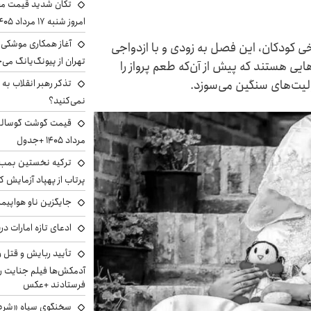
تکان شدید قیمت محص
امروز شنبه ۱۷ مرداد ۱۴۰۵
آغاز همکاری موشکی ا
خی کودکان، این فصل به زودی و با ازدواجی
تهران از پیونگ‌یانگ می‌
‌هایی هستند که پیش از آن‌که طعم پرواز را
لیت‌های سنگین می‌سوزد.
تذکر رهبر انقلاب به 
نمی‌کنید؟
مرداد ۱۴۰۵ +جدول
ترکیه نخستین بمب س
پرتاب از پهپاد آزمایش ک
جایگزین ناو هواپیما
ادعای تازه امارات در
تأیید ربایش و قتل 
آدمکش‌ها فیلم جنایت را
فرستادند +عکس
سخنگوی سپاه «شرط 