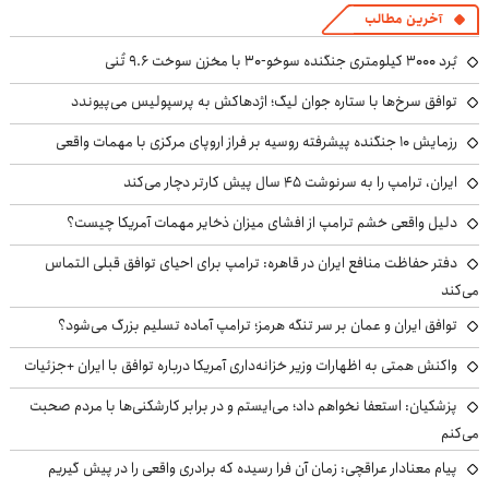
آخرین مطالب
بُرد ۳۰۰۰ کیلومتری جنگنده سوخو-۳۰ با مخزن سوخت ۹.۶ تُنی
توافق سرخ‌ها با ستاره جوان لیگ؛ اژدهاکش به پرسپولیس می‌پیوندد
رزمایش ۱۰ جنگنده پیشرفته روسیه بر فراز اروپای مرکزی با مهمات واقعی
ایران، ترامپ را به سرنوشت ۴۵ سال پیش کارتر دچار می‌کند
دلیل واقعی خشم ترامپ از افشای میزان ذخایر مهمات آمریکا چیست؟
دفتر حفاظت منافع ایران در قاهره: ترامپ برای احیای توافق قبلی التماس
می‌کند
توافق ایران و عمان بر سر تنگه هرمز؛ ترامپ آماده تسلیم بزرگ می‌شود؟
واکنش همتی به اظهارات وزیر خزانه‌داری آمریکا درباره توافق با ایران +جزئیات
پزشکیان: استعفا نخواهم داد؛ می‌ایستم و در برابر کارشکنی‌ها با مردم صحبت
می‌کنم
پیام معنادار عراقچی: زمان آن فرا رسیده که برادری واقعی را در پیش گیریم