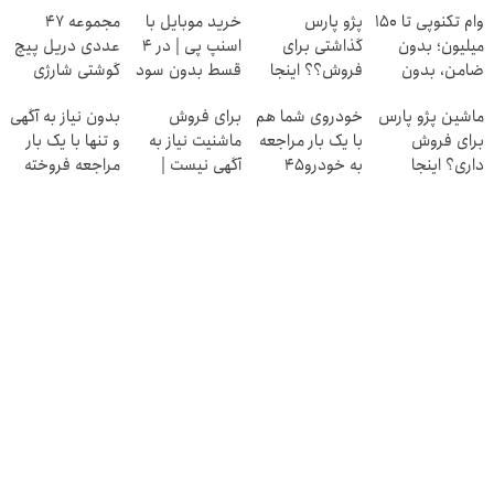
وام تکنوپی تا ۱۵۰
پژو پارس
خرید موبایل با
مجموعه 47
میلیون؛ بدون
گذاشتی برای
اسنپ پی | در ۴
عددی دریل پیچ
ضامن، بدون
فروش؟؟ اینجا
قسط بدون سود
گوشتی شارژی
دردسر
راحت بفروشش
و کارمزد!
(تخفیف به مدت
ماشین پژو پارس
خودروی شما هم
برای فروش
بدون نیاز به آگهی
محدود)
برای فروش
با یک بار مراجعه
ماشنیت نیاز به
و تنها با یک بار
داری؟ اینجا
به خودرو45
آگهی نیست |
مراجعه فروخته
سریع بفروشش
فروخته خواهد
اینجا راحت
شد
شد
بفروشش