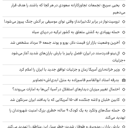
یحیی سریع: تجمعات تجاوزکارانه سعودی در هر کجا که باشند را هدف قرار
می‌دهیم
ترومپت‌نواز در برابر تک‌تیرانداز؛ وقتی نوای موسیقی بر آتش جنگ پیروز می‌شود!
حمله پهپادی به کشتی متعلق به کشور ترکیه در دریای سیاه
آخرین وضعیت بازار ارز؛ قیمت دلار، یورو و پوند جمعه ۱۶ مرداد مشخص شد
ال‌نینو قدرت‌مند در ایران؛ فصل پاییز با بارش باران‌های شدید آغاز می‌شود
+جزئیات
وزیر خزانه‌داری آمریکا زمان و جزئیات توافق جدید با ایران را اعلام کرد
بدرقه استاد ابوالقاسم قاسم‌زاده به منزل ابدی‌اش+تصاویر
احتمال تغییر میزبان دیدارهای استقلال در آسیا؛ آبی‌ها به امارات می‌روند؟
کابین خلبان و لاشه جنگنده اف-۱۵ آمریکایی که با پدافند ایران سرنگون شد
حمله سگ‌های ولگرد به یک کودک ۹ ساله؛ خطری بزرگ امنیت شهروندان را
تهدید می‌کند
بارش باران، رعدوبرق و طوفان شدید؛ خطر سیل این مناطق را تهدید می‌کند