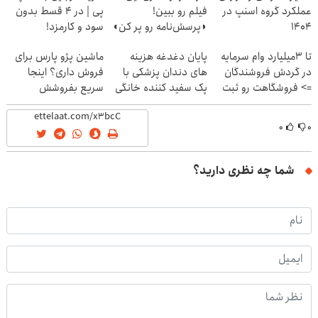
عملکرد گروه اسنپ در
فیلم رو ببین!
پی | در ۴ قسط بدون
۱۴۰۴
◗پرسش‌نامه رو پر کن◖
سود و کارمزد!
تا 3میلیارد وام سرمایه
پایان دغدغه هزینه
ماشین پژو پارس برای
در گردش فروشندگان
های دندان پزشکی با
فروش داری؟ اینجا
=> فروشگاهت رو ثبت
پک سفید کننده خانگی
سریع بفروشش
کن
۰
۰
شما چه نظری دارید؟