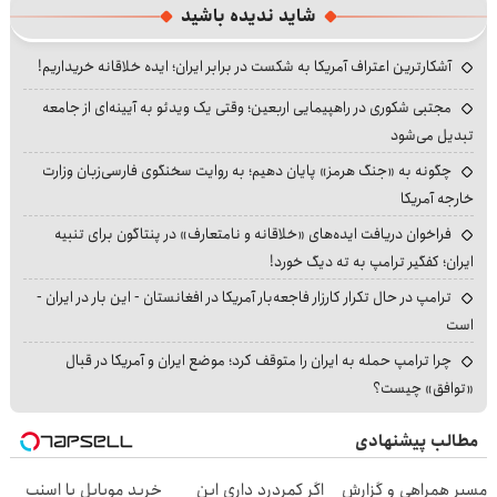
شاید ندیده باشید
آشکارترین اعتراف آمریکا به شکست در برابر ایران؛ ایده خلاقانه خریداریم!
مجتبی شکوری در راهپیمایی اربعین؛ وقتی یک ویدئو به آیینه‌ای از جامعه
تبدیل می‌شود
چگونه به «جنگ هرمز» پایان دهیم؛ به روایت سخنگوی فارسی‌زبان وزارت
خارجه آمریکا
فراخوان دریافت ایده‌های «خلاقانه و نامتعارف» در پنتاگون برای تنبیه
ایران؛ کفگیر ترامپ به ته دیگ خورد!
ترامپ در حال تکرار کارزار فاجعه‌بار آمریکا در افغانستان - این بار در ایران -
است
چرا ترامپ حمله به ایران را متوقف کرد؛ موضع ایران و آمریکا در قبال
«توافق» چیست؟
مطالب پیشنهادی
مسیر همراهی و گزارش
اگر کمردرد داری این
خرید موبایل با اسنپ