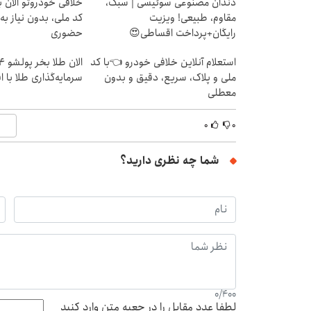
دندان مصنوعی سوئیسی | سبک،
خلافی خودروتو الان بب
مقاوم، طبیعی! ویزیت
کد ملی، بدون نیاز به
رایگان+پرداخت اقساطی😍
حضوری
استعلام آنلاین خلافی خودرو 👈با کد
ملی و پلاک، سریع، دقیق و بدون
سرمایه‌گذاری طلا با 
معطلی
۰
۰
شما چه نظری دارید؟
0
/
400
لطفا عدد مقابل را در جعبه متن وارد کنید