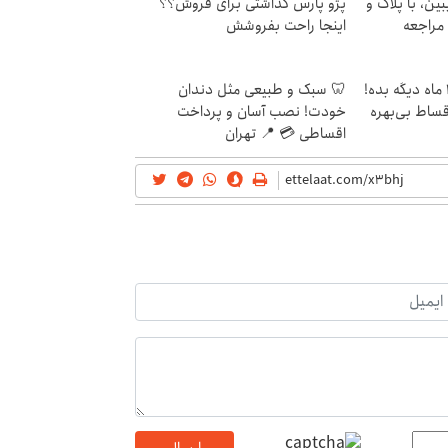
ین، با پلاک و
پژو پارس گذاشتی برای فروش؟؟
 مراجعه
اینجا راحت بفروشش
الان طلا بخر پولشو 4 ماه دیگه بده!
🦷 سبک و طبیعی مثل دندان
اقساط بی‌بهره
خودت! نصب آسان و پرداخت
اقساطی 💳 📍 تهران