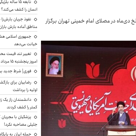
نابغه ۱۵ ساله 
انسان را کشف می‌کند؟
نفوذ جریان بارش‌زا ب
دی‌ماه در مصلای امام خمینی تهران برگزار
مناطق آماده بارش باران
جمهوری اسلامی هشد
خیانت می‌دهد
تغییر تند قیمت محصو
امروز پنجشنبه ۱۵ مرداد ۱۴۰۵ +جدول
فوری| شرط جدید برا
رضاییان برای بازگش
اولیه را برداشت
دانشمندان راز یک زن
کمتر را کشف کردند
پزشکیان با مجریان 
جلیلی مصاحبه نکرد!
حمله ایران به پایگاه