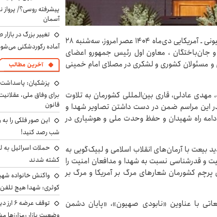
پیشرفته روسی؟/ پرواز ن
آسمان
تغییر بزرگ در بازار 
مراسم بزرگداشت اربعین شهدا و جان‌باختگان فتنه صهیونی ـ آمریکایی دی‌ماه ۱۴۰۴ عصر امروز، سه‌شنبه ۲۸
آماده رکوردشکنی می‌شو
و جان‌باختگان ، معاون اول رئیس جمهورو اعضای
و مسئولان کشوری و لشکری در مصلای امام خمینی
آخرین مطالب
پزشکیان: پاسداشت 
ه، مهدی عادلی، قاری بین‌المللی کشورمان به تلاوت
برای وفاق ملی، عقلانیت
قانون
ه در این مراسم ضمن در دست داشتن تصاویر شهدا و
ر ادامه راه شهیدان و حفظ وحدت ملی و هوشیاری در
این صور فلکی را به ر
شب رصد کنید!
حملات اسرائیل به ل
یعت با آرمان‌های انقلاب اسلامی و لبیک‌گویی به
کشته شدند
یت و قدرشناسی نسبت به شهدا و مدافعان امنیت را
ن پرچم‌ کشورمان شعارهای مرگ بر آمریکا و مرگ بر
واکنش خانواده شهید 
کوثری: شهدا هیچ تلفن 
اتی با عناوین «نابودی صهیون»، «پایان دشمن
توقف عرض
وضعیت بازار رمزارزها