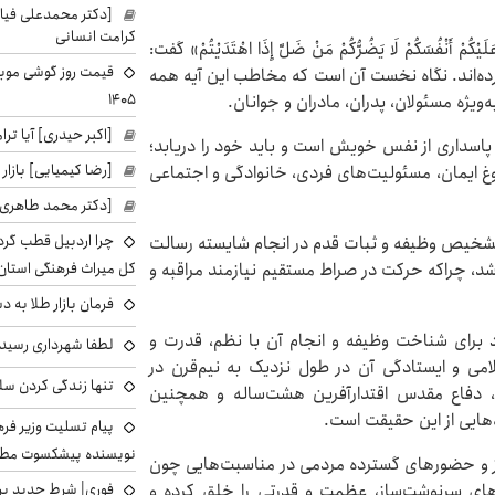
[دکتر محمدعلی فی
کرامت انسانی
ُمْ أَنْفُسَکُمْ لَا یَضُرُّکُمْ مَنْ ضَلَّ إِذَا اهْتَدَیْتُمْ» گفت:
رده‌اند. نگاه نخست آن است که مخاطب این آیه همه
۱۴۰۵
ویژه مسئولان، پدران، مادران و جوانان.
[اکبر حیدری] آیا ت
پاسداری از نفس خویش است و باید خود را دریابد؛
[رضا کیمیایی] بازار
روغ ایمان، مسئولیت‌های فردی، خانوادگی و اجتماعی
[دکتر محمد طاهری]
چرا اردبیل قطب گر
 تشخیص وظیفه و ثبات قدم در انجام شایسته رسالت
د، چراکه حرکت در صراط مستقیم نیازمند مراقبه و
کل میراث فرهنگی استان
فرمان بازار طلا به 
خود برای شناخت وظیفه و انجام آن با نظم، قدرت و
لطفا شهرداری رسید
امی و ایستادگی آن در طول نزدیک به نیم‌قرن در
تنها زندگی کردن سل
، دفاع مقدس اقتدارآفرین هشت‌ساله و همچنین
هایی از این حقیقت است.
پیام تسلیت وزیر ف
نویسنده پیشکسوت مطب
گیز و حضورهای گسترده مردمی در مناسبت‌هایی چون
 دیگر صحنه‌های سرنوشت‌ساز، عظمت و قدرتی را خلق کرده و
فوری| شرط جدید برا