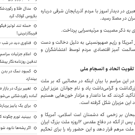
مدال طلا و رکوردشکنی
ری در دیدار امروز با مردم آذربایجان شرقی درباره
بلاروس کولاک کرد
ران در مصلا رسید.
حمله تند لوئیز فیگو 
ی به ذکر مصیبت و مرثیه‌سرایی پرداخت.
فریبکارترینی!
 آمریکا و رژیم صهیونسیتی به دلیل دخالت و دست
فناوری دید در شب 
صادره اعتراضات مسالمت آمیز اقتصادی مردم توسط اغتشاشگران و
اعلام جزئیات مراسم 
تدفین روزنامه‌نگار پیشک
قویت اتحاد و انسجام ملی
کمبود نمک در بدن می
بیندازد
ر این مراسم با بیان اینکه در مصائبی که بر ملت
داشت و گرامی‌داشت یاد و نام جوانان عزیز ایران
تغییر بزرگ در بازار 
أکید کردند که ما داغدار و عزادار خون‌هایی هستیم
آماده رکوردشکنی می‌شو
د این عزیزان شکل گرفته است.
برای یک پاییز پربار
بحان بر زخمی که دشمنان امت اسلامی، آمریکا و
ببینید تورم چگونه کم
صهیونیست‌ها بر پیکر ملت عزیز ایران وارد کردند؛ آن هم پس از آنکه در دفاع مقدس ۱۲روزه ملت بزرگ ایران
اگر پشه‌ها نابود شو
ت مرهم قرار دهد و این حضور راه را برای تحکیم