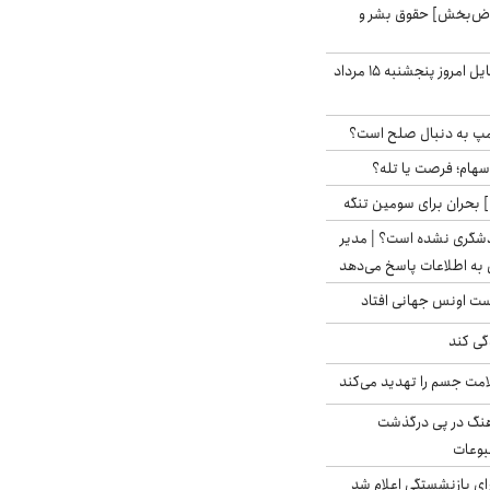
اض‌بخش] حقوق بشر و
قیمت روز گوشی موبایل امروز پنجشنبه ۱۵ مرداد
رامپ به دنبال صلح است؟
 سهام؛ فرصت یا تله؟
 بحران برای سومین تنگه
دشگری نشده است؟ | مدیر
 به اطلاعات پاسخ می‌دهد
دست اونس جهانی افتاد
گی کند
امت جسم را تهدید می‌کند
رهنگ در پی درگذشت
وعات
ی بازنشستگی اعلام شد