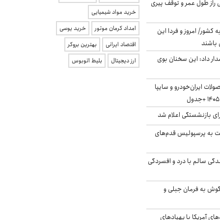
بلژیکی راز طول عمر و توقف پیری
خرید مواد شیمیایی
امداد کرمان موتور
خرید یوسی
ه کشور/ امروز و فردا این
 باشند
اقتصاد ایرانی
بهترین بروکر
ار داد: این سخنان بوی
ارز دیجیتال
بلیط اتوبوس
لات ایران‌خودرو و سایپا
ی بازنشستگی اعلام شد
ت به پرسپولیس قدم‌های
دگی سالم با درد و افسردگی
گوش به فرمان جبلی و
‌های آمریکا با پهپادهای