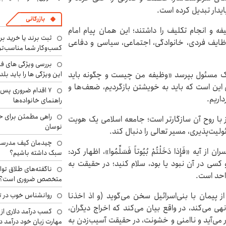
ایدار تبدیل کرده است.
بازرگانی
ه و انجام تکلیف را داشتند؛ این همان پیام امام
ثبت برند یا خرید برن
 وظایف فردی، خانوادگی، اجتماعی، سیاسی و دفاعی
کسب‌وکار شما مناسب‌ت
بررسی ویژگی های فن
ن یک مسئول بپرسد «وظیفه من چیست و چگونه باید
این ویژگی ها را باید بلد
 این است که باید به خویشتن بازگردیم، ضعف‌ها و
۷ اقدام ضروری پس 
اریم.
راهنمای خانواده‌ها
راهی مطمئن برای ح
ز با روح آن سازگارتر است؛ جامعه اسلامی یک هویت
نوسان
لیت‌پذیری، مسیر تعالی را دنبال کند.
چیدمان کیف مدرسه؛
آیه «فَإِذا دَخَلْتُمْ بُیُوتاً فَسَلِّمُوا»، اظهار کرد:
سبک داشته باشیم؟
 کسی در آن نبود یا بود، سلام کنید؛ در حقیقت به
ناگفته‌های طلاق توا
احد است.
متخصص ضروری است؟
ز پیمان با بنی‌اسرائیل سخن می‌گوید (و اذ اخذنا
روانشناس خوب در ت
نهی می‌کند، در واقع بیان می‌کند که اخراج دیگران،
کسب درآمد دلاری از 
 می‌آید و ناامنی و خشونت، در حقیقت آسیب‌زدن به
مهارت زبان خود درآمد د