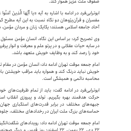
صفوف ملت عزیز هموار کند.
ابوترابی‌فرد در ادامه با اشاره به آیه‌ «یا أَیُّهَا الَّذِینَ آمَنُوا عَلَیْک
مفسران و قرآن‌پژوهان دو نگاه نسبت به این آیه مطرح ک
آحاد جامعه اسلامی هستند؛ یکایک زنان و مردان مؤمن، به‌
وی تصریح کرد: بر اساس این نگاه، انسان مؤمن مسئول 
در سایه حیات عقلانی و در پرتو علم و معرفت و انوار پرف
خود را رصد کند و به وظایف خویش متعهد باشد.
امام جمعه موقت تهران ادامه داد: انسان مؤمن در مقام
خویش نباید درنگ کند و همواره باید مراقب خویشتن باش
محاسبه دائمی و همیشگی است.
ابوترابی‌فرد در ادامه گفت: باید از تمام ظرفیت‌های 
حرکت هدفمند بهره بگیریم. تولد و پیروزی انقلاب اسل
جبهه‌های مختلف در برابر قدرت‌های استکباری جهان
حماسه‌های بزرگ ملت ایران در رخدادهای مختلف، جلوه‌
امام جمعه موقت تهران ادامه داد: رویدادهای شگفت‌ان
۲۲ دی، ۲۲ بهمن، ۲۲ اسفند؛ روز قدس و