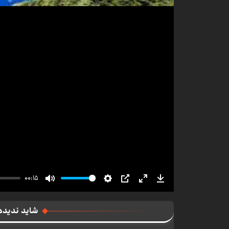
00:15
Mute
Settings
PIP
Enter
Download
fullscreen
شاید ندیده