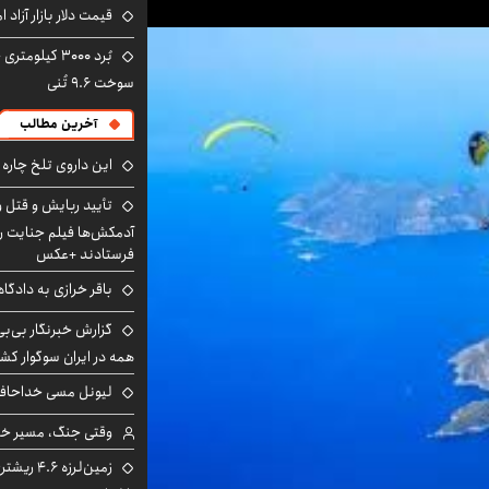
قیمت دلار بازار آزاد امروز شنب
سوخت ۹.۶ تُنی
آخرین مطالب
این داروی تلخ چاره
تأیید ربایش و قتل 
آدمکش‌ها فیلم جنایت را
فرستادند +عکس
باقر خرازی به دادگا
گزارش خبرنگار بی‌بی‌
همه در ایران سوگوار ک
لیونل مسی خداحافظ
وقتی جنگ، مسیر خبر 
زمین‌لرزه