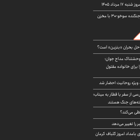
ه ۱۷ مرداد ۱۴۰۵
بُرد ۳۰۰۰ کیلومتری جنگنده سوخو-۳۰ با مخزن
 حل بحران «بنزین» است؟
وحشتناک مداح جوان؛
 برای خانواده مقتول
ه ویژه روحانیت احضار شد
سی از سفر با قطار به میناب؛
شته‌های جنگ هستند
ی می‌کند؟
را تغییر می‌دهد
 ۴.۶ ریشتری بامداد امروز گلباف کرمان