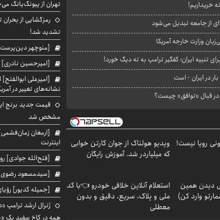
تهران از پیونگ‌یانگ می‌
نه خریداریم!
رمزگشایی از بحران ت
ای از جامعه تبدیل می‌شود
تشدید شد!
بان وزارت خارجه آمریکا
[منوچهر دین‌پرست]
ای تنبیه ایران؛ کفگیر ترامپ به ته دیگ خورد!
[امیرحسین نادری] 
بار در ایران - است
[امیرعلی ابوالفتح] 
نشانه‌های تغییر در آمریک
ا در قبال «توافق» چیست؟
قیمت جدید برنج ایر
مشخص شد
[ارمغان زمان‌فشمی] 
اینترنت
هی 800 میلیونی رویا نیست!
ویدیو هولناک از جوان کارتن خوابی
که میلیاردر شد. آموزش رایگان
[فتح‌الله جوادی] روز
[سیدمسعود رضوی] 
لی دیدن همین
استعلام آنلاین خلافی خودرو 👈با کد
[جمیله کدیور] رؤیای
مارتو وارد کن)
ملی و پلاک، سریع، دقیق و بدون
ژنرال ارشد ترامپ «دن
معطلی
همه در کاخ سفید یک «پ