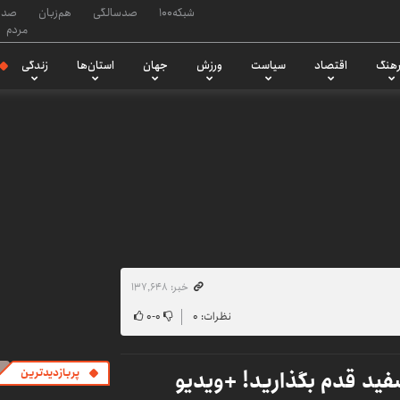
شبکه۱۰۰
صدسالگی
هم‌زبان
صدا
مردم
هنگ
اقتصاد
سیاست
ورزش
جهان
استان‌ها
زندگی
خبر: ۱۳۷٬۶۴۸
نظرات: ۰
۰
-
۰
فید قدم بگذارید! +ویدیو
پربازدیدترین