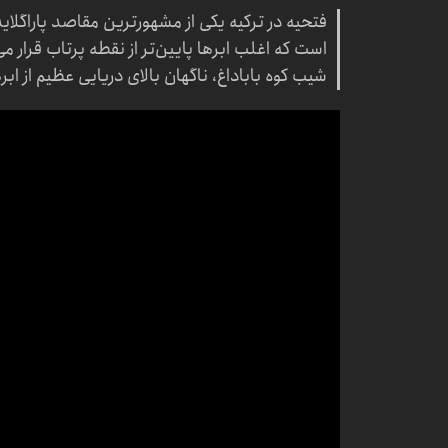
فتحیه در ترکیه یکی از مشهورترین مقاصد پاراگلای
است که اغلب ابرها پایین‌تر از نقطه پرتاب قرار م
شیب کوه باباداغ، ناگهان بالای دریایی عظیم از ا