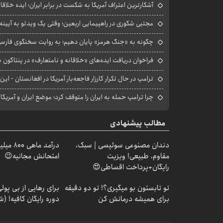
آشکارترین اعتراف آمریکا به شکست در برابر ایران؛ ایده خلاقا
مجتبی شکوری در راهپیمایی اربعین؛ وقتی یک ویدئو به آیینه‌
چگونه به «جنگ هرمز» پایان دهیم؛ به روایت سخنگوی فارسی‌ز
فراخوان دریافت ایده‌های «خلاقانه و نامتعارف» در پنتاگون بر
ترامپ در حال تکرار کارزار فاجعه‌بار آمریکا در افغانستان - این 
چرا ترامپ حمله به ایران را متوقف کرد؛ موضع ایران و آمریک
مطالب پیشنهادی
دندان مصنوعی سوئیسی | سبک،
درآمد ما
مقاوم، طبیعی! ویزیت
امتحانش مجانیه😉
رایگان+پرداخت اقساطی😍
تو تابستون بو میگیری؟! تو دو دقیقه
برای رهایی از بی پو
برای همیشه درمانش کن
دوره رایگان کافیه! (ش