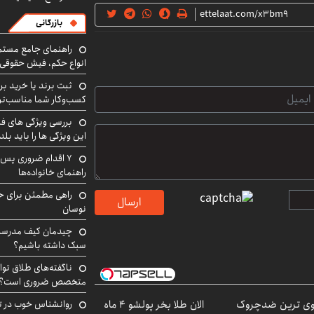
بازرگانی
راهنمای جامع مستم
انواع حکم، فیش حقوقی 
ثبت برند یا خرید برن
کسب‌وکار شما مناسب‌ت
بررسی ویژگی های فن
این ویژگی ها را باید بلد
۷ اقدام ضروری پس 
راهنمای خانواده‌ها
راهی مطمئن برای ح
ارسال
نوسان
چیدمان کیف مدرسه؛
سبک داشته باشیم؟
ناگفته‌های طلاق توا
متخصص ضروری است؟
ی ترین ضدچروک
الان طلا بخر پولشو 4 ماه
روانشناس خوب در ت