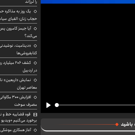
را لرزاند
یک روز به مذاکره حم
حجاب زنان؛ الفبای سیاس
می‌کند؟
«دینامیت، نوشیدنی 
کتابفروشی‌ها
کشف ۲۰۶ میل
در اردبیل
نمایش «اربعین» ناص
معاصر تهران
افزایش ۰۰
مصرف سوخت
Play
قوه قضاییه خط و نش
برخورد می‌کنیم +ویدیو
 باشید
آغاز همکاری موشکی ا