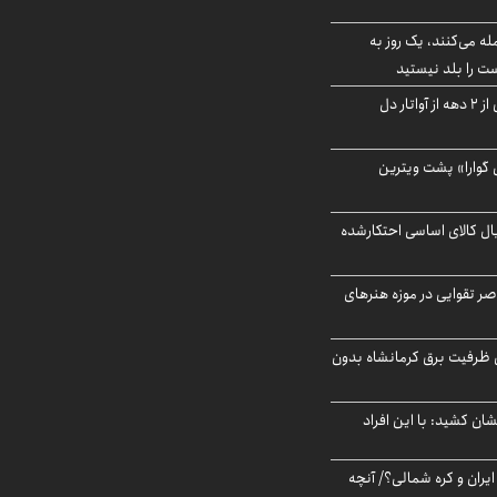
له می‌کنند، یک روز به
ت را بلد نیستید
آیا جیمز کامرون پس از ۲ دهه از آواتار دل
گوارا» پشت ویترین
یارد ریال کالای اساسی احتکارشده
ر تقوایی در موزه هنرهای
۳ مگاواتی ظرفیت برق کرمانشاه بدون
ان کشید: با این افراد
یران و کره شمالی؟/ آنچه