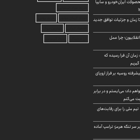
ولات ایران‌خودرو و سایپا
خرید مواد شیمیایی
امداد کرمان موتور
خرید یوسی
کا زمان و جزئیات توافق جدید
اقتصاد ایرانی
بهترین بروکر
انقلابیون؛ چرا عمل
ارز دیجیتال
بلیط اتوبوس
 زمان آن فرا رسیده که
گیریم
گنده پیشرفته روسیه بر فراز اروپای
هم داد؛ می‌ایستم و در برابر
بت می‌کنم
تیم ملی را برای رقابت‌های
ر سر تنگه هرمز؛ ترامپ آماده