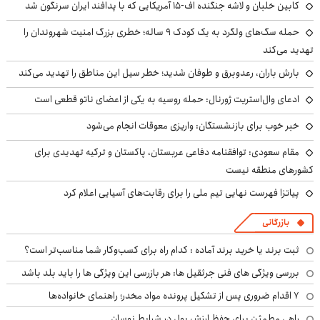
کابین خلبان و لاشه جنگنده اف-۱۵ آمریکایی که با پدافند ایران سرنگون شد
حمله سگ‌های ولگرد به یک کودک ۹ ساله؛ خطری بزرگ امنیت شهروندان را
تهدید می‌کند
بارش باران، رعدوبرق و طوفان شدید؛ خطر سیل این مناطق را تهدید می‌کند
ادعای وال‌استریت ژورنال: حمله روسیه به یکی از اعضای ناتو قطعی است
خبر خوب برای بازنشستگان: واریزی معوقات انجام می‌شود
مقام سعودی: توافقنامه دفاعی عربستان، پاکستان و ترکیه تهدیدی برای
کشورهای منطقه نیست
پیاتزا فهرست نهایی تیم ملی را برای رقابت‌های آسیایی اعلام کرد
بازرگانی
ثبت برند یا خرید برند آماده : کدام راه برای کسب‌وکار شما مناسب‌تر است؟
بررسی ویژگی های فنی جرثقیل ها: هر بازرسی این ویژگی ها را باید بلد باشد
۷ اقدام ضروری پس از تشکیل پرونده مواد مخدر؛ راهنمای خانواده‌ها
راهی مطمئن برای حفظ ارزش پول در شرایط نوسان