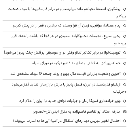
پزشکیان: استعفا نخواهم داد؛ می‌ایستم و در برابر کارشکنی‌ها با مردم صحبت
می‌کنم
پیام معنادار عراقچی: زمان آن فرا رسیده که برادری واقعی را در پیش گیریم
یحیی سریع: تجمعات تجاوزکارانه سعودی در هر کجا که باشند را هدف قرار
می‌دهیم
ترومپت‌نواز در برابر تک‌تیرانداز؛ وقتی نوای موسیقی بر آتش جنگ پیروز می‌شود!
حمله پهپادی به کشتی متعلق به کشور ترکیه در دریای سیاه
آخرین وضعیت بازار ارز؛ قیمت دلار، یورو و پوند جمعه ۱۶ مرداد مشخص شد
ال‌نینو قدرت‌مند در ایران؛ فصل پاییز با بارش باران‌های شدید آغاز می‌شود
+جزئیات
وزیر خزانه‌داری آمریکا زمان و جزئیات توافق جدید با ایران را اعلام کرد
بدرقه استاد ابوالقاسم قاسم‌زاده به منزل ابدی‌اش+تصاویر
احتمال تغییر میزبان دیدارهای استقلال در آسیا؛ آبی‌ها به امارات می‌روند؟