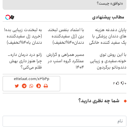
«توافق» چیست؟
مطالب پیشنهادی
پایان دغدغه هزینه
با اعتماد بنفس لبخند
به لبخندت زیبایی بده!
های دندان پزشکی با
بزن (ژل سفیدکننده
(خرید ژل سفیدکننده
پک سفید کننده خانگی
دندان40%تخفیف)
دندان با40%تخفیف)
با این روش توی
مسیر همراهی و گزارش
زانو درد درمان داره…
خونه،سفیدی و زیبایی
عملکرد گروه اسنپ در
چرا هنوز داری بهش
دندوناتو برگردون
۱۴۰۴
ظلم می‌کنی؟
(40%off)
۲
۰
شما چه نظری دارید؟