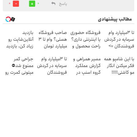
پاسخ
0
0
مطالب پیشنهادی
تا 3میلیارد وام
فروشگاه حضوری
صاحب فروشگاه
بازدید
سرمایه در گردش
یا اینترنتی داری؟
هستی؟ وام تا ۳
آنلاین‌شاپت رو
فروشندگان =>
راحت محصول و
میلیارد تومان
زیاد کن، بازدید
فروشگاهت رو
خدماتت رو
بگیر
بالاتر = درآمد
با این شامپو همه
مسیر همراهی و
تا 3میلیارد وام
جراحی کمر
ثبت کن
بفروش
بیشتر
فکر میکنن انگار
گزارش عملکرد
سرمایه در گردش
ممنوع شد⛔
مو کاشتی!!!!!
گروه اسنپ در
فروشندگان
میتونی کمرت رو
۱۴۰۴
در منزل درمان
کنی! 👈🏻
پرسش‌نامه