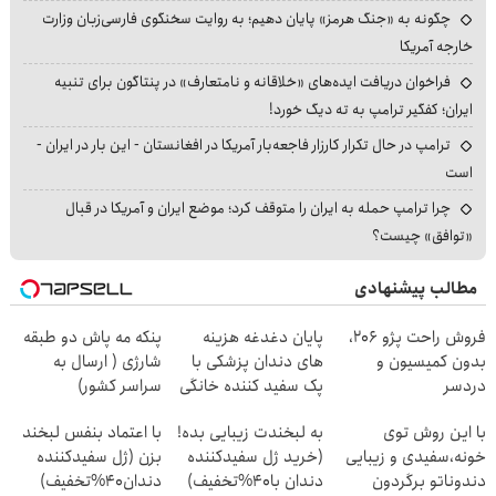
چگونه به «جنگ هرمز» پایان دهیم؛ به روایت سخنگوی فارسی‌زبان وزارت
خارجه آمریکا
فراخوان دریافت ایده‌های «خلاقانه و نامتعارف» در پنتاگون برای تنبیه
ایران؛ کفگیر ترامپ به ته دیگ خورد!
ترامپ در حال تکرار کارزار فاجعه‌بار آمریکا در افغانستان - این بار در ایران -
است
چرا ترامپ حمله به ایران را متوقف کرد؛ موضع ایران و آمریکا در قبال
«توافق» چیست؟
مطالب پیشنهادی
فروش راحت پژو ۲۰6،
پایان دغدغه هزینه
پنکه مه پاش دو طبقه
بدون کمیسیون و
های دندان پزشکی با
شارژی ( ارسال به
دردسر
پک سفید کننده خانگی
سراسر کشور)
با این روش توی
به لبخندت زیبایی بده!
با اعتماد بنفس لبخند
خونه،سفیدی و زیبایی
(خرید ژل سفیدکننده
بزن (ژل سفیدکننده
دندوناتو برگردون
دندان با40%تخفیف)
دندان40%تخفیف)