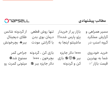
مطالب پیشنهادی
مسیر همراهی و
بازار پر از خریدار
تنها روش قطعی
از گردونه شانس
گزارش عملکرد
پژو پارس شده!!!
درمان بوی بدن
طلای دیجیتال
گروه اسنپ در
ماشینتو اینجا به
با گارانتی عودت
ببر🔥 بچرخونش
۱۴۰۴
راحتی بفروش
وجه‼️ همین الان
خرید خودروی
1000 دلار جایزه
بازی کن ، گردونه
جراحی کمر
ببین
شما به بهترین
ببر 💲🤑💲 بازی
بچرخون ، 1000
ممنوع شد⛔
قیمت بازار ✅
کن و گردونه
دلار جایزه ببر 💲
میتونی کمرت رو
بچرخون
🤑💲
در منزل درمان
کنی! 👈🏻
پرسش‌نامه