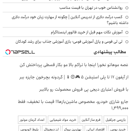
روانشناس خوب در تهران با قیمت مناسب
کسب درآمد دلاری از تدریس آنلاین | چگونه از مهارت زبان خود درآمد دلاری
داشته باشیم؟
آموزش نکات مهم قبل از خرید فالوور اینستاگرام
لی لی فومی و پازل آموزشی فومی؛ بازی آموزشی جذاب برای رشد کودکان
مطالب پیشنهادی
غصه موهاتو نخور! اینجا با تراکم بالا مو بکار قسطی پرداختش کن
از آیفون 17 تا پلی استیشن 5 🎮😍📱 | گردونه بچرخون جایزه ببر
با فروش اعتباری دیجی پی فروش محصولت رو بالاببر
جارو شارژی خودرو، مخصوص ماشین‌باز‌ها!! قیمت با تخفیف: فقط
1,499,000
بازرسی جرثقیل
فرم ساز آنلاین
خرید مواد شیمیایی
امداد کرمان موتور
خرید یوسی
اقتصاد ایرانی
بهترین بروکر
ارز دیجیتال
بلیط اتوبوس