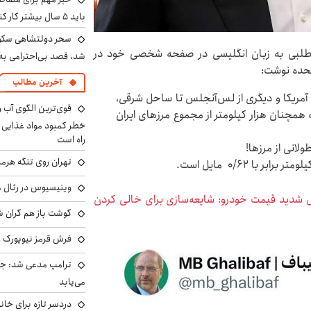
باید ۵ سال بیشتر کار کنند
سحر دولتشاهی سکو
طلبی به زبان انگلیسی در صفحه شخصی خود در
شد، قصد بی‌احترامی به 
تحده نوشت:
آخرین مطالب
ی آمریکا و دیگری از لس‌آنجلس تا ساحل شرقی،
 کیلومتر می‌شود که همچنان هزار کیلومتر از مجموع مرزهای ایران
خطر کمبود مواد غذایی و 
راه است
انی از مرزها!
تهران روی تنگه هرمز
با ۰/۶۲ مایل است.
وینیسیوس در رئال م
یش شدید قیمت خودرو: شایعه‌سازی برای خالی کردن
گوشت باز هم گران شد
فرش قرمز نیویورک زی
ترامپ مدعی شد: جنگ
می‌یابد
دردسر تازه برای خانو