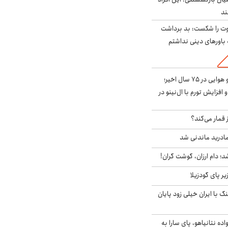
ت را شکست: بد برداشت
باورهای دینی نداشتم
قوی‌ترین الگوی آب و هوایی در ۷۵ سال اخیر؛
افزایش تورم با ال‌نینو در
 قمار می‌کند؟
ادرید ماندنی شد
؛ دام ارزان، گوشت گران!
ر پای گودزیلا
 با ایران خیلی زود پایان
اده نتانیاهو، پای سارا به