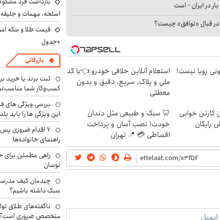
بازداشت فرد مشکوک 
بار در ایران - است
اسلحه، مهمات و جلیق
ا در قبال «توافق» چیست؟
+جدول
بازرگانی
هی 800 میلیونی رویا نیست!
استعلام آنلاین خلافی خودرو 👈با کد
ثبت برند یا خرید برن
ملی و پلاک، سریع، دقیق و بدون
کسب‌وکار شما مناسب‌ت
معطلی
بررسی ویژگی های فن
ن کارتن خوابی
🦷 سبک و طبیعی مثل دندان
این ویژگی ها را باید بلد
ش رایگان
خودت! نصب آسان و پرداخت
۷ اقدام ضروری پس 
اقساطی 💳 📍 تهران
راهنمای خانواده‌ها
راهی مطمئن برای ح
نوسان
چیدمان کیف مدرسه؛
سبک داشته باشیم؟
ناگفته‌های طلاق توا
متخصص ضروری است؟