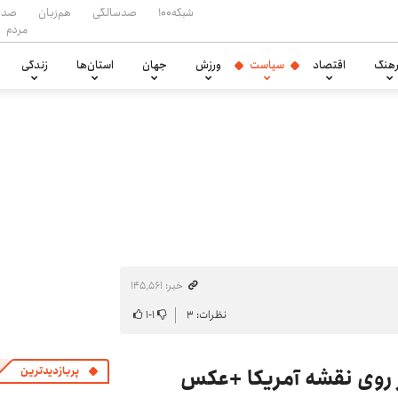
شبکه۱۰۰
صدسالگی
هم‌زبان
صدا
مردم
هنگ
اقتصاد
سیاست
ورزش
جهان
استان‌ها
زندگی
خبر: ۱۴۵٬۵۶۱
نظرات: ۳
۱
-
۱
 روی نقشه آمریکا +عکس
پربازدیدترین