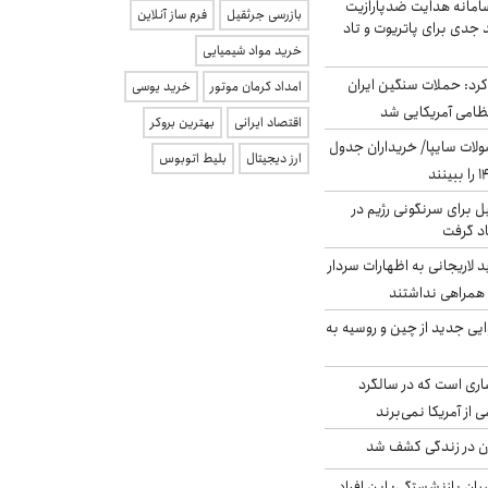
امانه هدایت ضدپارازیت
بازرسی جرثقیل
فرم ساز آنلاین
جدی برای پاتریوت و تاد
خرید مواد شیمیایی
رد: حملات سنگین ایران
امداد کرمان موتور
خرید یوسی
اقتصاد ایرانی
بهترین بروکر
لات سایپا/ خریداران جدول
ارز دیجیتال
بلیط اتوبوس
ل برای سرنگونی رژیم در
اد گرفت
لاریجانی به اظهارات سردار
همراهی نداشتند
ایی جدید از چین و روسیه به
ری است که در سالگرد
ی از آمریکا نمی‌برند
دن در زندگی کشف شد
یان بازنشستگی: این افراد