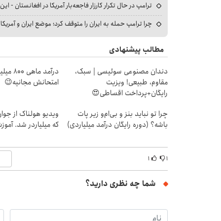
ترامپ در حال تکرار کارزار فاجعه‌بار آمریکا در افغانستان - این 
چرا ترامپ حمله به ایران را متوقف کرد؛ موضع ایران و آمریک
مطالب پیشنهادی
دندان مصنوعی سوئیسی | سبک،
درآمد ما
مقاوم، طبیعی! ویزیت
امتحانش مجانیه😉
رایگان+پرداخت اقساطی😍
چرا تو نباید بنز و بی‌ام‌و زیر پات
ویدیو هولناک از جوا
باشه؟ (دوره رایگان درآمد میلیاردی)
که میلیاردر شد. آموز
۱
۱
شما چه نظری دارید؟