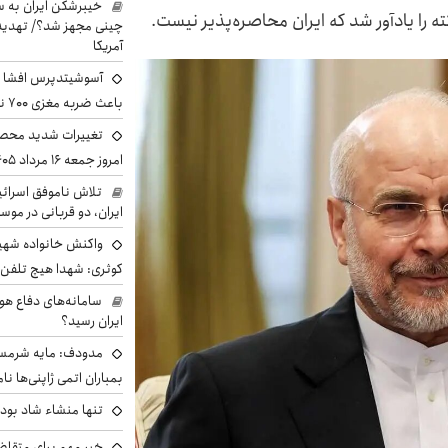
خیبرشکن ایران به س
ه را یادآور شد که ایران محاصره‌پذیر نیست.
چینی مجهز شد؟/ تهدید 
آمریکا
آسوشیتدپرس افشا ک
باعث ضربه مغزی ۷۰۰ نظامی آمریکایی شد
تغییرات شدید محصو
امروز جمعه ۱۶ مرداد ۱۴۰۵ را ببینند
تلاش ناموفق اسرائی
ایران، دو قربانی در موس
واکنش خانواده شهید 
کوثری: شهدا هیچ تلفن 
سامانه‌های دفاع هو
ایران رسید؟
مدودف: مایه شرمسا
بمباران اتمی ژاپنی‌ها نام
تنها منشاء شاد بو
خبر مهم برای متقاض