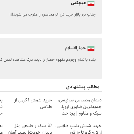
هیچکس
جناب برو بازار خرید کن اثر محاصره را متوجه می شوید!!!
حمارالاسلام
بنده با تمام وجودم مفهوم حصار را دیده درک مشاهده لمس کرده 
مطالب پیشنهادی
دندان مصنوعی سوئیسی:
خرید شمش 1 گرمی از
پس
جدیدترین فناوری اروپا،
طلاسی
فق
سبک و مقاوم | پرداخت
حد
قسطی
خرید شمش پلمپ طلاسی،
🦷 سبک و طبیعی مثل
به
از ۰.۵ گرم تا ۱۰ گرم
دندان خودت! نصب آسان
می