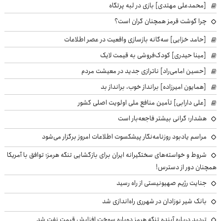
[محمدعلی مهتدی] بازی در لبه پرتگاه
چرا گوشت قرمز همچنان گران است؟
[حامد خزایی] سه‌گانه بازسازی واقعیت در عصر اطلاعات
[مینا حیدری] کودک‌فروشی به قیمت لایک
[حسین امامی‌راد] ناترازی جدید در معیشت مردم
[همایون امیرزاده] برانداز خوب، برانداز بد
[علی دارابی] تأمین منافع ملی اولویت اصلی کشور
هشدار: گرانی بیشتر فاجعه‌بار است
مراسم یادبود روزنامه‌نگار پیشکسوت اطلاعات امروز برگزار می‌شود
شروط و خواسته‌های سختگیرانه ایران برای بازگشایی تنگه هرمز؛ توافق با آمریکا
همچنان دور از دسترس!
جنایت رژیم صهیونیستی از راه رسید
بانک شیر نوزادان در شهرری راه‌اندازی شد
تردید درباره آینده تنگه هرمز دوباره سوخت افزایش قیمت نفت شد