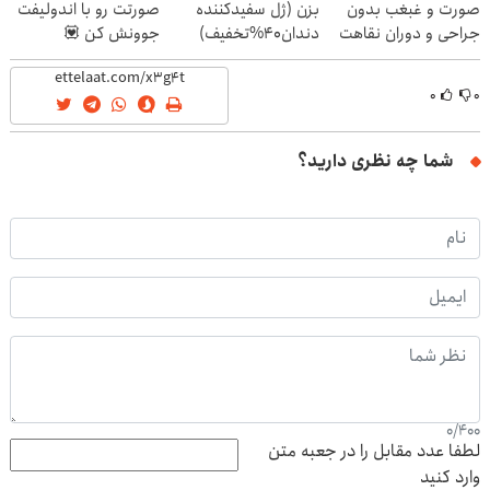
صورت و غبغب بدون
بزن (ژل سفیدکننده
صورتت رو با اندولیفت
جراحی و دوران نقاهت
دندان40%تخفیف)
جوونش کن 💟
✨
۰
۰
شما چه نظری دارید؟
0
/
400
لطفا عدد مقابل را در جعبه متن
وارد کنید