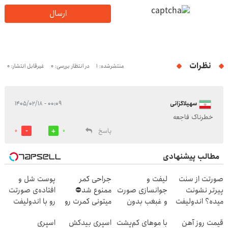
ارسال
نظرات
منتشرشده: 1
در انتظار بررسی: 0
غیرقابل انتشار: 0
سهیلاگزانی
۰۰:۰۹ - ۱۴۰۵/۰۲/۱۸
خطرناک فاجعه
پاسخ
0
0
مطالب پیشنهادی
صورتت از سنت
لیفت و
جراحی کمر
پوست شل و
پیرتر نشونت
جوانسازی صورت
ممنوع شد⛔
افتاده‌ی صورتت
میده؟ اندولیفت
و غبغب بدون
میتونی کمرت رو
رو با اندولیفت
برش می‌گردونه
جراحی و دوران
در منزل درمان
جوونش کن 💟
قیمت روز آهن
با موهای کم‌پشت
اسپری بیدکش
اسپری
🔰
نقاهت ✨
کنی! 👈🏻