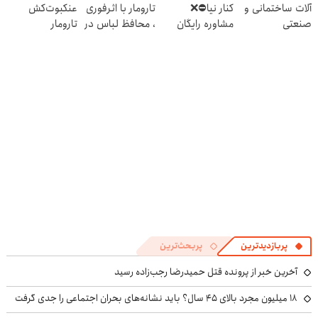
آلات ساختمانی و
کنار نیا⛔️❌
تارومار با اثرفوری
عنکبوت‌‌کش
پرسش‌نامه
صنعتی
مشاوره رایگان
، محافظ لباس در
تارومار
کاشت مو بگیر
مقابل بید
ازبین‌برنده انواع
عنکبوت
پربازدیدترین
پربحث‌ترین
آخرین خبر از پرونده قتل حمیدرضا رجب‌زاده رسید
۱۸ میلیون مجرد بالای ۴۵ سال؟ باید نشانه‌های بحران اجتماعی را جدی گرفت