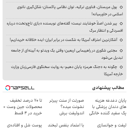
پول عربستان، فناوری ترکیه، توان نظامی پاکستان؛ شکل‌گیری ناتوی
اسلامی در خاورمیانه!
پیر شدن اصلاً خوشایند نیست؛ گفته‌های نویسنده «بازی تاج‌وتخت» درباره
افسردگی و انتظار مرگ
آشکارترین اعتراف آمریکا به شکست در برابر ایران؛ ایده خلاقانه خریداریم!
مجتبی شکوری در راهپیمایی اربعین؛ وقتی یک ویدئو به آیینه‌ای از جامعه
تبدیل می‌شود
چگونه به «جنگ هرمز» پایان دهیم؛ به روایت سخنگوی فارسی‌زبان وزارت
خارجه آمریکا
مطالب پیشنهادی
پایان دغدغه هزینه
صورتت از سنت پیرتر
تا 70 درصد تخفیف
های دندان پزشکی با
نشونت میده؟
محصولات جین وست +
پک سفید کننده خانگی
اندولیفت برش
خرید در 4 قسط
می‌گردونه 🔰
لیفت و جوانسازی
با اعتماد بنفس لبخند
پوست شل و افتاده‌ی