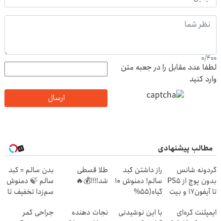
0
/
400
لطفا عدد مقابل را در جعبه متن
وارد کنید
ارسال
مطالب پیشنهادی
گردونه شانس
راز داشتن کبد
طلا قسطی
بدن سالم = کبد
بدون پوچ از PS5
سالم! دمنوش 10
شد!!!!💰🔥
سالم 🍃 دمنوش
تا آیفون17 و بیت
گیاه(55%
سم‌زدا تخفیف تا
کوین 🔥
تخفیف)
امشب
ایمپلنت کره‌ای
با این نوشیدنی
نجات دهنده
جراحی کمر