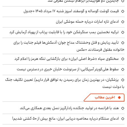
جایگزین ناو هواپیمابر آبراهام لینکلن معرفی شد
قیمت گوشت گوساله و گوسفند امروز شنبه ۱۷ مرداد ۱۴۰۵ +جدول
ادعای تازه امارات درباره حمله موشکی ایران
ترکیه نخستین بمب سنگرشکن خود را با قابلیت پرتاب از پهپاد آزمایش کرد
تأیید ربایش و قتل وحشتناک مداح جوان؛ آدمکش‌ها فیلم جنایت را برای
خانواده مقتول فرستادند +عکس
سخنگوی سپاه «شرط اصلی ایران» برای بازگشایی تنگه هرمز را اعلام کرد
سقوط هلی‌کوپتر آمریکایی؛ از سرنوشت خلبان خبری در دسترس نیست
پزشکیان‌: در بهترین زمان برای رسیدن به توافق قرار داریم/ تعیین تکلیف جنگ
با دولت نیست
آخرین مطالب
هند با فرانسه در تولید جنگنده رادارگریز نسل بعدی همکاری می‌کند
ادعای سنتکام درباره محاصره دریایی ایران: مانع بیش از ۵۰ کشتی شدیم!