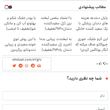
مطالب پیشنهادی
پایان دغدغه هزینه
با اعتماد بنفس لبخند
با پودر جلبک شکم و
های دندان پزشکی با
بزن (ژل سفیدکننده
پهلوتو آب کن و مانکن
پک سفید کننده خانگی
دندان40%تخفیف)
شو(تخفیف تا امشب)
این کرم جلبک، جوری
به لبخندت زیبایی بده!
با این روش توی
چروکاتو صاف میکنه که
(خرید ژل سفیدکننده
خونه،سفیدی و زیبایی
انگار بوتاکس کردی!
دندان با40%تخفیف)
دندوناتو برگردون
(تخفیف ویژه)
(40%off)
۰
۰
شما چه نظری دارید؟