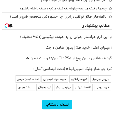
راهی مطمئن برای حفظ ارزش پول در شرایط نوسان
چیدمان کیف مدرسه؛ چگونه یک کیف مرتب و سبک داشته باشیم؟
ناگفته‌های طلاق توافقی در ایران؛ چرا حضور وکیل متخصص ضروری است؟
مطالب پیشنهادی
با این کرم جوانساز، جوانی رو به خودت برگردون(50% تخفیف)
۱ میلیارد اعتبار خرید طلا | بدون ضامن و چک
گردونه شانس بدون پوچ از PS5 تا آیفون17 و بیت کوین 🔥
کرم جوانساز جلبک اسپیرولینا🔥(تحت لیسانس آلمان)
بازرسی جرثقیل
فرم ساز آنلاین
خرید مواد شیمیایی
امداد کرمان موتور
خرید یوسی
اقتصاد ایرانی
بهترین بروکر
ارز دیجیتال
بلیط اتوبوس
نسخه دسکتاپ