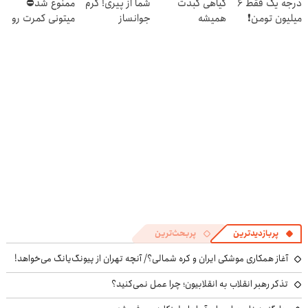
درجه یک فقط 6
گیاهی کبدت
شما از پیری! کرم
ممنوع شد⛔
میلیون تومن❗
همیشه
جوانساز
میتونی کمرت رو
پرقدرته55%تخفیف
جلبک50%تخفیف
در منزل درمان
کنی! 👈🏻
پرسش‌نامه
پربازدیدترین
پربحث‌ترین
آغاز همکاری موشکی ایران و کره شمالی؟/ آنچه تهران از پیونگ‌یانگ می‌خواهد!
تذکر رهبر انقلاب به انقلابیون؛ چرا عمل نمی‌کنید؟