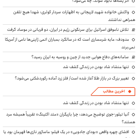
اگر پشه‌ها نابود شوند، چه می‌شود؟
واکنش خانواده شهید لاریجانی به اظهارات سردار کوثری: شهدا هیچ تلفن
همراهی نداشتند
تلاش ناموفق اسرائیل برای سرنگونی رژیم در ایران، دو قربانی در موساد گرفت
مدودف: مایه شرمساری است که در سالگرد بمباران اتمی ژاپنی‌ها نامی از آمریکا
نمی‌برند
سامانه‌های دفاع هوایی جدید از چین و روسیه به ایران رسید؟
تنها منشاء شاد بودن در زندگی کشف شد
تغییر بزرگ در بازار طلا آغاز شده است/ فلز زرد آماده رکوردشکنی می‌شود؟
آخرین مطالب
تنها منشاء شاد بودن در زندگی کشف شد
آنیا تیلور-جوی توضیح می‌دهد: چرا بازیگران «متد اکتینگ» تقریباً همیشه مرد
هستند؟
افشای چهره واقعی «بودای جادویی» در یک فیلم؛ ماساژور نازی‌ها قهرمان بود یا