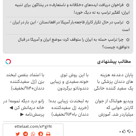
فراخوان دریافت ایده‌های «خلاقانه و نامتعارف» در پنتاگون برای تنبیه
ایران؛ کفگیر ترامپ به ته دیگ خورد!
ترامپ در حال تکرار کارزار فاجعه‌بار آمریکا در افغانستان - این بار در ایران -
است
چرا ترامپ حمله به ایران را متوقف کرد؛ موضع ایران و آمریکا در قبال
«توافق» چیست؟
مطالب پیشنهادی
پایان دغدغه هزینه
با این روش توی
با اعتماد بنفس لبخند
های دندان پزشکی با
خونه،سفیدی و زیبایی
بزن (ژل سفیدکننده
پک سفید کننده خانگی
دندوناتو برگردون
دندان40%تخفیف)
(40%off)
ویدیو هولناک از جوان
به لبخندت زیبایی بده!
زانو درد دیگه تمومه! در
کارتن خوابی که
(خرید ژل سفیدکننده
خانه درمانش کن ◀
میلیاردر شد. آموزش
دندان با40%تخفیف)
پرسش‌نامه ▶
رایگان
۰
۰