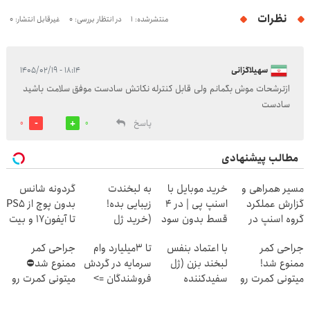
نظرات
منتشرشده: 1
در انتظار بررسی: 0
غیرقابل انتشار: 0
سهیلاگزانی
۱۸:۱۴ - ۱۴۰۵/۰۲/۱۹
ازترشحات موش بگمانم ولی قابل کنترله نکاتش سادست موفق سلامت باشید
سادست
پاسخ
0
0
مطالب پیشنهادی
مسیر همراهی و
خرید موبایل با
به لبخندت
گردونه شانس
گزارش عملکرد
اسنپ پی | در ۴
زیبایی بده!
بدون پوچ از PS5
گروه اسنپ در
قسط بدون سود
(خرید ژل
تا آیفون17 و بیت
۱۴۰۴
و کارمزد!
سفیدکننده
کوین 🔥
جراحی کمر
با اعتماد بنفس
تا 3میلیارد وام
جراحی کمر
دندان
ممنوع شد!
لبخند بزن (ژل
سرمایه در گردش
ممنوع شد⛔
با40%تخفیف)
میتونی کمرت رو
سفیدکننده
فروشندگان =>
میتونی کمرت رو
در منزل درمان
دندان40%تخفیف)
فروشگاهت رو
در منزل درمان
کنی!
ثبت کن
کنی! 👈🏻