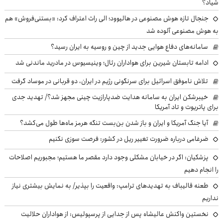
شیاد؟
جنجال تازه هوش مصنوعی در هالیوود؛ الی راث اعتراف کرد: «بستنی‌فروش» هم
به هوش مصنوعی آلوده شد
سامانه‌های دفاع هوایی جدید از چین و روسیه به ایران رسید؟
ادامه تابستان شیرین برای هواداران رئال؛ وینیسیوس در مادرید ماندنی شد
تلاش ناموفق اسرائیل برای سرنگونی رژیم در ایران، دو قربانی در موساد گرفت
خیبرشکن ایران به سامانه هدایت ضدپارازیت چینی مجهز شد؟/ تهدید جدی
برای پاتریوت و تاد آمریکا
آیا جنگ آمریکا و ایران و باز شدن بن‌بست تنگه هرمز ماه‌ها طول می‌کشد؟
ضرغامی درباره ضرورت تغییر ریل در کشور: فرصت سوزی نکنیم
پزشکیان: اگر در خیابان مشکلی وجود دارد مقصر ما هستیم؛ مجبوریم اصلاحات
را انجام دهیم
طعنه قالیباف به تهدیدهای ترامپ: واقعیت را بپذیر/ به نمایش بیشتری نیاز
نداریم
نخستین واکنش عالیشاه پس از جدایی از پرسپولیس: از هواداران حلالیت