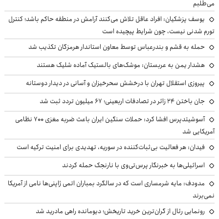
می‌طلبم
یوسف پزشکیان: افراد عاقل تلاش می‌کنند آرامش در منطقه حاکم باشد؛ کنترل
تورم شدنی نیست، چون شرایط پیچیده است
حمله به قشم و بندرعباس توسط معاون استاندار هرمزگان تکذیب شد
هشدار یمن به عربستان: موشک‌های بالستیک آماده شلیک هستند
پیروزی استقلال تهران با درخشش سحرخیزان و آسانی در دیدار دوستانه
جان باختن ۲۴ زائر در تصادفات اربعینی؛ ۶۷ میلیون تردد ثبت شد
آسوشیتدپرس افشا کرد: حملات سنگین ایران باعث ضربه مغزی ۷۰۰ نظامی
آمریکایی شد
فیدان: هر فعالیت بی‌ثبات‌کننده در سوریه، تهدیدی برای امنیت ترکیه است
اسرائیلی‌ها به خبرنگار پرس‌تی‌وی با نارنجک حمله کردند
مدودف: مایه شرمساری است که در سالگرد بمباران اتمی ژاپنی‌ها نامی از آمریکا
نمی‌برند
رونمایی رئال از گران‌ترین خرید تاریخش؛ دیومانده راهی مادرید شد