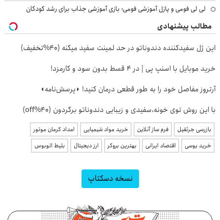
لی لی فومی و پازل آموزشی فومی؛ بازی آموزشی جذاب برای رشد کودکان
مطالب پیشنهادی
این ژل سفیدکننده دندوناتو در حد لمینت سفید میکنه (40%تخفیف)
خرید موبایل با اسنپ پی | در ۴ قسط بدون سود و کارمزد!
آرتروز مفاصل خود را به طور قطعی درمان کنید! ◗پرسش‌نامه◖
با این روش توی خونه،سفیدی و زیبایی دندوناتو برگردون (40%off)
بازرسی جرثقیل
فرم ساز آنلاین
خرید مواد شیمیایی
امداد کرمان موتور
خرید یوسی
اقتصاد ایرانی
بهترین بروکر
ارز دیجیتال
بلیط اتوبوس
نسخه دسکتاپ