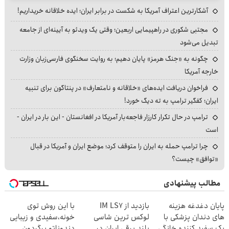
آشکارترین اعتراف آمریکا به شکست در برابر ایران؛ ایده خلاقانه خریداریم!
مجتبی شکوری در راهپیمایی اربعین؛ وقتی یک ویدئو به آیینه‌ای از جامعه
تبدیل می‌شود
چگونه به «جنگ هرمز» پایان دهیم؛ به روایت سخنگوی فارسی‌زبان وزارت
خارجه آمریکا
فراخوان دریافت ایده‌های «خلاقانه و نامتعارف» در پنتاگون برای تنبیه
ایران؛ کفگیر ترامپ به ته دیگ خورد!
ترامپ در حال تکرار کارزار فاجعه‌بار آمریکا در افغانستان - این بار در ایران -
است
چرا ترامپ حمله به ایران را متوقف کرد؛ موضع ایران و آمریکا در قبال
«توافق» چیست؟
مطالب پیشنهادی
پایان دغدغه هزینه
بازدید از IM LS7
با این روش توی
های دندان پزشکی با
لوکس ترین شاسی
خونه،سفیدی و زیبایی
پک سفید کننده خانگی
بلند برقی ایران در
دندوناتو برگردون