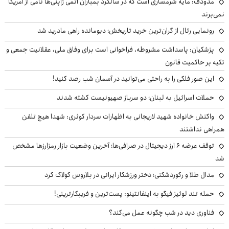
مدودف: مایه شرمساری است که در سالگرد بمباران اتمی ژاپنی‌ها نامی از آمریکا
نمی‌برند
رونمایی رئال از گران‌ترین خرید تاریخش؛ دیومانده راهی مادرید شد
پزشکیان: پاسداشت مشروطه، فراخوانی است برای وفاق ملی، عقلانیت جمعی و
تکیه بر حاکمیت قانون
این صور فلکی را به راحتی می‌توانید در آسمان شب رصد کنید!
حملات اسرائیل به لبنان؛ دو سرباز صهیونیست کشته شدند
واکنش خانواده شهید لاریجانی به اظهارات سردار کوثری: شهدا هیچ تلفن
همراهی نداشتند
توقف عرضه ۶ ارز دیجیتال در صرافی‌ها؛ آخرین وضعیت بازار رمزارزها مشخص
شد
مدال طلا و رکوردشکنی؛ دختر ورزشکار ایرانی در بلاروس کولاک کرد
حمله تند لوئیز فیگو به اینفانتینو: پست‌ترین و فریبکارترینی!
فناوری دید در شب چگونه عمل می‌کند؟