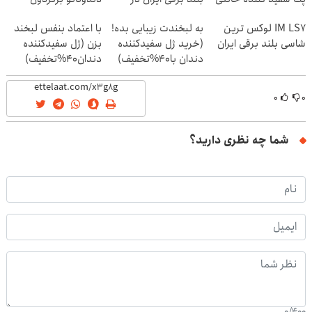
باشگاه انقلاب
(40%off)
IM LS7 لوکس ترین
به لبخندت زیبایی بده!
با اعتماد بنفس لبخند
شاسی بلند برقی ایران
(خرید ژل سفیدکننده
بزن (ژل سفیدکننده
دندان با40%تخفیف)
دندان40%تخفیف)
۰
۰
شما چه نظری دارید؟
0
/
400