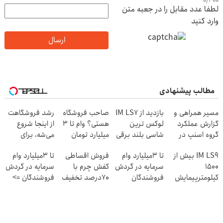
لطفا عدد مقابل را در جعبه متن
وارد کنید
ارسال
مطالب پیشنهادی
مسیر همراهی و
بازدید از IM LS7
صاحب فروشگاه
رشد فروشگاهت
گزارش عملکرد
لوکس ترین
هستی؟ وام تا ۳
از اینجا شروع
گروه اسنپ در
شاسی بلند برقی
میلیارد تومان
می‌شه، برای
۱۴۰۴
ایران در باشگاه
بگیر
درآمد بیشتر،
IM LS9 بیش از
تا 3میلیارد وام
فروش اقساطی
تا 3میلیارد وام
انقلاب
آماده‌ای؟
1500
سرمایه در گردش
کفش چرم با
سرمایه در گردش
کیلومترپیمایش
فروشندگان
70درصد تخفیف
فروشندگان =>
با یکبار شارژ
فروشگاهت رو
ثبت کن