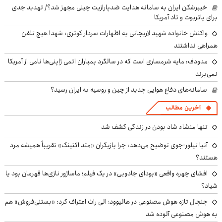
خیبرشکن ایران به سامانه هدایت ضدپارازیت چینی مجهز شد؟/ تهدید جدی
برای پاتریوت و تاد آمریکا
واکنش خانواده شهید لاریجانی به اظهارات سردار کوثری: شهدا هیچ تلفن
همراهی نداشتند
مدودف: مایه شرمساری است که در سالگرد بمباران اتمی ژاپنی‌ها نامی از آمریکا
نمی‌برند
سامانه‌های دفاع هوایی جدید از چین و روسیه به ایران رسید؟
آخرین مطالب
تنها منشاء شاد بودن در زندگی کشف شد
آنیا تیلور-جوی توضیح می‌دهد: چرا بازیگران «متد اکتینگ» تقریباً همیشه مرد
هستند؟
افشای چهره واقعی «بودای جادویی» در یک فیلم؛ ماساژور نازی‌ها قهرمان بود یا
شیاد؟
جنجال تازه هوش مصنوعی در هالیوود؛ الی راث اعتراف کرد: «بستنی‌فروش» هم
به هوش مصنوعی آلوده شد