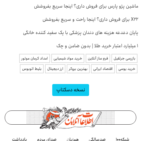
ماشین پژو پارس برای فروش داری؟ اینجا سریع بفروشش
X22 برای فروش داری؟ اینجا راحت و سریع بفروشش
پایان دغدغه هزینه های دندان پزشکی با پک سفید کننده خانگی
۱ میلیارد اعتبار خرید طلا | بدون ضامن و چک
بازرسی جرثقیل
فرم ساز آنلاین
خرید مواد شیمیایی
امداد کرمان موتور
خرید یوسی
اقتصاد ایرانی
بهترین بروکر
ارز دیجیتال
بلیط اتوبوس
نسخه دسکتاپ
شبکه۱۰۰
صدسالگی
هم‌زبان
صدای مردم
یادداشت