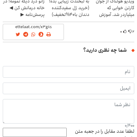
ویدیو هولناک از جوان
به لبخندت زیبایی بده!
زانو درد دیگه تمومه! در
کارتن خوابی که
(خرید ژل سفیدکننده
خانه درمانش کن ◀
میلیاردر شد. آموزش
دندان با40%تخفیف)
پرسش‌نامه ▶
رایگان
۰
۲
شما چه نظری دارید؟
0
/
400
لطفا عدد مقابل را در جعبه متن