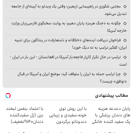
مجتبی شکوری در راهپیمایی اربعین؛ وقتی یک ویدئو به آیینه‌ای از جامعه
تبدیل می‌شود
چگونه به «جنگ هرمز» پایان دهیم؛ به روایت سخنگوی فارسی‌زبان وزارت
خارجه آمریکا
فراخوان دریافت ایده‌های «خلاقانه و نامتعارف» در پنتاگون برای تنبیه
ایران؛ کفگیر ترامپ به ته دیگ خورد!
ترامپ در حال تکرار کارزار فاجعه‌بار آمریکا در افغانستان - این بار در ایران -
است
چرا ترامپ حمله به ایران را متوقف کرد؛ موضع ایران و آمریکا در قبال
«توافق» چیست؟
مطالب پیشنهادی
پایان دغدغه هزینه
با این روش توی
با اعتماد بنفس لبخند
های دندان پزشکی با
خونه،سفیدی و زیبایی
بزن (ژل سفیدکننده
پک سفید کننده خانگی
دندوناتو برگردون
دندان40%تخفیف)
(40%off)