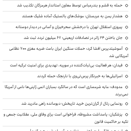
حمله به قشم و بندرعباس توسط معاون استاندار هرمزگان تکذیب شد
هشدار یمن به عربستان: موشک‌های بالستیک آماده شلیک هستند
پیروزی استقلال تهران با درخشش سحرخیزان و آسانی در دیدار دوستانه
جان باختن ۲۴ زائر در تصادفات اربعینی؛ ۶۷ میلیون تردد ثبت شد
آسوشیتدپرس افشا کرد: حملات سنگین ایران باعث ضربه مغزی ۷۰۰ نظامی
آمریکایی شد
فیدان: هر فعالیت بی‌ثبات‌کننده در سوریه، تهدیدی برای امنیت ترکیه است
اسرائیلی‌ها به خبرنگار پرس‌تی‌وی با نارنجک حمله کردند
مدودف: مایه شرمساری است که در سالگرد بمباران اتمی ژاپنی‌ها نامی از آمریکا
نمی‌برند
رونمایی رئال از گران‌ترین خرید تاریخش؛ دیومانده راهی مادرید شد
پزشکیان: پاسداشت مشروطه، فراخوانی است برای وفاق ملی، عقلانیت جمعی و
تکیه بر حاکمیت قانون
این صور فلکی را به راحتی می‌توانید در آسمان شب رصد کنید!