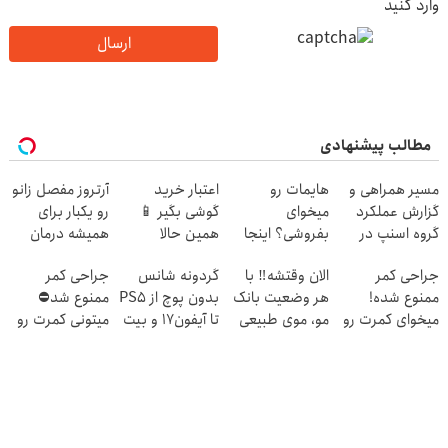
وارد کنید
ارسال
مطالب پیشنهادی
مسیر همراهی و
هایمات رو
اعتبار خرید
آرتروز مفصل زانو
گزارش عملکرد
میخوای
گوشی بگیر 📱
رو یکبار برای
گروه اسنپ در
بفروشی؟ اینجا
همین حالا
همیشه درمان
۱۴۰۴
راحت و در
درخواست اعتبار
کن!
جراحی کمر
الان وقتشه‼️ با
گردونه شانس
جراحی کمر
کوتاه‌ترین زمان
بده 🎯
◗پرسش‌نامه◖
ممنوع شده!
هر وضعیت بانک
بدون پوچ از PS5
ممنوع شد⛔
ممکن بفروشش
میخوای کمرت رو
مو، موی طبیعی
تا آیفون17 و بیت
میتونی کمرت رو
در منزل درمان
بکار!
کوین 🔥
در منزل درمان
کنی؟
کنی! 👈🏻
((پرسش‌نامه))
پرسش‌نامه