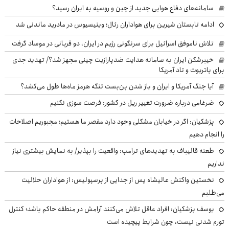
سامانه‌های دفاع هوایی جدید از چین و روسیه به ایران رسید؟
ادامه تابستان شیرین برای هواداران رئال؛ وینیسیوس در مادرید ماندنی شد
تلاش ناموفق اسرائیل برای سرنگونی رژیم در ایران، دو قربانی در موساد گرفت
خیبرشکن ایران به سامانه هدایت ضدپارازیت چینی مجهز شد؟/ تهدید جدی
برای پاتریوت و تاد آمریکا
آیا جنگ آمریکا و ایران و باز شدن بن‌بست تنگه هرمز ماه‌ها طول می‌کشد؟
ضرغامی درباره ضرورت تغییر ریل در کشور: فرصت سوزی نکنیم
پزشکیان: اگر در خیابان مشکلی وجود دارد مقصر ما هستیم؛ مجبوریم اصلاحات
را انجام دهیم
طعنه قالیباف به تهدیدهای ترامپ: واقعیت را بپذیر/ به نمایش بیشتری نیاز
نداریم
نخستین واکنش عالیشاه پس از جدایی از پرسپولیس: از هواداران حلالیت
می‌طلبم
یوسف پزشکیان: افراد عاقل تلاش می‌کنند آرامش در منطقه حاکم باشد؛ کنترل
تورم شدنی نیست، چون شرایط پیچیده است