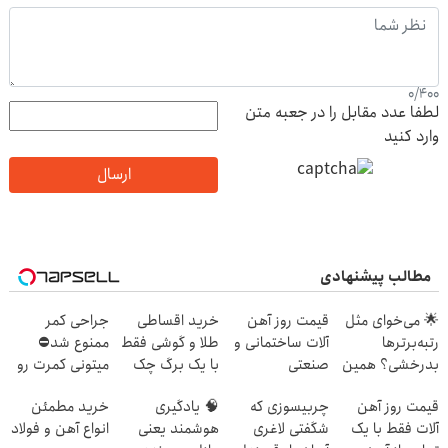
0
/
400
لطفا عدد مقابل را در جعبه متن
وارد کنید
ارسال
مطالب پیشنهادی
🌟 می‌خوای مثل
قیمت روز آهن
خرید اقساطی
جراحی کمر
رتبه‌برترها
آلات ساختمانی و
طلا و گوشی فقط
ممنوع شد⛔
بدرخشی؟ همین
صنعتی
با یک برگ چک
میتونی کمرت رو
الان دوره الماس
صیادی
در منزل درمان
قیمت روز آهن
چربیسوزی که
🧠 یادگیری
خرید مطمئن
ماز رو شروع ک
کنی! 👈🏻
آلات فقط با یک
شگفتی لاغری
هوشمند یعنی
انواع آهن و فولاد
پرسش‌نامه