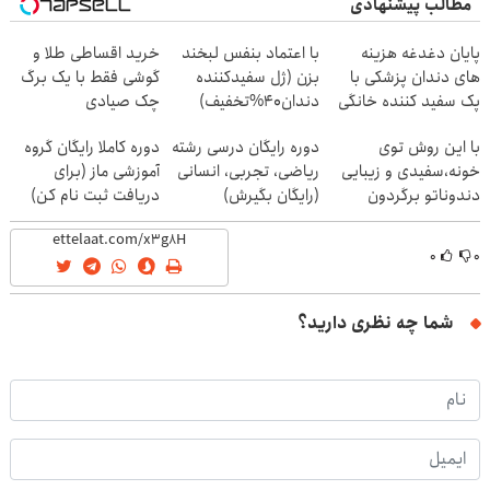
مطالب پیشنهادی
پایان دغدغه هزینه
با اعتماد بنفس لبخند
خرید اقساطی طلا و
های دندان پزشکی با
بزن (ژل سفیدکننده
گوشی فقط با یک برگ
پک سفید کننده خانگی
دندان40%تخفیف)
چک صیادی
با این روش توی
دوره رایگان درسی رشته
دوره کاملا رایگان گروه
خونه،سفیدی و زیبایی
ریاضی، تجربی، انسانی
آموزشی ماز (برای
دندوناتو برگردون
(رایگان بگیرش)
دریافت ثبت نام کن)
(40%off)
۰
۰
شما چه نظری دارید؟