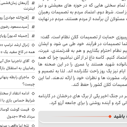
[ارمغان زمان‌فشمی] 
تمام سختی هایی که در حوزه های معیشتی و نیز
اینترنت
ست. شرط دوم، اعتماد مردم به تصمیمات رهبران
[فتح‌الله جوادی] روز
مسئولان آن برآمده از مردم هستند، مردم در نهایت
[سیدمسعود رضوی] 
[جمیله کدیور] رؤیای
 پیروزی حمایت از تصمیمات کلان نظام است، گفت:
تما تصمیمات در فرآیند خود طی می شود و ایشان
ژنرال ارشد ترامپ «دن
یم نظام احترام بگذاریم و هم به قدرتمندی، غیرت،
همه در کاخ سفید یک «پ
ماد کنیم. کاسه داغ تر از آش نباشیم؛ چرا که همه
آقای تاجرنیا حال آب
نواده شهید هستند یا عمری را در این صحنه ها
رضاییان به استقلال بازگر
ایام نیز یک روز راحت نگذرانده اند. لذا به تصمیم و
ماجرای رابطه پنهانی
راد، مشورت ها و نظرات خود را ارائه ندهند. اما این
یمات کلان کشور را حفظ کند.
چیست؟
ادامه انتقاد از سخنا
ر در جنگ اخیر یکی از برگ های درخشان در کارنامه
شرایط حساس بازی با ا
ی کرد و آینده روشنی را برای جامعه آرزو کرد.
 باشید
مرداد ۱۴۰۵ +جدول
تلخ اما واقعی؛ سرنو