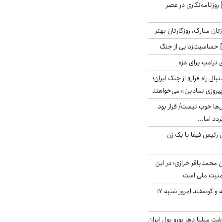
روزنامه‌نگاری در عصر
تان مبارک، روزگارتان بهتر
حساسیت‌زدایی از جنگ
 ترامپ برای غزه
بال راه فرار» از جنگ ایران؛
یروزی نمادین» می‌خواهند
ی‌ها خوب نیست/ قرار بود
دد اما...
 رئیس فیفا با یک زن
ن محمدباقر خرازی؛ در این
منیت ملی است
قیمت گوشت گوساله و گوسفند امروز شنبه ۱۷
شت میلیاردها یورو پول ایران