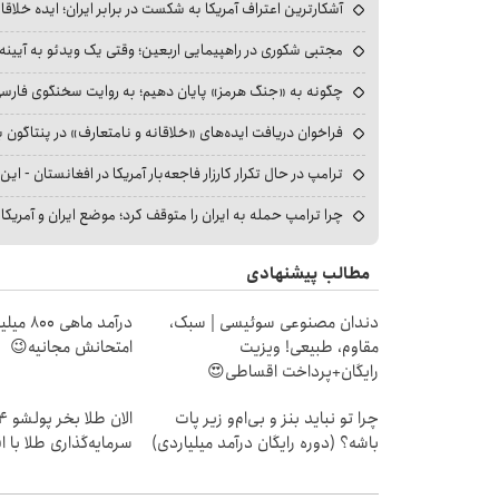
آشکارترین اعتراف آمریکا به شکست در برابر ایران؛ ایده خلاقا
مجتبی شکوری در راهپیمایی اربعین؛ وقتی یک ویدئو به آیینه‌
چگونه به «جنگ هرمز» پایان دهیم؛ به روایت سخنگوی فارسی‌ز
فراخوان دریافت ایده‌های «خلاقانه و نامتعارف» در پنتاگون بر
ترامپ در حال تکرار کارزار فاجعه‌بار آمریکا در افغانستان - این 
چرا ترامپ حمله به ایران را متوقف کرد؛ موضع ایران و آمریک
مطالب پیشنهادی
دندان مصنوعی سوئیسی | سبک،
درآمد ما
مقاوم، طبیعی! ویزیت
امتحانش مجانیه😉
رایگان+پرداخت اقساطی😍
چرا تو نباید بنز و بی‌ام‌و زیر پات
باشه؟ (دوره رایگان درآمد میلیاردی)
سرمایه‌گذاری طلا با 