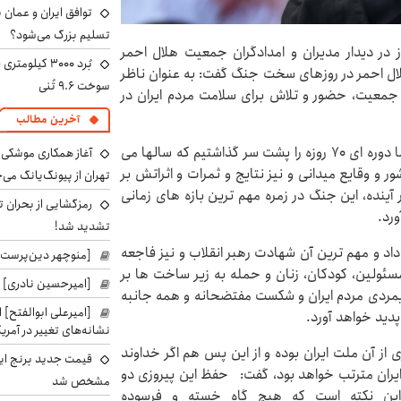
توافق ایران و عمان ب
تسلیم بزرگ می‌شود؟
ر دیدار مدیران و امدادگران جمعیت هلال احمر
ل احمر در روزهای سخت جنگ گفت: به عنوان ناظر
سوخت ۹.۶ تُنی
 جمعیت، حضور و تلاش برای سلامت مردم ایران در
آخرین مطالب
وی سپس با اشاره به زوایای مختلف جنگ اخیر، افزود: ما دوره ای ۷۰ روزه را پشت سر گذاشتیم که سالها می
آغاز همکاری موشکی ا
 و وقایع میدانی و نیز نتایج و ثمرات و اثراتش بر
تهران از پیونگ‌یانگ می‌
ینده، این جنگ در زمره مهم ترین بازه های زمانی
رمزگشایی از بحران ت
ورد.
تشدید شد!
داد و مهم ترین آن شهادت رهبر انقلاب و نیز فاجعه
[منوچهر دین‌پرست]
سئولین، کودکان، زنان و حمله به زیر ساخت ها بر
[امیرحسین نادری] 
پایمردی مردم ایران و شکست مفتضحانه و همه جانبه
[امیرعلی ابوالفتح] 
دید خواهد آورد.
نشانه‌های تغییر در آمریک
زی از آن ملت ایران بوده و از این پس هم اگر خداوند
قیمت جدید برنج ایر
ایران مترتب خواهد بود، گفت: حفظ این پیروزی دو
مشخص شد
 این نکته است که هیچ گاه خسته و فرسوده