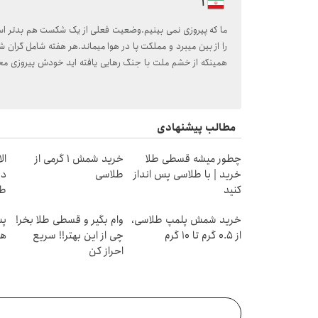
1
ما که پیروزی نمی بینیم.وضعیت فعلی از یک شکست هم بدتر ا
را از بین میبرد و مملکت پا در هوا میماند.هر هفته شامل گرا
همینکه از خشم ملت با جنگ رهایی یافته اید خودش پیروزی م
مطالب پیشنهادی
چطور میشه قسطی طلا
خرید شمش 1 گرمی از
خرید | با طلاسی پس انداز
طلاسی
دی
کنید
طل
خرید شمش پلمپ طلاسی،
وام بگیر و قسطی طلا بخر!
از ۰.۵ گرم تا ۱۰ گرم
چی از این بهتر!! سریع
هز
احراز کن