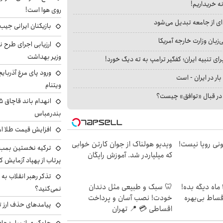
نه خریداریم!
روی هوا است!
ای از جامعه تبدیل می‌شود
بازیکنان ایرانی جیب ا
بان وزارت خارجه آمریکا
ارزیابی اجرای طرح ن
وزیر بهداشت
ای تنبیه ایران؛ کفگیر ترامپ به ته دیگ خورد!
ورود پای مرغ آذربای
بار در ایران - است
ویتنام
ا در قبال «توافق» چیست؟
بندرعباس
افزایش قیمت طلا امروز شنبه 
هی 800 میلیونی رویا نیست!
ویدیو هولناک از جوان کارتن خوابی
ترکیه نخستین بمب س
که میلیاردر شد. آموزش رایگان
پرتاب از پهپاد آزمایش ک
تذکر رهبر انقلاب به 
الان طلا بخر پولشو 4 ماه دیگه بده!
🦷 سبک و طبیعی مثل دندان
نمی‌کنید؟
اقساط بی‌بهره
خودت! نصب آسان و پرداخت
پیامدهای حذف ارز تر
اقساطی 💳 📍 تهران