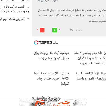
۱۸:۴۰ - ۱۴۰۵/۰۲/۱۹
کسب درآمد دلاری از 
ست زیرا نه جنگ و نه صلح فرصت تصمیم گیری اقتصادی
مهارت زبان خود درآمد د
ن شدن اجناس هستیم .البته برای شما که کاخ نشین هستید
آموزش نکات مهم قبل 
حسوب میشود.
پاسخ
0
0
الان طلا بخر پولشو 4 ماه
توصیه آیت‌الله بهجت برای
گه بده! سرمایه‌گذاری
باطل کردن چشم زخم
ا با اقساط بی‌بهره
پس‌انداز طلا فقط با ۱۰۰
هر کی طلا داره، غم نداره!
ارتومان (امن و راحت)
😊💎 (خرید طلا با چند
کلیک)