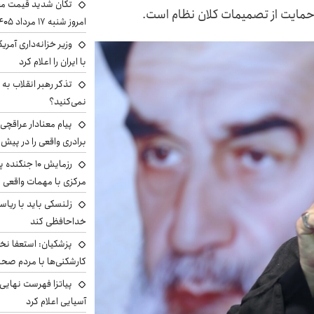
تکان شدید قیمت محص
مایت از تصمیمات کلان نظام است.
امروز شنبه ۱۷ مرداد ۱۴۰۵
وزیر خزانه‌داری آمری
با ایران را اعلام کرد
تذکر رهبر انقلاب به 
نمی‌کنید؟
پیام معنادار عراقچی:
برادری واقعی را در پیش 
رزمایش ۱۰ جن
مرکزی با مهمات واقعی
زلنسکی باید با ریا
خداحافظی کند
پزشکیان: استعفا نخوا
کارشکنی‌ها با مردم صح
پیاتزا فهرست نهایی 
آسیایی اعلام کرد