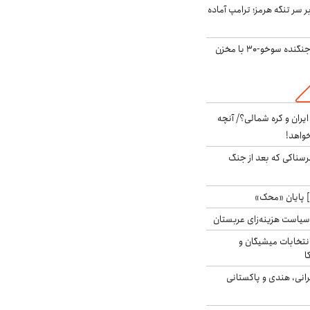
ر سر تنگه هرمز؛ ترامپ آماده
بُرد ۳۰۰۰ کیلومتری جنگنده سوخو-۳۰ با مخزن
یران و کره شمالی؟/ آنچه
خواهد!
رسناکی که بعد از جنگ
 پایان «محک»
سیاست هزینه‌زای عربستان
انتخابات میشیگان و
ا
انی، هندی و پاکستانی