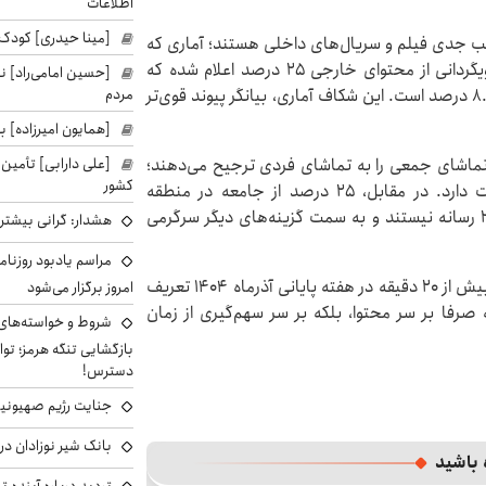
اطلاعات
[مینا حیدری] کودک‌
 درصد از ایرانیان بالای ۱۵ سال مخاطب جدی فیلم و سریال‌های داخلی هستند؛ آماری که
برتری تولیدات بومی را تثبیت می‌کند. در مقابل، نرخ رویگردانی از محتوای خارجی ۲۵ درصد اعلام شده که
[حسین امامی‌راد] ن
مردم
تقریبا سه برابر نرخ ریزش مخاطب از محتوای داخلی با ۸.۵ درصد است. این شکاف آماری، بیانگر پیوند قوی‌تر
[همایون امیرزاده] بر
[علی دارابی] تأمین
نمایش خانگی، تماشای جمعی را به تماشای فردی ترجیح می‌دهند؛
کشور
شاخصی که از خانواده‌محور شدن این پلتفرم‌ها حکایت دارد. در مقابل، ۲۵ درصد از جامعه در منطقه
خاکستری قرار دارند؛ افرادی که مخاطب هیچ‌یک از این ۲ رسانه نیستند و به سمت گزینه‌های دیگر سرگرمی
هشدار: گرانی بیشتر 
مراسم یادبود روزنام
در نهایت، معیار این سنجش نیز بر مبنای مصرف روزانه بیش از ۲۰ دقیقه در هفته پایانی آذرماه ۱۴۰۴ تعریف
امروز برگزار می‌شود
صرفا بر سر محتوا، بلکه بر سر سهم‌گیری از زمان
شروط و خواسته‌های 
بازگشایی تنگه هرمز؛ تواف
دسترس!
جنایت رژیم صهیونیست
بانک شیر نوزادان در
 باشید