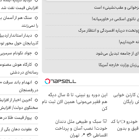
تردید درباره آینده 
جزخوانی و عقب‌نشینی» است
افزایش قیمت نفت شد
سنگ هم از آسمان ببار
 ناتوی اسلامی در خاورمیانه!
را نمی‌زنند
‌وتخت» درباره افسردگی و انتظار مرگ
دیدار استاندار اردبی
نه خریداریم!
آذربایجان حول محور تو
جواد نکونام سرمربی 
ای از جامعه تبدیل می‌شود
کارگاه هوش مصنوعی و
بان وزارت خارجه آمریکا
رسانه‌ای در دشتی
در رفسنجان
ن کارتن خوابی
این دوره رو نبینی، تا 5 سال دیگه
آخرین اخبار از افزای
ش رایگان
هم فقیر می‌مونی! همین الان ثبت نام
سخنگوی دولت/ افزایش 
کن
پرواز قیمت طلا در 
 خودرو 👈با کد
🦷 سبک و طبیعی مثل دندان
قیق و بدون
خودت! نصب آسان و پرداخت
عفونت دهان یکی از ع
اقساطی 💳 📍 تهران