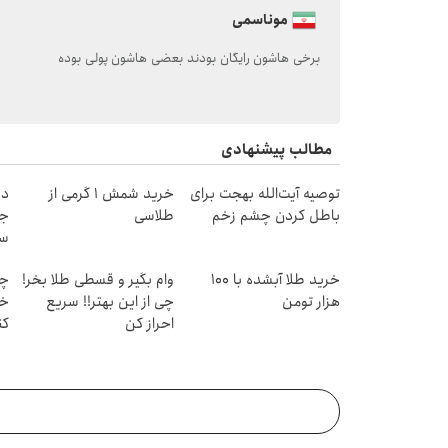
موناسمی
برخی هاشون رایگان بودند بعضی هاشون پولی بوده
مطالب پیشنهادی
توصیه آیت‌الله بهجت برای
خرید شمش 1 گرمی از
دن
باطل کردن چشم زخم
طلاسی
جد
سب
ق
خرید طلا آبشده با 100
وام بگیر و قسطی طلا بخر!
چط
هزار تومن
چی از این بهتر!! سریع
خر
احراز کن
کن