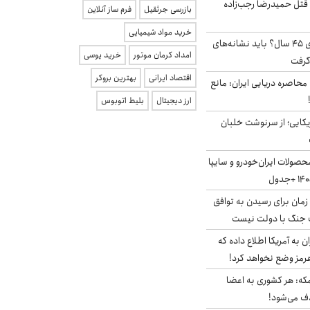
 قتل حمیدرضا رجب‌زاده
بازرسی جرثقیل
فرم ساز آنلاین
خرید مواد شیمیایی
۱۸ میلیون مجرد بالای ۴۵ سال؟ باید نشانه‌های
امداد کرمان موتور
خرید یوسی
گرفت
اقتصاد ایرانی
بهترین بروکر
 محاصره دریایی ایران: مانع
ارز دیجیتال
بلیط اتوبوس
یکایی؛ از سرنوشت خلبان
صولات ایران‌خودرو و سایپا
 زمان برای رسیدن به توافق
یف جنگ با دولت نیست
به آمریکا اطلاع داده که
رمز وضع نخواهد کرد!
مکه: هر کشوری به اعضا
ف می‌شود!