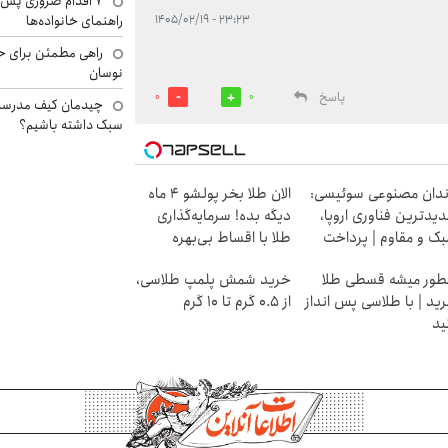
۷ اقدام ضروری پس 
راهنمای خانواده‌ها
۲۳:۲۳ - ۱۴۰۵/۰۲/۱۹
راهی مطمئن برای ح
نوسان
پاسخ
0
0
چیدمان کیف مدرسه؛
سبک داشته باشیم؟
دان مصنوعی سوئیسی:
الان طلا بخر پولشو 4 ماه
یدترین فناوری اروپا،
دیگه بده! سرمایه‌گذاری
ک و مقاوم | پرداخت
طلا با اقساط بی‌بهره
سطی
ور میشه قسطی طلا
خرید شمش پلمپ طلاسی،
ید | با طلاسی پس انداز
از ۰.۵ گرم تا ۱۰ گرم
ید