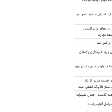
تنگه هرمز دوباره سوخت
د، آسیایی‌ها قید سفر اروپا
ل با معاون وزیر اقتصاد
سعه تجارت
تراکتور شد
یژه خبرنگاران و فعالان
انهدام باند سرقت ۱۸۰ میلیاردی سیم و کابل برق
ش قیمت بنزین از زبان
مبلغ کالابرگ قطعی است
هفته گذشته +جدول تغییرات
وامل آلزایمر است!