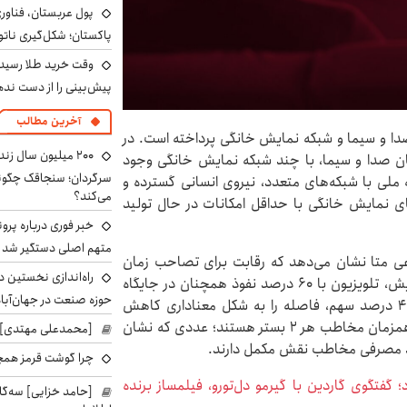
پول عربستان، فناوری
پاکستان؛ شکل‌گیری ناتو
وقت خرید طلا رسیده
پیش‌بینی را از دست نده
آخرین مطالب
دا و سیما و شبکه‌ نمایش خانگی پرداخته است. در
۲۰۰ میلیون سال ز
مان صدا و سیما، با چند شبکه نمایش خانگی وجود
نه ملی با شبکه‌های متعدد، نیروی انسانی گسترده و
می‌کند؟
ای نمایش خانگی با حداقل امکانات در حال تولید
خبر فوری درباره پرو
متهم اصلی دستگیر شد
عی متا نشان می‌دهد که رقابت برای تصاحب زمان
راه‌اندازی نخستین 
مخاطب به مرحله حساسی رسیده است. طبق این پیمایش، تلویزیون با ۶۰ درصد نفوذ همچنان در جایگاه
حوزه صنعت در جهان‌آباد
نخست قرار دارد، اما شبکه‌های نمایش خانگی نیز با ۴۵ درصد سهم، فاصله را به شکل معناداری کاهش
داده‌اند. نکته مهم‌تر اینکه ۳۰ درصد از جامعه به‌صورت همزمان مخاطب هر ۲ بستر هستند؛ عددی که نشان
[محمدعلی مهتدی] با
چرا گوشت قرمز همچ
 گفتگوی گاردین با گیرمو دل‌تورو، فیلمساز برنده
[حامد خزایی] سه‌گا