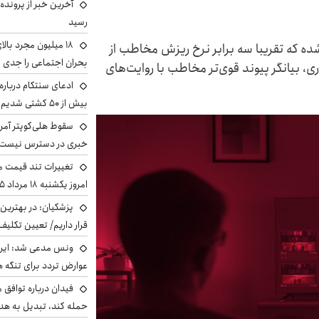
آخرین خبر از پرونده
رسید
وای خارجی ۲۵ درصد اعلام شده که تقریبا سه برابر نرخ ریزش مخاطب از
بحران اجتماعی را جدی 
ن شکاف آماری، بیانگر پیوند قوی‌تر مخاطب با روایت‌های
ادعای سنتکام درباره
بیش از ۵۰ کشتی شدیم!
سقوط هلی‌کوپتر آمر
خبری در دسترس نیست
تغییرات تند قیمت مح
امروز یکشنبه ۱۸ مرداد ۱۴۰۵ +جدول
پزشکیان‌: در بهترین
قرار داریم/ تعیین تکل
ونس مدعی شد: ایران 
عوارض تردد برای تنگه ه
فیدان درباره توافق 
حمله کند، تبدیل به هد