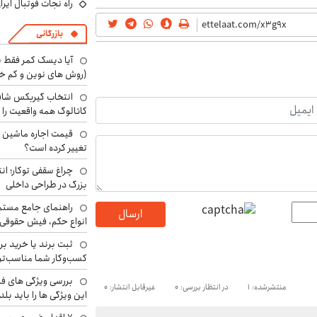
راه نجات فوتبال ایر
بازرگانی
آیا دیسک کمر فقط ب
(روش های نوین و کم خ
انتخاب گیربکس شاف
کاتالوگ همه واقعیت را 
تغییر کرده است؟
چراغ سقفی توکار؛ ان
بزرگ در طراحی داخلی
راهنمای جامع مستم
ارسال
انواع حکم، فیش حقوقی 
ثبت برند یا خرید برن
کسب‌وکار شما مناسب‌ت
بررسی ویژگی های فن
منتشرشده: 1
در انتظار بررسی: 0
غیرقابل انتشار: 0
این ویژگی ها را باید بلد