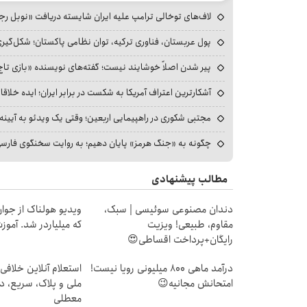
لاف‌های توخالی ترامپ علیه ایران شایسته دریافت «نوبل ر
پول عربستان، فناوری ترکیه، توان نظامی پاکستان؛ شکل‌گیری
پیر شدن اصلاً خوشایند نیست؛ گفته‌های نویسنده «بازی تاج
آشکارترین اعتراف آمریکا به شکست در برابر ایران؛ ایده خلاقا
مجتبی شکوری در راهپیمایی اربعین؛ وقتی یک ویدئو به آیینه‌
چگونه به «جنگ هرمز» پایان دهیم؛ به روایت سخنگوی فارسی‌ز
مطالب پیشنهادی
دندان مصنوعی سوئیسی | سبک،
ویدیو هولناک از جوا
مقاوم، طبیعی! ویزیت
که میلیاردر شد. آموز
رایگان+پرداخت اقساطی😍
درآمد ماهی 800 میلیونی رویا نیست!
استعلام آنلاین خلافی
امتحانش مجانیه😉
ملی و پلاک، سریع، د
معطلی