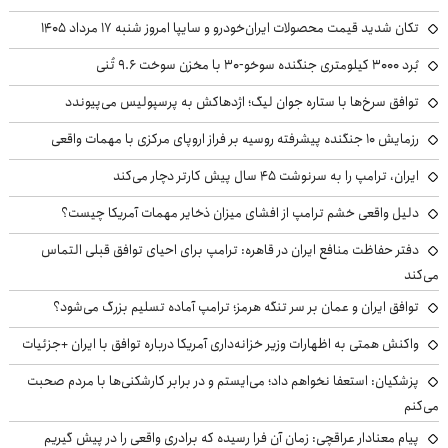
تکان شدید قیمت محصولات ایران‌خودرو و سایپا امروز شنبه ۱۷ مرداد ۱۴۰۵
بُرد ۳۰۰۰ کیلومتری جنگنده سوخو-۳۰ با مخزن سوخت ۹.۶ تُنی
توافق سرخ‌ها با ستاره جوان لیگ؛ اژدهاکش به پرسپولیس می‌پیوندد
رزمایش ۱۰ جنگنده پیشرفته روسیه بر فراز اروپای مرکزی با مهمات واقعی
ایران، ترامپ را به سرنوشت ۴۵ سال پیش کارتر دچار می‌کند
دلیل واقعی خشم ترامپ از افشای میزان ذخایر مهمات آمریکا چیست؟
دفتر حفاظت منافع ایران در قاهره: ترامپ برای احیای توافق قبلی التماس
می‌کند
توافق ایران و عمان بر سر تنگه هرمز؛ ترامپ آماده تسلیم بزرگ می‌شود؟
واکنش همتی به اظهارات وزیر خزانه‌داری آمریکا درباره توافق با ایران +جزئیات
پزشکیان: استعفا نخواهم داد؛ می‌ایستم و در برابر کارشکنی‌ها با مردم صحبت
می‌کنم
پیام معنادار عراقچی: زمان آن فرا رسیده که برادری واقعی را در پیش گیریم