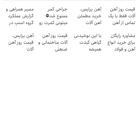
قیمت روز آهن
آهن پرایس،
جراحی کمر
مسیر همراهی و
آلات فقط با یک
خرید مطمئن
ممنوع شد⛔
گزارش عملکرد
تماس از آهن
آهن آلات
میتونی کمرت رو
گروه اسنپ در
پرایس
در منزل درمان
۱۴۰۴
مشاوره رایگان
با این نوشیدنی
قیمت روز آهن
آهن پرایس،
کنی! 👈🏻
برای خرید انواع
گیاهی کبدت
آلات ساختمانی و
قیمت روز آهن
پرسش‌نامه
آهن و فولاد
همیشه
صنعتی
آلات
پرقدرته55%تخفیف