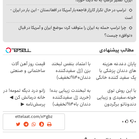
ترامپ در حال تکرار کارزار فاجعه‌بار آمریکا در افغانستان - این بار در ایران -
است
چرا ترامپ حمله به ایران را متوقف کرد؛ موضع ایران و آمریکا در قبال
«توافق» چیست؟
مطالب پیشنهادی
پایان دغدغه هزینه
با اعتماد بنفس لبخند
قیمت روز آهن آلات
های دندان پزشکی با
بزن (ژل سفیدکننده
ساختمانی و صنعتی
پک سفید کننده خانگی
دندان40%تخفیف)
با این روش توی
به لبخندت زیبایی بده!
زانو درد دیگه تمومه! در
خونه،سفیدی و زیبایی
(خرید ژل سفیدکننده
خانه درمانش کن ◀
دندوناتو برگردون
دندان با40%تخفیف)
پرسش‌نامه ▶
(40%off)
۰
۰