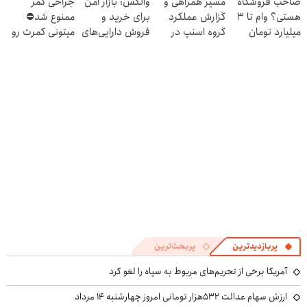
صاحب فروشگاه
مسیر همراهی و
والکس: بازار امن
جراحی کمر
نام کن )
هستی؟ وام تا ۳
گزارش عملکرد
برای خرید و
ممنوع شد⛔
میلیارد تومان
گروه اسنپ در
فروش دارایی‌های
میتونی کمرت رو
بگیر
۱۴۰۴
دیجیتال
در منزل درمان
کنی! 👈🏻
پرسش‌نامه
پربازدیدترین
پربحث‌ترین
آمریکا برخی از تحریم‌های مربوط به سپاه را لغو کرد
ارزش سهام عدالت ۵۳۲هزار تومانی امروز چهارشنبه ۱۴ مرداد