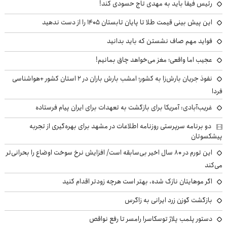
رئیس فیفا باید به مهدی تاج حسودی کند!
این پیش بینی قیمت طلا تا پایان تابستان ۱۴۰۵ را از دست ندهید
فواید مهم صاف نشستن که باید بدانید
عجیب اما واقعی؛ مغز می‌خواهد چاق بمانیم!
نفوذ جریان بارش‌زا به کشور؛ امشب بارش باران در ۲ استان کشور +هواشناسی
فردا
غریب‌آبادی: آمریکا برای بازگشت به تعهدات برای ایران پیام فرستاده
دو برنامه سرپرستی روزنامه اطلاعات در مشهد برای بهره‌گیری از تجربه
پیشکسوتان
این تورم در ۸۰ سال اخیر بی‌سابقه است/ افزایش نرخ سوخت اوضاع را بحرانی‌تر
می‌کند
اگر موهایتان نازک شده، بهتر است هرچه زودتر اقدام کنید
بازگشت گوزن زرد ایرانی به زاگرس
دستور پلمب پلاژ توسکاسرا رامسر تا رفع نواقص