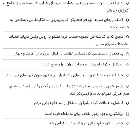
ادای احترام سن سباستین به پدرخوانده سینمای جنایی فرانسه؛ مروری جامع بر
آثار ژوزه جووانی
کشف رازهای سر به مهر فرا آنجلیکو؛ قدیمی‌ترین شاهکار نقاش رنسانس به
خانه بازگشت
مردی که با گذشته‌اش تسویه‌حساب کرد؛ گفتگو با اروین ولش درباره اعتیاد،
انضباط و دنیای مدرن
پیامدهای دیپلماسی کودکستانی ترامپ در قبال ایران برای آمریکا و جهان
اسرائیل چگونه امارات - همسایه ایران - را مسلح کرد
جزئیات عملیات فرامرزی نیروهای ویژه ایران برای ترور سران گروه‌های تروریستی
رئیس‌جمهور: نمی‌توانم حوادث دی‌ماه را فراموش کنم/ وقتی با مردم باشیم،
هیچ قدرتی نمی‌تواند ما را زمین‌گیر کند
کاناوارو: حماقت کردم بازیکن استقلال را به جام‌جهانی بردم
پزشکیان: وجود رهبر انقلاب برای ما نقطه قوت است
حضور ستاره جام‌جهانی در رئال مادرید قطعی شد