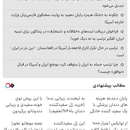
تبدیل می‌شود
چگونه به «جنگ هرمز» پایان دهیم؛ به روایت سخنگوی فارسی‌زبان وزارت
خارجه آمریکا
فراخوان دریافت ایده‌های «خلاقانه و نامتعارف» در پنتاگون برای تنبیه
ایران؛ کفگیر ترامپ به ته دیگ خورد!
ترامپ در حال تکرار کارزار فاجعه‌بار آمریکا در افغانستان - این بار در ایران -
است
چرا ترامپ حمله به ایران را متوقف کرد؛ موضع ایران و آمریکا در قبال
«توافق» چیست؟
مطالب پیشنهادی
پایان دغدغه هزینه
به لبخندت زیبایی بده!
با این روش توی
های دندان پزشکی با
(خرید ژل سفیدکننده
خونه،سفیدی و زیبایی
پک سفید کننده خانگی
دندان با40%تخفیف)
دندوناتو برگردون
(40%off)
از توایکس اعتبار ۱۰۰۰
این ژل سفیدکننده
غصه موهاتو نخور!
تتری بگیر | فقط کافیه
دندوناتو در حد لمینت
اینجا با تراکم بالا مو بکار