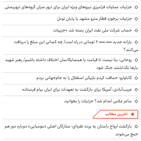
جزئیات عملیات فرامرزی نیروهای ویژه ایران برای ترور سران گروه‌های تروریستی
جزئیات برخورد قطار مترو مشهد با پایان تونل
حساب‌ شرکت ملی نفت ایران بسته شد +جزییات
یارانه جدید ۶.۰۰۰.۰۰۰ تومانی در راه است/ چه کسانی این مبلغ را دریافت
می‌کنند؟
روحانی: بنا نیست تا قیامت با همسایگانمان اختلاف داشته باشیم/ رهبر شهید
بارها نگذاشتند جنگ شود
کاناوارو: حماقت کردم بازیکن استقلال را به جام‌جهانی بردم
غریب‌آبادی: آمریکا برای بازگشت به تعهدات برای ایران پیام فرستاده
ساغر غلامی اعدام شد؟ جزئیات را بخوانید
آخرین مطالب
بازگشت ارواح باستان به پرده نقره‌ای؛ ستارگان اصلی «مومیایی» دوباره دور هم
جمع می‌شوند