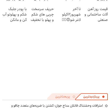
چربیسوزی را
ویژه)
با تخفیف ویژه🔥
نیست!(تخفیف
قیمت روز آهن
تا آخر
حریف سرسخت
با پودر جلبک
3برابر می کند
جام جهانی)
آلات ساختمانی و
شهریور12کیلو
چربی های شکم
شکم و پهلوتو آب
صنعتی
لاغر شو😍👌🏻
و پهلو با تخفیف
کن و مانکن
ویژه ی جام
شو(تخفیف تا
جهانی
امشب)
پربازدیدترین
پربحث‌ترین
اعترافات وحشتناک قاتلان مداح جوان؛ کشتن با ضربه‌های متعدد چاقو و