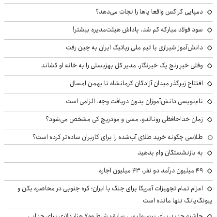
دمپایی کراکس واقعا پاها را نجات می‌دهد؟
سود فولاد مبارکه کم شد، پاداش هیئت‌مدیره بیشتر!
دانش‌آموز شیرازی با تیم ملی رباتیک ایران به چین رفت
وقتی خبرِ رنج یک خبرنگار، مدیر کل بهزیستی را به خانه او کشاند
افتتاح زیرگذر میدان آزادگان کرمانشاه تا بهمن امسال
نام‌نویسی دانش‌آموزان بدون دریافت وجه، الزامی است
زمان خداحافظی رونالدو، مسی و مودریچ کی مشخص می‌شود؟
طلاسی چگونه خرید طلای آب‌شده را برای کاربران ساده‌تر کرده است؟
به بازنشستگان وام بدهید
49 میلیون درآمد دو نفر، 43 میلیون اجاره
اعزام تمام تجهیزات آمریکا برای جنگ با ایران؛ کره جنوبی در محاصره پکن و
پیونگ‌یانگ تنها مانده است
حاشیه جدید برای پرسپولیسی سابق؛ شرط ۷۰۰ هزار دلاری برای جدایی