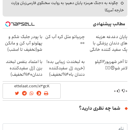
چگونه به «جنگ هرمز» پایان دهیم؛ به روایت سخنگوی فارسی‌زبان وزارت
خارجه آمریکا
مطالب پیشنهادی
پایان دغدغه هزینه
چربیاتو مثل کره آب کن
با پودر جلبک شکم و
های دندان پزشکی با
👀
پهلوتو آب کن و مانکن
پک سفید کننده خانگی
شو(تخفیف تا امشب)
تا آخر شهریور12کیلو
به لبخندت زیبایی بده!
با اعتماد بنفس لبخند
لاغر شو😍👌🏻
(خرید ژل سفیدکننده
بزن (ژل سفیدکننده
دندان با40%تخفیف)
دندان40%تخفیف)
۰
۰
شما چه نظری دارید؟