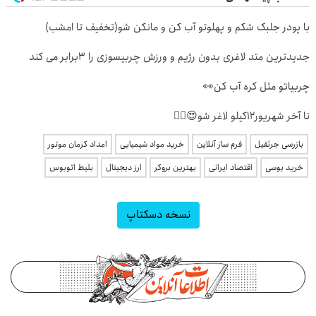
با پودر جلبک شکم و پهلوتو آب کن و مانکن شو(تخفیف تا امشب)
جدیدترین متد لاغری بدون رژیم و ورزش چربیسوزی را 3برابر می کند
چربیاتو مثل کره آب کن👀
تا آخر شهریور12کیلو لاغر شو😍👌🏻
بازرسی جرثقیل
فرم ساز آنلاین
خرید مواد شیمیایی
امداد کرمان موتور
خرید یوسی
اقتصاد ایرانی
بهترین بروکر
ارز دیجیتال
بلیط اتوبوس
نسخه دسکتاپ