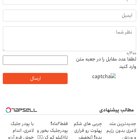
0
/
400
لطفا عدد مقابل را در جعبه متن
وارد کنید
ارسال
مطالب پیشنهادی
جدیدترین متد
چربی های شکم
فقط2ماه❗
با پودر جلبک
لاغری بدون رژیم
پهلوت رو فراری
پودرجلبک بخور و
لاغری، اندام
و ورزش
بده❗ (تخفیف
تا8کیلو کم کن👌🏻
خوش فرم آرزو