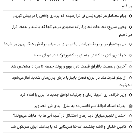
می‌کنم
پیام معنادار عراقچی: زمان آن فرا رسیده که برادری واقعی را در پیش گیریم
یحیی سریع: تجمعات تجاوزکارانه سعودی در هر کجا که باشند را هدف قرار
می‌دهیم
ترومپت‌نواز در برابر تک‌تیرانداز؛ وقتی نوای موسیقی بر آتش جنگ پیروز می‌شود!
حمله پهپادی به کشتی متعلق به کشور ترکیه در دریای سیاه
آخرین وضعیت بازار ارز؛ قیمت دلار، یورو و پوند جمعه ۱۶ مرداد مشخص شد
ال‌نینو قدرت‌مند در ایران؛ فصل پاییز با بارش باران‌های شدید آغاز می‌شود
+جزئیات
وزیر خزانه‌داری آمریکا زمان و جزئیات توافق جدید با ایران را اعلام کرد
بدرقه استاد ابوالقاسم قاسم‌زاده به منزل ابدی‌اش+تصاویر
احتمال تغییر میزبان دیدارهای استقلال در آسیا؛ آبی‌ها به امارات می‌روند؟
کابین خلبان و لاشه جنگنده اف-۱۵ آمریکایی که با پدافند ایران سرنگون شد