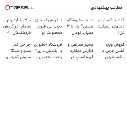
مطالب پیشنهادی
فقط با 6 میلیون
صاحب فروشگاه
با فروش اعتباری
تا 3میلیارد وام
دندونتو ایمپلنت
هستی؟ وام تا ۳
دیجی پی فروش
سرمایه در گردش
کن!
میلیارد تومان
محصولت رو
فروشندگان =>
بگیر
بالاببر
فروشگاهت رو
فروش ویژه
مسیر همراهی و
فروشگاه حضوری
جراحی کمر
ثبت کن
کفش چرمی با
گزارش عملکرد
یا اینترنتی داری؟
ممنوع شد⛔
مناسب‌ترین
گروه اسنپ در
راحت محصول و
میتونی کمرت رو
قیمت+پرداخت
۱۴۰۴
خدماتت رو
در منزل درمان
اقساطی
بفروش
کنی! 👈🏻
پرسش‌نامه