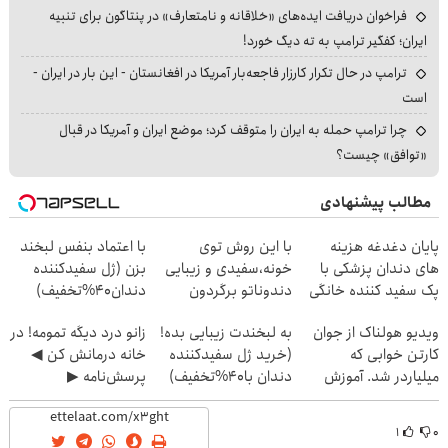
فراخوان دریافت ایده‌های «خلاقانه و نامتعارف» در پنتاگون برای تنبیه
ایران؛ کفگیر ترامپ به ته دیگ خورد!
ترامپ در حال تکرار کارزار فاجعه‌بار آمریکا در افغانستان - این بار در ایران -
است
چرا ترامپ حمله به ایران را متوقف کرد؛ موضع ایران و آمریکا در قبال
«توافق» چیست؟
مطالب پیشنهادی
پایان دغدغه هزینه
با این روش توی
با اعتماد بنفس لبخند
های دندان پزشکی با
خونه،سفیدی و زیبایی
بزن (ژل سفیدکننده
پک سفید کننده خانگی
دندوناتو برگردون
دندان40%تخفیف)
(40%off)
ویدیو هولناک از جوان
به لبخندت زیبایی بده!
زانو درد دیگه تمومه! در
کارتن خوابی که
(خرید ژل سفیدکننده
خانه درمانش کن ◀
میلیاردر شد. آموزش
دندان با40%تخفیف)
پرسش‌نامه ▶
رایگان
۱
۰