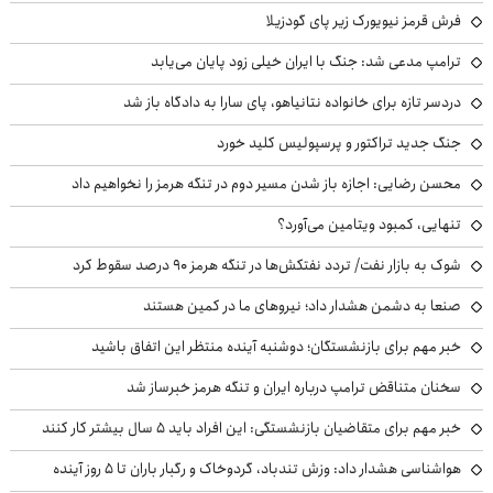
فرش قرمز نیویورک زیر پای گودزیلا
ترامپ مدعی شد: جنگ با ایران خیلی زود پایان می‌یابد
دردسر تازه برای خانواده نتانیاهو، پای سارا به دادگاه باز شد
جنگ جدید تراکتور و پرسپولیس کلید خورد
محسن رضایی: اجازه باز شدن مسیر دوم در تنگه هرمز را نخواهیم داد
تنهایی، کمبود ویتامین می‌آورد؟
شوک به بازار نفت/ تردد نفتکش‌ها در تنگه هرمز ۹۰ درصد سقوط کرد
صنعا به دشمن هشدار داد؛ نیروهای ما در کمین هستند
خبر مهم برای بازنشستگان؛ دوشنبه آینده منتظر این اتفاق باشید
سخنان متناقض ترامپ درباره ایران و تنگه هرمز خبرساز شد
خبر مهم برای متقاضیان بازنشستگی: این افراد باید ۵ سال بیشتر کار کنند
هواشناسی هشدار داد: وزش تندباد، گردوخاک و رگبار باران تا ۵ روز آینده