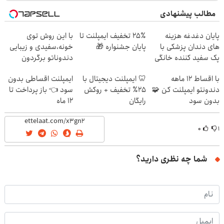
مطالب پیشنهادی
پایان دغدغه هزینه
۲۵٪ تخفیف ایمپلنت تا
با این روش توی
های دندان پزشکی با
پایان جشنواره 🎁
خونه،سفیدی و زیبایی
پک سفید کننده خانگی
دندوناتو برگردون
(40%off)
با اقساط 12 ماهه
🦷 ایمپلنت دیجیتال با
ایمپلنت اقساطی بدون
دندونتو ایمپلنت کن 🧩
۲۵٪ تخفیف + روکش
سود 👈 باز پرداخت تا
بدون سود
رایگان
12 ماه
۰
۱
شما چه نظری دارید؟