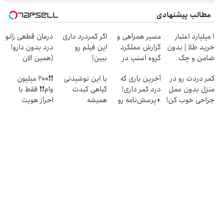
مطالب پیشنهادی
۱ میلیارد اعتبار
مسیر همراهی و
اگر کمردرد داری
درمان قطعی زانو
خرید طلا | بدون
گزارش عملکرد
این فیلم رو
درد بدون دارو!
ضامن و چک
گروه اسنپ در
ببین!
(همین الان
۱۴۰۴
◗پرسش‌نامه رو
پرسش‌نامه رو پر
کمر دردت رو در
آخرین باری که
با این نوشیدنی
❗❗200 میلیون
پر کن◖
کن)
منزل بدون عمل
درد کمر داری!
گیاهی کبدت
وام❗❗ فقط با
جراحی خوب کن!
◗پرسش‌نامه رو
همیشه
احراز هویت
◀ پرسش‌نامه ▶
پر کن◖
پرقدرته55%تخفیف