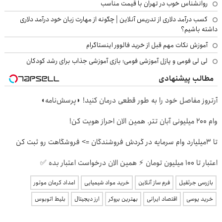
روانشناس خوب در تهران با قیمت مناسب
کسب درآمد دلاری از تدریس آنلاین | چگونه از مهارت زبان خود درآمد دلاری
داشته باشیم؟
آموزش نکات مهم قبل از خرید فالوور اینستاگرام
لی لی فومی و پازل آموزشی فومی؛ بازی آموزشی جذاب برای رشد کودکان
مطالب پیشنهادی
آرتروز مفاصل خود را به طور قطعی درمان کنید! ◗پرسش‌نامه◖
وام 200 میلیونی آبان تتر. همین الان احراز هویت کن!
تا 3میلیارد وام سرمایه در گردش فروشندگان => فروشگاهت رو ثبت کن
اعتبار تا ۱۰۰ میلیون تومان ⚡ همین الان درخواست اعتبار بده ✅
بازرسی جرثقیل
فرم ساز آنلاین
خرید مواد شیمیایی
امداد کرمان موتور
خرید یوسی
اقتصاد ایرانی
بهترین بروکر
ارز دیجیتال
بلیط اتوبوس