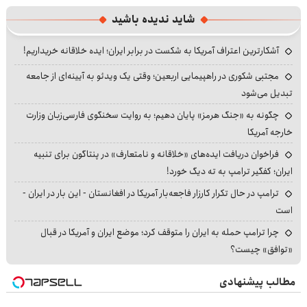
شاید ندیده باشید
آشکارترین اعتراف آمریکا به شکست در برابر ایران؛ ایده خلاقانه خریداریم!
مجتبی شکوری در راهپیمایی اربعین؛ وقتی یک ویدئو به آیینه‌ای از جامعه
تبدیل می‌شود
چگونه به «جنگ هرمز» پایان دهیم؛ به روایت سخنگوی فارسی‌زبان وزارت
خارجه آمریکا
فراخوان دریافت ایده‌های «خلاقانه و نامتعارف» در پنتاگون برای تنبیه
ایران؛ کفگیر ترامپ به ته دیگ خورد!
ترامپ در حال تکرار کارزار فاجعه‌بار آمریکا در افغانستان - این بار در ایران -
است
چرا ترامپ حمله به ایران را متوقف کرد؛ موضع ایران و آمریکا در قبال
«توافق» چیست؟
مطالب پیشنهادی