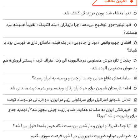
آخرین مطالب
تنها منشاء شاد بودن در زندگی کشف شد
آنیا تیلور-جوی توضیح می‌دهد: چرا بازیگران «متد اکتینگ» تقریباً همیشه مرد
هستند؟
افشای چهره واقعی «بودای جادویی» در یک فیلم؛ ماساژور نازی‌ها قهرمان بود یا
شیاد؟
جنجال تازه هوش مصنوعی در هالیوود؛ الی راث اعتراف کرد: «بستنی‌فروش» هم
به هوش مصنوعی آلوده شد
سامانه‌های دفاع هوایی جدید از چین و روسیه به ایران رسید؟
ادامه تابستان شیرین برای هواداران رئال؛ وینیسیوس در مادرید ماندنی شد
تلاش ناموفق اسرائیل برای سرنگونی رژیم در ایران، دو قربانی در موساد گرفت
خیبرشکن ایران به سامانه هدایت ضدپارازیت چینی مجهز شد؟/ تهدید جدی
برای پاتریوت و تاد آمریکا
آیا جنگ آمریکا و ایران و باز شدن بن‌بست تنگه هرمز ماه‌ها طول می‌کشد؟
ضرغامی درباره ضرورت تغییر ریل در کشور: فرصت سوزی نکنیم