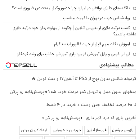
ناگفته‌های طلاق توافقی در ایران؛ چرا حضور وکیل متخصص ضروری است؟
روانشناس خوب در تهران با قیمت مناسب
کسب درآمد دلاری از تدریس آنلاین | چگونه از مهارت زبان خود درآمد دلاری
داشته باشیم؟
آموزش نکات مهم قبل از خرید فالوور اینستاگرام
لی لی فومی و پازل آموزشی فومی؛ بازی آموزشی جذاب برای رشد کودکان
مطالب پیشنهادی
گردونه شانس بدون پوچ از PS5 تا آیفون17 و بیت کوین 🔥
میخوای بدون عمل و تزریق کمر دردت خوب شه؟ ◂پرسش‌نامه رو پرکن
تا 60 درصد تخفیف جین وست + خرید در 4 قسط
آخرین باری که درد کمر داری! ◗پرسش‌نامه رو پر کن◖
بازرسی جرثقیل
فرم ساز آنلاین
خرید مواد شیمیایی
امداد کرمان موتور