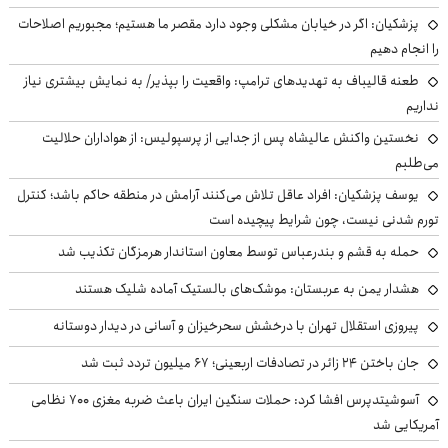
پزشکیان: اگر در خیابان مشکلی وجود دارد مقصر ما هستیم؛ مجبوریم اصلاحات
را انجام دهیم
طعنه قالیباف به تهدیدهای ترامپ: واقعیت را بپذیر/ به نمایش بیشتری نیاز
نداریم
نخستین واکنش عالیشاه پس از جدایی از پرسپولیس: از هواداران حلالیت
می‌طلبم
یوسف پزشکیان: افراد عاقل تلاش می‌کنند آرامش در منطقه حاکم باشد؛ کنترل
تورم شدنی نیست، چون شرایط پیچیده است
حمله به قشم و بندرعباس توسط معاون استاندار هرمزگان تکذیب شد
هشدار یمن به عربستان: موشک‌های بالستیک آماده شلیک هستند
پیروزی استقلال تهران با درخشش سحرخیزان و آسانی در دیدار دوستانه
جان باختن ۲۴ زائر در تصادفات اربعینی؛ ۶۷ میلیون تردد ثبت شد
آسوشیتدپرس افشا کرد: حملات سنگین ایران باعث ضربه مغزی ۷۰۰ نظامی
آمریکایی شد