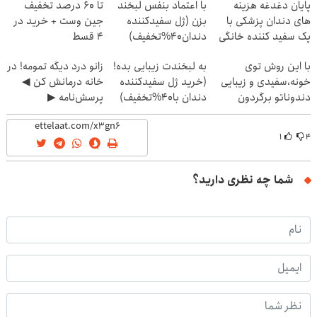
پایان دغدغه هزینه
با اعتماد بنفس لبخند
تا 60 درصد تخفیف
های دندان پزشکی با
بزن (ژل سفیدکننده
جین وست + خرید در
پک سفید کننده خانگی
دندان40%تخفیف)
4 قسط
با این روش توی
به لبخندت زیبایی بده!
زانو درد دیگه تمومه! در
خونه،سفیدی و زیبایی
(خرید ژل سفیدکننده
خانه درمانش کن ◀
دندوناتو برگردون
دندان با40%تخفیف)
پرسش‌نامه ▶
(40%off)
۱
۴
شما چه نظری دارید؟