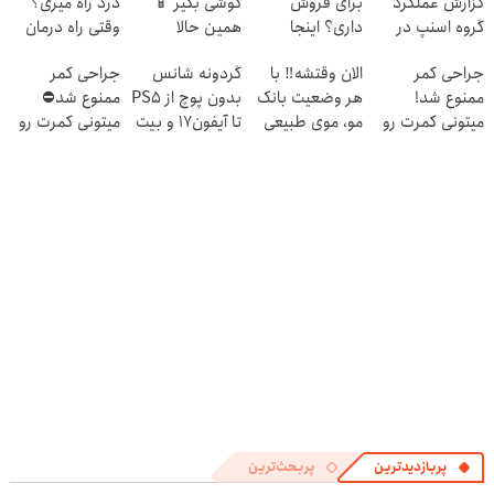
گزارش عملکرد
برای فروش
گوشی بگیر 📱
درد راه میری؟
گروه اسنپ در
داری؟ اینجا
همین حالا
وقتی راه درمان
۱۴۰۴
سریع و راحت
درخواست اعتبار
جلو پاته!
جراحی کمر
الان وقتشه‼️ با
گردونه شانس
جراحی کمر
بفروش
بده 🎯
ممنوع شد!
هر وضعیت بانک
بدون پوچ از PS5
ممنوع شد⛔
میتونی کمرت رو
مو، موی طبیعی
تا آیفون17 و بیت
میتونی کمرت رو
در منزل درمان
بکار!
کوین 🔥
در منزل درمان
کنی!
کنی! 👈🏻
((پرسش‌نامه))
پرسش‌نامه
پربازدیدترین
پربحث‌ترین