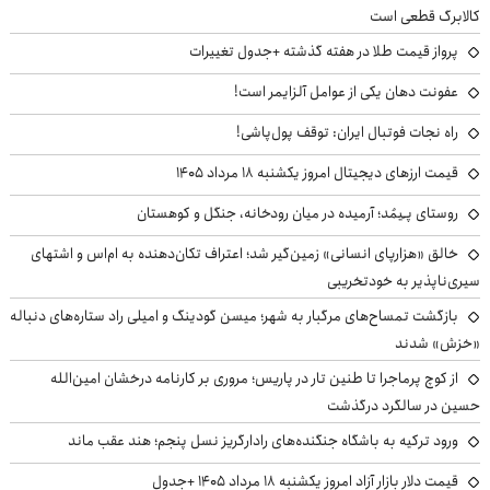
کالابرگ قطعی است
پرواز قیمت طلا در هفته گذشته +جدول تغییرات
عفونت دهان یکی از عوامل آلزایمر است!
راه نجات فوتبال ایران: توقف پول‌پاشی!
قیمت ارزهای دیجیتال امروز یکشنبه ۱۸ مرداد ۱۴۰۵
روستای پـِیمُد؛ آرمیده در میان رودخانه، جنگل و کوهستان
خالق «هزارپای انسانی» زمین‌گیر شد؛ اعتراف تکان‌دهنده به ام‌اس و اشتهای
سیری‌ناپذیر به خودتخریبی
بازگشت تمساح‌های مرگبار به شهر؛ میسن گودینگ و امیلی راد ستاره‌های دنباله
«خزش» شدند
از کوچ‌ پرماجرا تا طنین تار در پاریس؛ مروری بر کارنامه درخشان امین‌الله
حسین در سالگرد درگذشت
ورود ترکیه به باشگاه جنگنده‌های رادارگریز نسل پنجم؛ هند عقب ماند
قیمت دلار بازار آزاد امروز یکشنبه ۱۸ مرداد ۱۴۰۵ +جدول