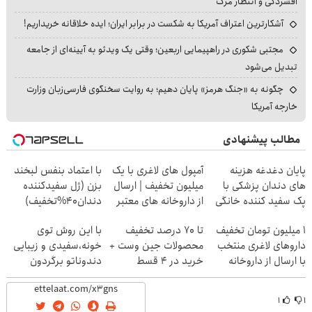
افسردگی و انتظار مرگ
آشکارترین اعتراف آمریکا به شکست در برابر ایران؛ ایده خلاقانه خریداریم!
مجتبی شکوری در راهپیمایی اربعین؛ وقتی یک ویدئو به آیینه‌ای از جامعه
تبدیل می‌شود
چگونه به «جنگ هرمز» پایان دهیم؛ به روایت سخنگوی فارسی‌زبان وزارت
خارجه آمریکا
مطالب پیشنهادی
پایان دغدغه هزینه
آمپول های لاغری با یک
با اعتماد بنفس لبخند
های دندان پزشکی با
میلیون تخفیف | ارسال
بزن (ژل سفیدکننده
پک سفید کننده خانگی
از داروخانه های معتبر
دندان40%تخفیف)
۱ میلیون تومان تخفیف
تا 70 درصد تخفیف
با این روش توی
داروهای لاغری منتخب
محصولات جین وست +
خونه،سفیدی و زیبایی
با ارسال از داروخانه
خرید در 4 قسط
دندوناتو برگردون
نزدیکت
(40%off)
۱
۱