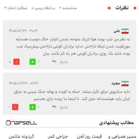
نظرات
منتشرشده: 2
در انتظار بررسی: 0
غیرقابل انتشار: 3
علی
۲۱:۰۹ - ۱۴۰۵/۰۲/۲۲
به نظر من شب بوده هوا تاریک متوجه نشدن تاوارد خاک.دوست.همسایه
مون‌کویت شدن.اینکه ناراحتی نداره برادران کویتی.ناراحتن.پیش‌میاد شب
بوده شاید یک روزی برادران کویتی هم راه گم بکنند بیان
پاسخ
5
6
مجید
۰۱:۴۶ - ۱۴۰۵/۰۲/۲۳
داره سناریوی عراق تکرار میشه, حمله به کویت و بهانه جنگ زمینی به عراق.
ایران باید هوشمندانه عمل کند. تا اینجا ما برنده بازی هستیم
پاسخ
1
0
مطالب پیشنهادی
مسیر همراهی و
قیمت روز آهن
جراحی کمر
گردونه شانس