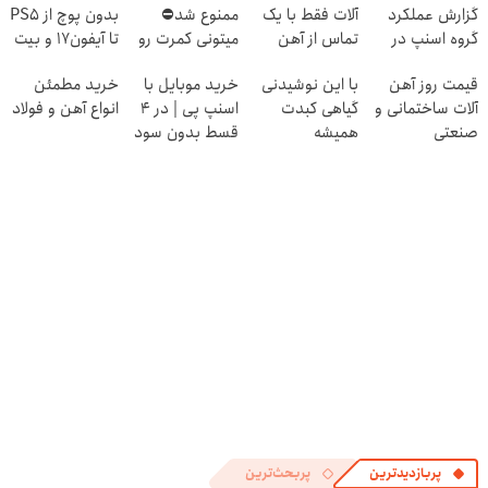
گزارش عملکرد
آلات فقط با یک
ممنوع شد⛔
بدون پوچ از PS5
گروه اسنپ در
تماس از آهن
میتونی کمرت رو
تا آیفون17 و بیت
۱۴۰۴
پرایس
در منزل درمان
کوین 🔥
قیمت روز آهن
با این نوشیدنی
خرید موبایل با
خرید مطمئن
کنی! 👈🏻
آلات ساختمانی و
گیاهی کبدت
اسنپ پی | در ۴
انواع آهن و فولاد
پرسش‌نامه
صنعتی
همیشه
قسط بدون سود
پرقدرته55%تخفیف
و کارمزد!
پربازدیدترین
پربحث‌ترین