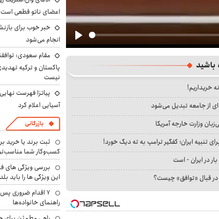
اعضای ناتو قطعی است
خبر خوب برای بازنش
انجام می‌شود
Play
مقام سعودی: توافقن
 باشید
پاکستان و ترکیه تهدید
نیست
نه خریداریم!
پیاتزا فهرست نهایی 
آسیایی اعلام کرد
ای از جامعه تبدیل می‌شود
بان وزارت خارجه آمریکا
بازرگانی
ای تنبیه ایران؛ کفگیر ترامپ به ته دیگ خورد!
ثبت برند یا خرید برن
کسب‌وکار شما مناسب‌ت
بار در ایران - است
بررسی ویژگی های فن
این ویژگی ها را باید بلد
ا در قبال «توافق» چیست؟
۷ اقدام ضروری پس 
راهنمای خانواده‌ها
راهی مطمئن برای ح