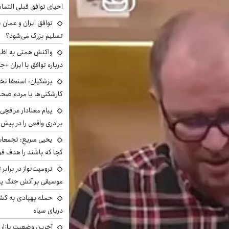
احیای توافق قبلی التما
توافق ایران و عمان ب
تسلیم بزرگ می‌شود؟
واکنش همتی به اظهار
درباره توافق با ایران +ج
پزشکیان: استعفا نخوا
کارشکنی‌ها با مردم صح
پیام معنادار عراقچی:
برادری واقعی را در پیش 
یحیی سریع: تجمعات 
کجا که باشند را هدف قر
ترومپت‌نواز در برابر 
موسیقی بر آتش جنگ پیر
حمله پهپادی به کشت
دریای سیاه
آخرین وضعیت بازار ار