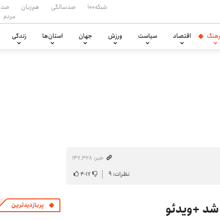
شبکه۱۰۰
صدسالگی
هم‌زبان
صدا
مردم
هنگ
اقتصاد
سیاست
ورزش
جهان
استان‌ها
زندگی
خبر: ۱۴۷٬۳۲۸
نظرات: ۹
۱۷
-
۴
شد +ویدئو
پربازدیدترین