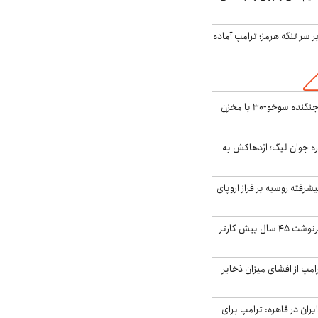
ر سر تنگه هرمز؛ ترامپ آماده
بُرد ۳۰۰۰ کیلومتری جنگنده سوخو-۳۰ با مخزن
ره جوان لیگ؛ اژدهاکش به
گنده پیشرفته روسیه بر فراز اروپای
ایران، ترامپ را به سرنوشت ۴۵ سال پیش کارتر
مپ از افشای میزان ذخایر
ران در قاهره: ترامپ برای