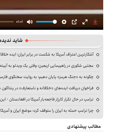
01:01
Mute
Settings
PIP
Enter
Download
fullscreen
شاید ندیده
آشکارترین اعتراف آمریکا به شکست در برابر ایران؛ ایده خلاقا
مجتبی شکوری در راهپیمایی اربعین؛ وقتی یک ویدئو به آیینه‌
چگونه به «جنگ هرمز» پایان دهیم؛ به روایت سخنگوی فارسی‌ز
فراخوان دریافت ایده‌های «خلاقانه و نامتعارف» در پنتاگون بر
ترامپ در حال تکرار کارزار فاجعه‌بار آمریکا در افغانستان - این 
چرا ترامپ حمله به ایران را متوقف کرد؛ موضع ایران و آمریک
مطالب پیشنهادی