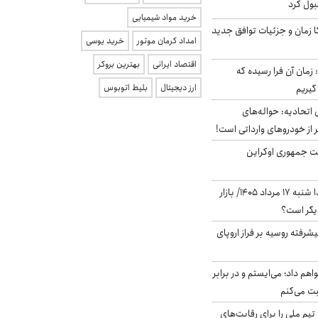
بول کرد
خرید مواد شیمیایی
کا زمان و جزئیات توافق جدید
امداد کرمان موتور
خرید یوسی
اقتصاد ایرانی
بهترین بروکر
 زمان آن فرا رسیده که
گیریم
ارز دیجیتال
بلیط اتوبوس
تحادیه: حواله‌های
 از خودروهای وارداتی است!
ست جمهوری اوکراین
پیش‌بینی بورس فردا شنبه ۱۷ مرداد ۱۴۰۵/ بازار
یگر است؟
گنده پیشرفته روسیه بر فراز اروپای
هم داد؛ می‌ایستم و در برابر
بت می‌کنم
تیم ملی را برای رقابت‌های