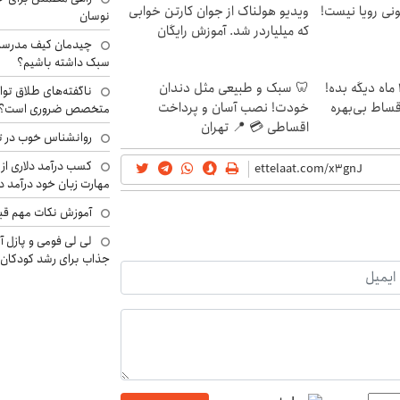
هی 800 میلیونی رویا نیست!
ویدیو هولناک از جوان کارتن خوابی
نوسان
که میلیاردر شد. آموزش رایگان
چیدمان کیف مدرسه؛
سبک داشته باشیم؟
الان طلا بخر پولشو 4 ماه دیگه بده!
🦷 سبک و طبیعی مثل دندان
ناگفته‌های طلاق توا
اقساط بی‌بهره
خودت! نصب آسان و پرداخت
متخصص ضروری است؟
اقساطی 💳 📍 تهران
روانشناس خوب در ت
کسب درآمد دلاری از 
مهارت زبان خود درآمد د
آموزش نکات مهم قبل 
لی لی فومی و پازل آ
جذاب برای رشد کودکان