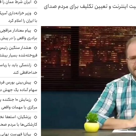
ایران شرط عمان را ق
عیت اینترنت و تعیین تکلیف برای مردم صدای
وزیر خزانه‌داری آمری
با ایران را اعلام کرد
پیام معنادار عراقچی:
برادری واقعی را در پیش 
هشدار سنگین رئیس ا
فروخته‌شده بسیار بیشتر
زلنسکی باید با ریا
خداحافظی کند
سهام آماده یک جهش د
رزمایش ۱۰ جن
مرکزی با مهمات واقعی
پزشکیان: استعفا نخوا
کارشکنی‌ها با مردم صح
پیاتزا فهرست نهایی 