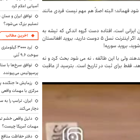
آسیایی اعلام کرد
ود فهماند؛ البته اصلاً هم مهم نیست فردی مانند
توافق ایران و عمان ب
تسلیم بزرگ می‌شود؟
 که رسانه ای که ملک مشارکتی ۹۰ میلیون ایرانی است، افتاده دست گروه اندکی که تیشه به
آخرین مطالب
ریشه این دارایی ملی می زنند: حالا شهبازی نامی می گوید اگر اینترنت نسل ۵ دوست دارید، بروید افغانستان
وید، بروید سوریه!
سوخت ۹.۶ تُنی
هند ولی با این طائفه ، نه می شود بحث کرد و نه
توافق سرخ‌ها با ستا
هد، فقط برای ثبت در تاریخ است. بترسید از عاقبت
پرسپولیس می‌پیوندد
رزمایش ۱۰ جن
مرکزی با مهمات واقعی
دچار می‌کند
دلیل واقعی خشم ترا
مهمات آمریکا چیست؟
دفتر حفاظت منافع ای