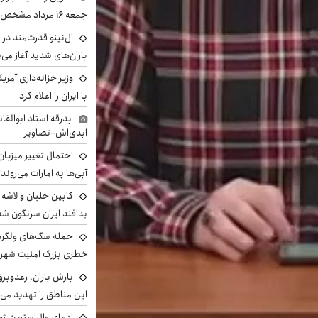
جمعه ۱۶ مرداد مشخص شد
ال‌نینو قدرت‌مند در 
باران‌های شدید آغاز می
وزیر خزانه‌داری آمری
با ایران را اعلام کرد
بدرقه استاد ابوالقا
ابدی‌اش+تصاویر
احتمال تغییر میزبان
آبی‌ها به امارات می‌روند
پدافند ایران سرنگون شد
خطری بزرگ امنیت شهرون
بارش باران، رعدوبر
این مناطق را تهدید می‌
ادعای وال‌استریت ژو