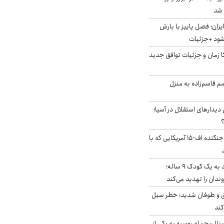
ایران؛ فصل پاییز با بارش
‌شود +جزئیات
کا زمان و جزئیات توافق جدید
سم قاسم‌زاده به منزل
 دیدارهای استقلال در آسیا؛
؟
کابین خلبان و لاشه جنگنده اف-۱۵ آمریکایی که با
حمله سگ‌های ولگرد به یک کودک ۹ ساله؛
دان را تهدید می‌کند
ق و طوفان شدید؛ خطر سیل
کند
رنال: حمله روسیه به یکی از