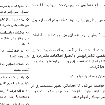
همچنین قبل از بازگشت افرشته به ایران، از سوی موساد مبلغ ۱۰۰۰ یورو به وی پرداخت می‌شود تا اعتماد
مدودف: مایه شرمسا
بمباران اتمی ژاپنی‌ها نام
رونمایی رئال از گرا
اس از طریق پیام‌رسان‌ها داشته و در ادامه از طریق
دیومانده راهی مادرید ش
پزشکیان: پاسداشت 
ی، آموزش و توانمندسازی وی جهت انجام اقدامات
برای وفاق ملی، عقلانیت
قانون
دت چندماه تحت تعلیم افسر موساد به صورت مجازی
این صور فلکی را به ر
خصی، گزارش‌نویسی و تحلیل اطلاعات، عکس‌برداری
شب رصد کنید!
تقال اطلاعات، نقطه زنی و ارسال لوکیشن اماکن به
حملات اسرائیل به ل
 فرا گرفت.
کشته شدند
ران موساد را اجرا می‌کرد.
واکنش خانواده شهید 
کوثری: شهدا هیچ تلفن 
واسته می‌شود تا اقداماتی نظیر مستندسازی از
توقف عرض
 اطراف وزارت اطلاعات، حضور در اجتماعات، تهیه
سر موساد را انجام دهد.
وضعیت بازار رمزارزها
مدال طلا و رکوردشکنی