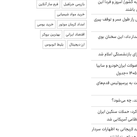
ه کشور/ امروز و فردا این
بازرسی جرثقیل
فرم ساز آنلاین
 باشند
خرید مواد شیمیایی
بلژیکی راز طول عمر و توقف پیری
امداد کرمان موتور
خرید یوسی
اقتصاد ایرانی
بهترین بروکر
ار داد: این سخنان بوی
ارز دیجیتال
بلیط اتوبوس
ی بازنشستگی اعلام شد
لات ایران‌خودرو و سایپا
ت به پرسپولیس قدم‌های
ند، چه می‌شود؟
رد: حملات سنگین ایران
لاریجانی به اظهارات سردار
همراهی نداشتند