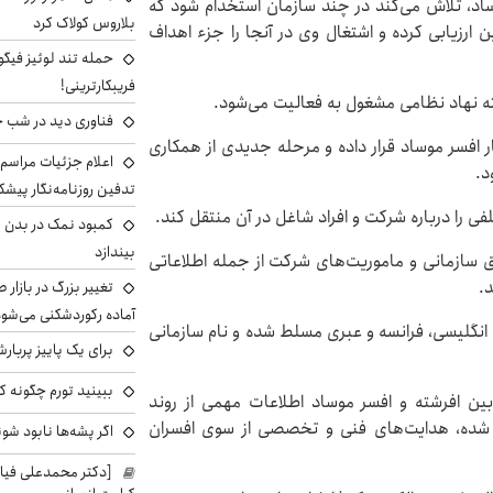
ساد، تلاش می‌کند در چند سازمان استخدام شود که
بلاروس کولاک کرد
 ارزیابی کرده و اشتغال وی در آنجا را جزء اهداف
حمله تند لوئیز فیگو 
فریبکارترینی!
ه نهاد نظامی مشغول به فعالیت می‌شود.
فناوری دید در شب 
ر افسر موساد قرار داده و مرحله جدیدی از همکاری
اعلام جزئیات مراسم 
ود.
تدفین روزنامه‌نگار پیشک
ی را درباره شرکت و افراد شاغل در آن منتقل کند.
کمبود نمک در بدن می
بیندازد
سازمانی و ماموریت‌های شرکت از جمله اطلاعاتی
.
تغییر بزرگ در بازار 
آماده رکوردشکنی می‌شو
 انگلیسی، فرانسه و عبری مسلط شده و نام سازمانی
برای یک پاییز پربار
ببینید تورم چگونه کم
 بین افرشته و افسر موساد اطلاعات مهمی از روند
ت شده، هدایت‌های فنی و تخصصی از سوی افسران
اگر پشه‌ها نابود شو
[دکتر محمدعلی فی