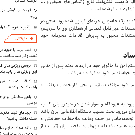
کرامت انسانی
محکوم در طول همکاری خود با موساد حداقل ماهانه ۴ الی ۵ پست الکترونیک فارغ از تماس‌های صوتی و ...
۱۴۰۵
ینکه به یک جاسوس حرفه‌ای تبدیل شده بود، سعی در
[اکبر حیدری] آیا ت
 مستندات غیر قابل کتمانی از همکاری وی با سرویس
مستندات مجبور به پذیرش اقدامات مجرمانه خود
بازرگانی
ثبت برند یا خرید برن
ساد
کسب‌وکار شما مناسب‌ت
 امن با مافوق خود در ارتباط بوده پس از مدتی
بررسی ویژگی های فن
این ویژگی ها را باید بلد
ی خواسته می‌شود به ترکیه سفر کند.
۷ اقدام ضروری پس 
 می‌شود موافقت سازمان محل کار خود را دریافت و
راهنمای خانواده‌ها
راهی مطمئن برای ح
نوسان
ورود به فرودگاه و سوار شدن در خودرو ونی که به
حتمال می‌رود تحت تعقیب دستگاه اطلاعاتی ایران باشد
چیدمان کیف مدرسه؛
ا توصیه‌هایی در حیث رعایت ملاحظات حفاظتی و
سبک داشته باشیم؟
 همراه یک بلیت پرواز به مقصد نپال (ترانیت از
ناگفته‌های طلاق توا
متخصص ضروری است؟