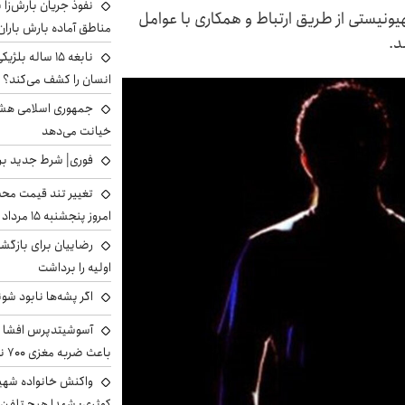
نفوذ جریان بارش‌زا ب
نیستی از طریق ارتباط و همکاری با عوامل
مناطق آماده بارش باران
د.
نابغه ۱۵ ساله 
انسان را کشف می‌کند؟
جمهوری اسلامی هشد
خیانت می‌دهد
فوری| شرط جدید برا
تغییر تند قیمت محصو
امروز پنجشنبه ۱۵ مرداد ۱۴۰۵ +جدول
رضاییان برای بازگش
اولیه را برداشت
اگر پشه‌ها نابود شو
آسوشیتدپرس افشا ک
باعث ضربه مغزی ۷۰۰ نظامی آمریکایی شد
واکنش خانواده شهید 
کوثری: شهدا هیچ تلفن 