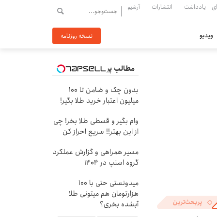
ی
یادداشت
انتشارات
آرشیو
ویدیو
نسخه روزنامه
مطالب پیشنهادی
بدون چک و ضامن تا 100
میلیون اعتبار خرید طلا بگیر!
وام بگیر و قسطی طلا بخر! چی
از این بهتر!! سریع احراز کن
مسیر همراهی و گزارش عملکرد
گروه اسنپ در ۱۴۰۴
میدونستی حتی با ۱۰۰
هزارتومان هم میتونی طلا
پربحث‌ترین
آبشده بخری؟