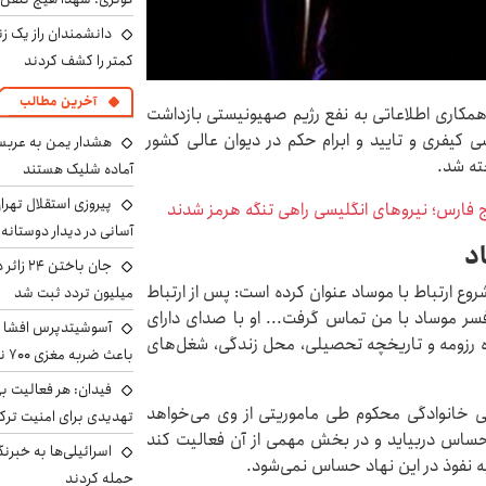
دانشمندان راز یک زن
کمتر را کشف کردند
آخرین مطالب
مکاری اطلاعاتی به نفع رژیم صهیونیستی بازداشت
 کیفری و تایید و ابرام حکم در دیوان عالی کشور
هشدار یمن به عربس
ته شد.
آماده شلیک هستند
پیروزی استقلال تهر
 فارس؛ نیروهای انگلیسی راهی تنگه هرمز شدند
آسانی در دیدار دوستانه
اد
روع ارتباط با موساد عنوان کرده است: پس از ارتباط
میلیون تردد ثبت شد
افسر موساد با من تماس گرفت... او با صدای دارای
آسوشیتدپرس افشا ک
اره رزومه و تاریخچه تحصیلی، محل زندگی، شغل‌های
باعث ضربه مغزی ۷۰۰ نظامی آمریکایی شد
فیدان: هر فعالیت بی
لی خانوادگی محکوم طی ماموریتی از وی می‌خواهد
تهدیدی برای امنیت ترک
حساس دربیاید و در بخش مهمی از آن فعالیت کند
اسرائیلی‌ها به خبرنگ
به نفوذ در این نهاد حساس نمی‌شود.
حمله کردند