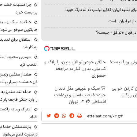
چرا عملیات خشم حما
ای تنبیه ایران؛ کفگیر ترامپ به ته دیگ خورد!
بن‌بست خورد
بار در ایران - است
جنگنده سبک روسیه 
جایگزین سوخو می‌شود؟
ا در قبال «توافق» چیست؟
استقلال برای تمدید ق
به کار شد
سرمربی محبوب استقل
هی 800 میلیونی رویا نیست!
خلافی خودروتو الان ببین، با پلاک و
انتخاب کرد
کد ملی، بدون نیاز به مراجعه
هشدار سنگین رئیس ا
حضوری
فروخته‌شده بسیار بیشتر
ن کارتن خوابی
🦷 سبک و طبیعی مثل دندان
حمله تند سندرز به ت
ش رایگان
خودت! نصب آسان و پرداخت
را وارد جنگی فاجعه‌بار کر
اقساطی 💳 📍 تهران
اعتراف رسانه پاکستان
افتاد
بازنشستگان حتما بخ
درصورت قطع می‌شود