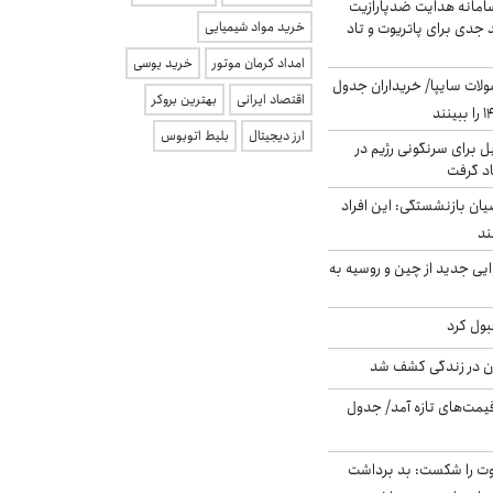
امانه هدایت ضدپارازیت
جدی برای پاتریوت و تاد
خرید مواد شیمیایی
امداد کرمان موتور
خرید یوسی
لات سایپا/ خریداران جدول
اقتصاد ایرانی
بهترین بروکر
ارز دیجیتال
بلیط اتوبوس
ل برای سرنگونی رژیم در
اد گرفت
یان بازنشستگی: این افراد
ایی جدید از چین و روسیه به
بول کرد
دن در زندگی کشف شد
 قیمت‌های تازه آمد/ جدول
ت را شکست: بد برداشت