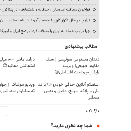
فراخوان دریافت ایده‌های «خلاقانه و نامتعارف» در پنتاگون بر
ترامپ در حال تکرار کارزار فاجعه‌بار آمریکا در افغانستان - این 
چرا ترامپ حمله به ایران را متوقف کرد؛ موضع ایران و آمریک
مطالب پیشنهادی
دندان مصنوعی سوئیسی | سبک،
درآمد ما
مقاوم، طبیعی! ویزیت
امتحانش مجانیه😉
رایگان+پرداخت اقساطی😍
استعلام آنلاین خلافی خودرو 👈با کد
ویدیو هولناک از جوا
ملی و پلاک، سریع، دقیق و بدون
که میلیاردر شد. آموز
معطلی
۰
۰
شما چه نظری دارید؟