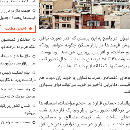
شد، قصد بی‌احترامی به 
قیمت‌ها ریخت؟ +جدول
آخرین مطالب
 تهران در پاسخ به این پرسش که «در صورت توافق
سخنگوی کمیسیون ا
هش قیمت‌ها در بازار مسکن چگونه خواهد بود؟»
تنگه هرمز به مرحله نها
رم ساخت، و افزایش پی‌درپی هزینه‌ها روبه‌روست.
دلال‌ها جای داروخانه
حتی همین امروز نیز بسیاری از فایل‌ها در مناطق مختلف رشد ۳۰ تا ۵۰ درصدی داشته‌اند. حال تصور کنید
سر از بازار سیاه درآوردند
ده، تنها یک تکانه لازم دارد تا رها شود.
پیام تسلیت رئیس بنی
م‌های اقتصادی، سرمایه‌گذاران و خریداران مردد هم
درگذشت روزنامه‌نگار پ
مت. بنابراین تأخیر در خرید می‌تواند برای بسیاری
رشد ۱۰۰۰ درص
شد.
ساخت هر متر خانه چقد
لعاده حساس قرار دارد. حجم مراجعات، استعلام‌ها
شمال کشور زیر رگبار
نی برخلاف تصور برخی، بازار وارد یک فاز جدید شده
می‌شود
ینه‌های ساخت، رشد قیمت مصالح، و حساسیت
مقصد بعدی رامین رض
اده‌اند و بازار را در مسیر افزایش تدریجی قرار