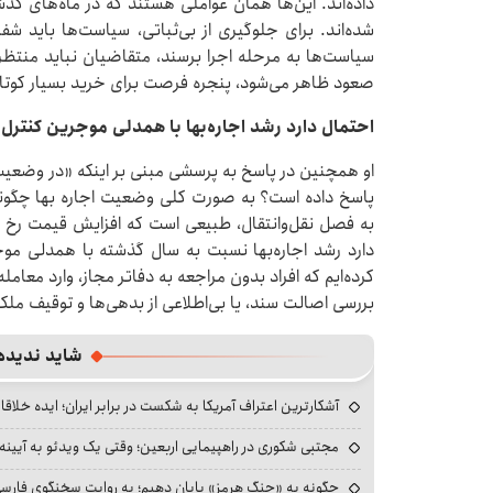
داده‌اند. این‌ها همان عواملی هستند که در ماه‌های گذشته
شده‌اند. برای جلوگیری از بی‌ثباتی، سیاست‌ها باید شفا
سیاست‌ها به مرحله اجرا برسند، متقاضیان نباید منتظر ب
صعود ظاهر می‌شود، پنجره فرصت برای خرید بسیار کوتا
احتمال دارد رشد اجاره‌بها با همدلی موجرین کنترل‌
او همچنین در پاسخ به پرسشی مبنی بر اینکه «در وضعیت ف
پاسخ داده است؟ به صورت کلی وضعیت اجاره بها چگونه
به فصل نقل‌وانتقال، طبیعی است که افزایش قیمت رخ ده
دارد رشد اجاره‌بها نسبت به سال گذشته با همدلی موجر
کرده‌ایم که افراد بدون مراجعه به دفاتر مجاز، وارد معامل
بررسی اصالت سند، یا بی‌اطلاعی از بدهی‌ها و توقیف ملک
شاید ندیده
آشکارترین اعتراف آمریکا به شکست در برابر ایران؛ ایده خلاقا
مجتبی شکوری در راهپیمایی اربعین؛ وقتی یک ویدئو به آیینه‌
چگونه به «جنگ هرمز» پایان دهیم؛ به روایت سخنگوی فارسی‌ز