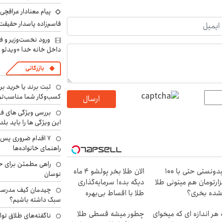
پیام معنادار عراقچی د
قاسم‌زاده پاسدار حقیقت
ورود نخست‌وزیر و ف
داخل خانه خدا +ویدئو
بازرگانی
ثبت برند یا خرید برن
کسب‌وکار شما مناسب‌ت
ارسال
بررسی ویژگی های فن
این ویژگی ها را باید بلد
۷ اقدام ضروری پس 
راهنمای خانواده‌ها
راهی مطمئن برای ح
میدونستی حتی با ۱۰۰
الان طلا بخر پولشو 4 ماه
نوسان
ارتومان هم میتونی طلا
دیگه بده! سرمایه‌گذاری
چیدمان کیف مدرسه؛
شده بخری؟
طلا با اقساط بی‌بهره
سبک داشته باشیم؟
 هر اندازه ای که میخوای
چطور میشه قسطی طلا
ناگفته‌های طلاق توا