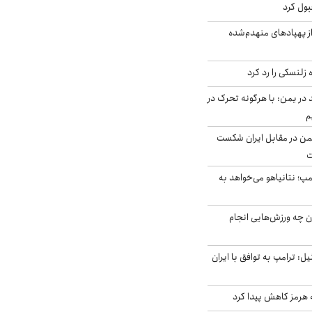
بول کرد
ز پهپادهای منهدم‌شده
زلنسکی را رد کرد
در یمن: با هرگونه تحرک در
م
من در مقابل ایران شکست
ت
مپ؛ نتانیاهو می‌خواهد به
ن چه ورزش‌هایی انجام
نال ۱۴ اسرائیل: ترامپ به توافق با ایران
ه هرمز کاهش پیدا کرد