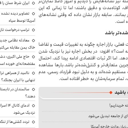
 نیز نشانه‌هایش را دیدیم و امروز کاملاً نمایان‌تر
ایران شرط عمان را ق
ف، کوتاه‌مدت و دقیق باشند؛ اما تا زمانی که این
تصاویر دیده نشده ا
مانند. سابقه بازار نشان داده که وقتی نشانه‌های
آمریکا توسط سپاه
ه است.
ترامپ درخواست تازه 
شده‌تر باشد
معادله نظامی جدید 
علی، بازار اجاره چگونه به تغییرات قیمت و تقاضا
خاک یمن مقابله می‌کنی
 است؟» افزود: در بخش اجاره نیز با نزدیک شدن
حاج علی اکبری: دش
د. اما اگر ثبات اقتصادی ادامه پیدا کند، احتمال
مفتضحانه‌ای خورده اس
ین متعارف‌تر و کنترل‌شده‌تر باشد.بارها مشاهده
ه مستقیم شده‌اند و به دلیل نبود قرارداد رسمی، عدم
ناامید از همراهی ترا
، تمام سرمایه‌شان به خطر افتاده است.
تنهایی با ایران بجنگد؟
سالمندان در تابستا
 باشید
دهند؟
ادعای کا
نه خریداریم!
نزدیک می‌شود
ای از جامعه تبدیل می‌شود
تردد کشتی‌ها از تنگ
بان وزارت خارجه آمریکا