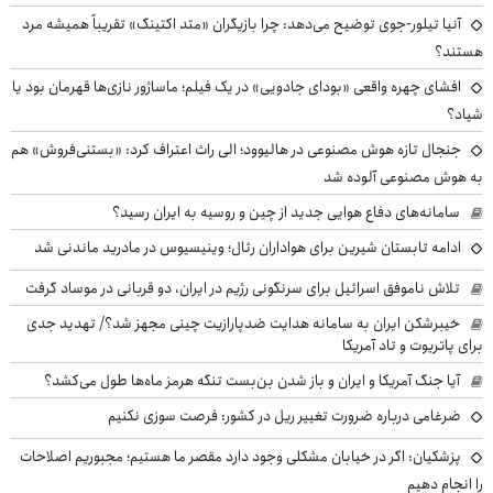
آنیا تیلور-جوی توضیح می‌دهد: چرا بازیگران «متد اکتینگ» تقریباً همیشه مرد
هستند؟
افشای چهره واقعی «بودای جادویی» در یک فیلم؛ ماساژور نازی‌ها قهرمان بود یا
شیاد؟
جنجال تازه هوش مصنوعی در هالیوود؛ الی راث اعتراف کرد: «بستنی‌فروش» هم
به هوش مصنوعی آلوده شد
سامانه‌های دفاع هوایی جدید از چین و روسیه به ایران رسید؟
ادامه تابستان شیرین برای هواداران رئال؛ وینیسیوس در مادرید ماندنی شد
تلاش ناموفق اسرائیل برای سرنگونی رژیم در ایران، دو قربانی در موساد گرفت
خیبرشکن ایران به سامانه هدایت ضدپارازیت چینی مجهز شد؟/ تهدید جدی
برای پاتریوت و تاد آمریکا
آیا جنگ آمریکا و ایران و باز شدن بن‌بست تنگه هرمز ماه‌ها طول می‌کشد؟
ضرغامی درباره ضرورت تغییر ریل در کشور: فرصت سوزی نکنیم
پزشکیان: اگر در خیابان مشکلی وجود دارد مقصر ما هستیم؛ مجبوریم اصلاحات
را انجام دهیم