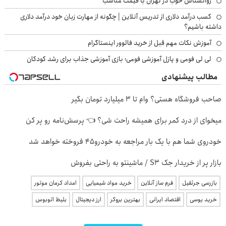
روانشناس خوب در تهران با قیمت مناسب
کسب درآمد دلاری از تدریس آنلاین | چگونه از مهارت زبان خود درآمد دلاری
داشته باشیم؟
آموزش نکات مهم قبل از خرید فالوور اینستاگرام
لی لی فومی و پازل آموزشی فومی؛ بازی آموزشی جذاب برای رشد کودکان
مطالب پیشنهادی
صاحب فروشگاه هستی؟ وام تا ۳ میلیارد تومان بگیر
میخوای از درد کمر برای همیشه راحت شی؟ 👈 پرسش‌نامه رو پر کن
خودروی شما هم با یک بار مراجعه به خودرو45 فروخته خواهد شد
بازار پر از خریدار جک S3 / ماشینتو به راحتی بفروش
بازرسی جرثقیل
فرم ساز آنلاین
خرید مواد شیمیایی
امداد کرمان موتور
خرید یوسی
اقتصاد ایرانی
بهترین بروکر
ارز دیجیتال
بلیط اتوبوس