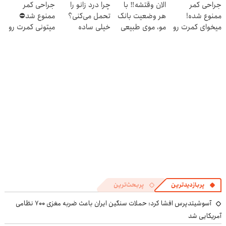
جراحی کمر
الان وقتشه‼️ با
چرا درد زانو را
جراحی کمر
بده 🎯
ممنوع شده!
هر وضعیت بانک
تحمل می‌کنی؟
ممنوع شد⛔
میخوای کمرت رو
مو، موی طبیعی
خیلی ساده
میتونی کمرت رو
در منزل درمان
بکار!
درمنزل درمانش
در منزل درمان
کنی؟
کن
کنی! 👈🏻
((پرسش‌نامه))
پرسش‌نامه
پربازدیدترین
پربحث‌ترین
آسوشیتدپرس افشا کرد: حملات سنگین ایران باعث ضربه مغزی ۷۰۰ نظامی
آمریکایی شد