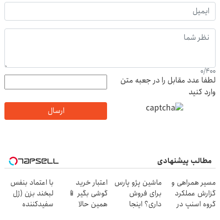
0
/
400
لطفا عدد مقابل را در جعبه متن
وارد کنید
ارسال
مطالب پیشنهادی
مسیر همراهی و
ماشین پژو پارس
اعتبار خرید
با اعتماد بنفس
گزارش عملکرد
برای فروش
گوشی بگیر 📱
لبخند بزن (ژل
گروه اسنپ در
داری؟ اینجا
همین حالا
سفیدکننده
۱۴۰۴
سریع بفروشش
درخواست اعتبار
دندان40%تخفیف)