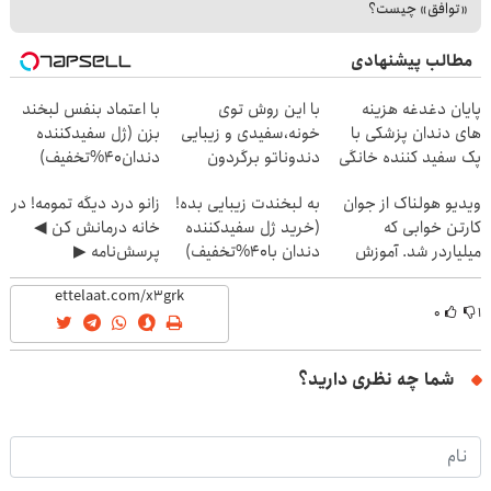
«توافق» چیست؟
مطالب پیشنهادی
پایان دغدغه هزینه
با این روش توی
با اعتماد بنفس لبخند
های دندان پزشکی با
خونه،سفیدی و زیبایی
بزن (ژل سفیدکننده
پک سفید کننده خانگی
دندوناتو برگردون
دندان40%تخفیف)
(40%off)
ویدیو هولناک از جوان
به لبخندت زیبایی بده!
زانو درد دیگه تمومه! در
کارتن خوابی که
(خرید ژل سفیدکننده
خانه درمانش کن ◀
میلیاردر شد. آموزش
دندان با40%تخفیف)
پرسش‌نامه ▶
رایگان
۰
۱
شما چه نظری دارید؟