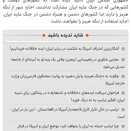
جمهوری اسلامی ایران تاکید کرده است که کشورهای دوست و
کشورهایی که در جنگ علیه ایران مشارکت نداشتند، اجازه عبور از تنگه
هرمز را دارند اما کشورهای دشمن و همراه دشمن در جنگ علیه ایران،
اجازه استفاده از تنگه هرمز را نخواهند داشت
شاید ندیده باشید
آشکارترین اعتراف آمریکا به شکست در برابر ایران؛ ایده خلاقانه خریداریم!
مجتبی شکوری در راهپیمایی اربعین؛ وقتی یک ویدئو به آیینه‌ای از جامعه
تبدیل می‌شود
چگونه به «جنگ هرمز» پایان دهیم؛ به روایت سخنگوی فارسی‌زبان وزارت
خارجه آمریکا
فراخوان دریافت ایده‌های «خلاقانه و نامتعارف» در پنتاگون برای تنبیه
ایران؛ کفگیر ترامپ به ته دیگ خورد!
ترامپ در حال تکرار کارزار فاجعه‌بار آمریکا در افغانستان - این بار در ایران -
است
چرا ترامپ حمله به ایران را متوقف کرد؛ موضع ایران و آمریکا در قبال