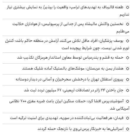
طعنه قالیباف به تهدیدهای ترامپ: واقعیت را بپذیر/ به نمایش بیشتری نیاز
نداریم
نخستین واکنش عالیشاه پس از جدایی از پرسپولیس: از هواداران حلالیت
می‌طلبم
یوسف پزشکیان: افراد عاقل تلاش می‌کنند آرامش در منطقه حاکم باشد؛ کنترل
تورم شدنی نیست، چون شرایط پیچیده است
حمله به قشم و بندرعباس توسط معاون استاندار هرمزگان تکذیب شد
هشدار یمن به عربستان: موشک‌های بالستیک آماده شلیک هستند
پیروزی استقلال تهران با درخشش سحرخیزان و آسانی در دیدار دوستانه
جان باختن ۲۴ زائر در تصادفات اربعینی؛ ۶۷ میلیون تردد ثبت شد
آسوشیتدپرس افشا کرد: حملات سنگین ایران باعث ضربه مغزی ۷۰۰ نظامی
آمریکایی شد
فیدان: هر فعالیت بی‌ثبات‌کننده در سوریه، تهدیدی برای امنیت ترکیه است
اسرائیلی‌ها به خبرنگار پرس‌تی‌وی با نارنجک حمله کردند