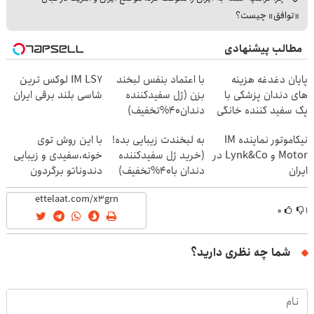
«توافق» چیست؟
مطالب پیشنهادی
پایان دغدغه هزینه
با اعتماد بنفس لبخند
IM LS7 لوکس ترین
های دندان پزشکی با
بزن (ژل سفیدکننده
شاسی بلند برقی ایران
پک سفید کننده خانگی
دندان40%تخفیف)
نیکاموتور نماینده IM
به لبخندت زیبایی بده!
با این روش توی
Motor و Lynk&Co در
(خرید ژل سفیدکننده
خونه،سفیدی و زیبایی
ایران
دندان با40%تخفیف)
دندوناتو برگردون
(40%off)
۰
۱
شما چه نظری دارید؟