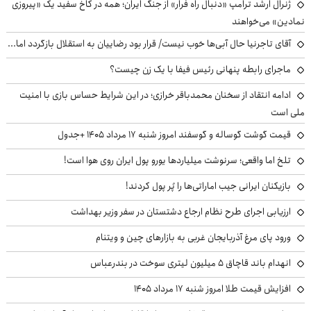
ژنرال ارشد ترامپ «دنبال راه فرار» از جنگ ایران؛ همه در کاخ سفید یک «پیروزی
نمادین» می‌خواهند
آقای تاجرنیا حال آبی‌ها خوب نیست/ قرار بود رضاییان به استقلال بازگردد اما...
ماجرای رابطه پنهانی رئیس فیفا با یک زن چیست؟
ادامه انتقاد از سخنان محمدباقر خرازی؛ در این شرایط حساس بازی با امنیت
ملی است
قیمت گوشت گوساله و گوسفند امروز شنبه ۱۷ مرداد ۱۴۰۵ +جدول
تلخ اما واقعی؛ سرنوشت میلیاردها یورو پول ایران روی هوا است!
بازیکنان ایرانی جیب اماراتی‌ها را پُر پول کردند!
ارزیابی اجرای طرح نظام ارجاع دشتستان در سفر وزیر بهداشت
ورود پای مرغ آذربایجان غربی به بازارهای چین و ویتنام
انهدام باند قاچاق ۵ میلیون لیتری سوخت در بندرعباس
افزایش قیمت طلا امروز شنبه ۱۷ مرداد ۱۴۰۵