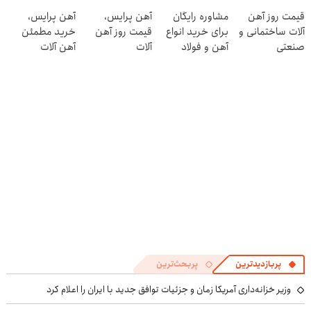
پرایس
جمع‌بندی
در منزل درمان
قیمت روز آهن
مشاوره رایگان
آهن پرایس،
آهن پرایس،
تابستون فقط در
کنی! 👈🏻
آلات ساختمانی و
برای خرید انواع
قیمت روز آهن
خرید مطمئن
یک هفته 📚
پرسش‌نامه
صنعتی
آهن و فولاد
آلات
آهن آلات
پربازدیدترین
پربحث‌ترین
وزیر خزانه‌داری آمریکا زمان و جزئیات توافق جدید با ایران را اعلام کرد