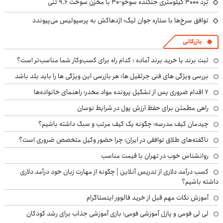
بُرد ۳۰۰۰ کیلومتری جنگنده سوخو-۳۰ با مخزن سوخت ۹.۶ تُنی
توافق سرخ‌ها با ستاره جوان لیگ؛ اژدهاکش به پرسپولیس می‌پیوندد
بازرگانی
ثبت برند یا خرید برند آماده : کدام راه برای کسب‌وکار شما مناسب‌تر است؟
بررسی ویژگی های فنی جرثقیل ها: هر بازرسی این ویژگی ها را باید بلد باشد
۷ اقدام ضروری پس از تشکیل پرونده مواد مخدر؛ راهنمای خانواده‌ها
راهی مطمئن برای حفظ ارزش پول در شرایط نوسان
چیدمان کیف مدرسه؛ چگونه یک کیف مرتب و سبک داشته باشیم؟
ناگفته‌های طلاق توافقی در ایران؛ چرا حضور وکیل متخصص ضروری است؟
روانشناس خوب در تهران با قیمت مناسب
کسب درآمد دلاری از تدریس آنلاین | چگونه از مهارت زبان خود درآمد دلاری
داشته باشیم؟
آموزش نکات مهم قبل از خرید فالوور اینستاگرام
لی لی فومی و پازل آموزشی فومی؛ بازی آموزشی جذاب برای رشد کودکان