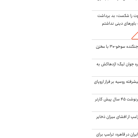
ت را شکست: بد برداشت
باورهای دینی نداشتم
بُرد ۳۰۰۰ کیلومتری جنگنده سوخو-۳۰ با مخزن
ره جوان لیگ؛ اژدهاکش به
گنده پیشرفته روسیه بر فراز اروپای
ایران، ترامپ را به سرنوشت ۴۵ سال پیش کارتر
مپ از افشای میزان ذخایر
ران در قاهره: ترامپ برای