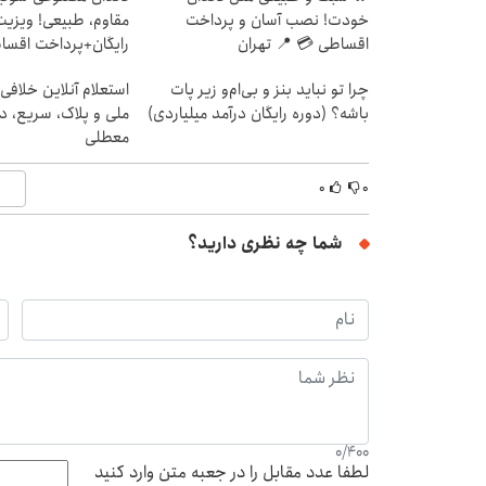
خودت! نصب آسان و پرداخت
مقاوم، طبیعی! ویزیت
اقساطی 💳 📍 تهران
رایگان+پرداخت اقس
چرا تو نباید بنز و بی‌ام‌و زیر پات
استعلام آنلاین خلافی
باشه؟ (دوره رایگان درآمد میلیاردی)
ملی و پلاک، سریع، د
معطلی
۰
۰
شما چه نظری دارید؟
0
/
400
لطفا عدد مقابل را در جعبه متن وارد کنید