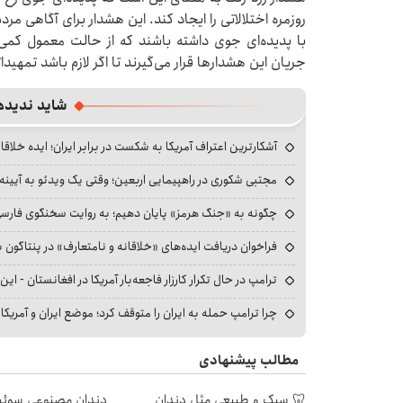
روزمره اختلالاتی را ایجاد کند. این هشدار برای آگاهی مردم
با پدیده‌ای جوی داشته باشند که از حالت معمول کمی
جریان این هشدارها قرار می‌گیرند تا اگر لازم باشد تمهیدا
شاید ندیده
آشکارترین اعتراف آمریکا به شکست در برابر ایران؛ ایده خلاقا
مجتبی شکوری در راهپیمایی اربعین؛ وقتی یک ویدئو به آیینه‌
چگونه به «جنگ هرمز» پایان دهیم؛ به روایت سخنگوی فارسی‌ز
فراخوان دریافت ایده‌های «خلاقانه و نامتعارف» در پنتاگون بر
ترامپ در حال تکرار کارزار فاجعه‌بار آمریکا در افغانستان - این 
چرا ترامپ حمله به ایران را متوقف کرد؛ موضع ایران و آمریک
مطالب پیشنهادی
🦷 سبک و طبیعی مثل دندان
دندان مصنوعی سوئی