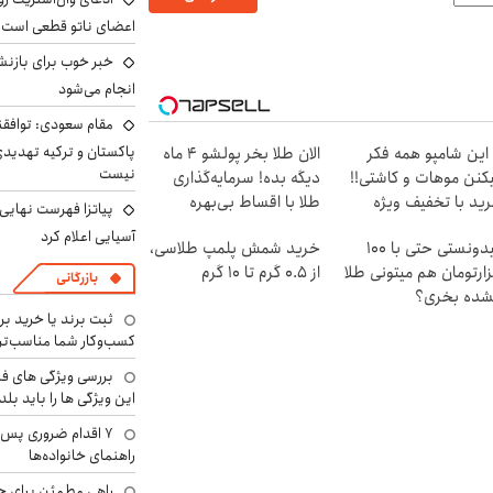
اعضای ناتو قطعی است
خبر خوب برای بازنش
انجام می‌شود
مقام سعودی: توافقن
پاکستان و ترکیه تهدید
 این شامپو همه فکر
الان طلا بخر پولشو 4 ماه
نیست
کنن موهات و کاشتی!!
دیگه بده! سرمایه‌گذاری
ید با تخفیف ویژه
طلا با اقساط بی‌بهره
پیاتزا فهرست نهایی 
آسیایی اعلام کرد
میدونستی حتی با ۱۰۰
خرید شمش پلمپ طلاسی،
ارتومان هم میتونی طلا
از ۰.۵ گرم تا ۱۰ گرم
بازرگانی
شده بخری؟
ثبت برند یا خرید برن
کسب‌وکار شما مناسب‌ت
بررسی ویژگی های فن
این ویژگی ها را باید بلد
۷ اقدام ضروری پس 
راهنمای خانواده‌ها
راهی مطمئن برای ح