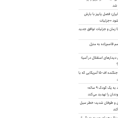
ایران؛ فصل پاییز با بارش
‌شود +جزئیات
کا زمان و جزئیات توافق جدید
سم قاسم‌زاده به منزل
 دیدارهای استقلال در آسیا؛
؟
کابین خلبان و لاشه جنگنده اف-۱۵ آمریکایی که با
حمله سگ‌های ولگرد به یک کودک ۹ ساله؛
دان را تهدید می‌کند
ق و طوفان شدید؛ خطر سیل
کند
رنال: حمله روسیه به یکی از