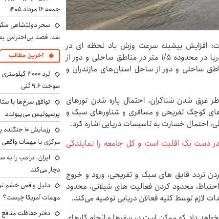
جمعه ۱۶ مرداد ۱۴۰۵
سحر دولتشاهی سکو
شد، قصد بی‌احترامی به 
ست: افزایش بیشینه سرعت وزش باد لحظه ای در
آخرین مطالب
محدوده ۲۰ تا ۲۴ نات و افزایش بیشینه ارتفاع امواج دریا در محدوده ۱/۵ متر در مناطق ساحلی و دور از
۲ تا ۲۸ اردیبهشت) در مناطق ساحلی و دور از ساحل استان‌های مازندران و
سوخت ۹.۶ تُنی
خطر غرق شدن شناگران، احتمال پاره شدن تورهای
توافق سرخ‌ها با ستا
ای کوچک تفریحی و مسافری و شناورهای سبک و
پرسپولیس می‌پیوندد
ی، احتمال خسارت به تاسیسات دریایی اشاره کرد.
رزمایش ۱۰ جن
مرکزی با مهمات واقعی
ر دست یک اقلیت است و کل جامعه را نمایندگی
دچار می‌کند
دن تردد قایق های سبک و تفریحی، ورود و خروج
دلیل واقعی خشم ترا
 احتیاط، محدود کردن فعالیت های شیلاتی، محدود
ات لازم توسط کلیه فعالان دریایی توصیه می‌کند.
مهمات آمریکا چیست؟
دفتر حفاظت منافع ای
خواهد داد که ممکن است در سفرها و انجام کارهای