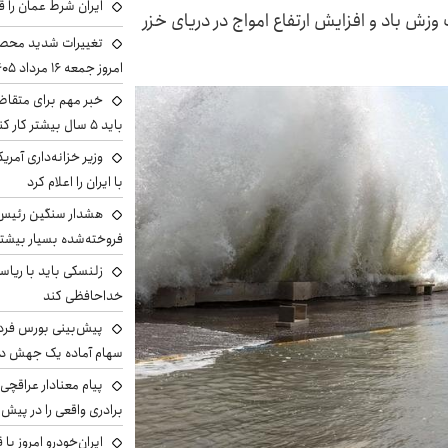
ایران شرط عمان را ق
ش باد و افزایش ارتفاع امواج در دریای خزر
تغییرات شدید محصو
امروز جمعه ۱۶ مرداد ۱۴۰۵ را ببینند
خبر مهم برای متقاض
باید ۵ سال بیشتر کار کنند
وزیر خزانه‌داری آمری
با ایران را اعلام کرد
هشدار سنگین رئیس ا
فروخته‌شده بسیار بیشتر
زلنسکی باید با ریا
خداحافظی کند
سهام آماده یک جهش د
پیام معنادار عراقچی:
برادری واقعی را در پیش 
ایران‌خودرو امروز با