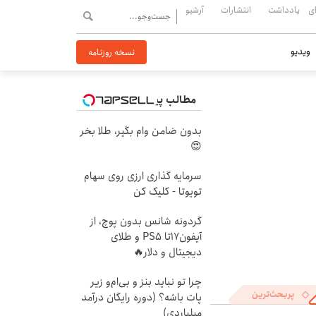
ی
یادداشت
انتشارات
آرشیو
ویدیو
نسخه روزنامه
مطالب پیشنهادی
بدون ضامن وام بگیر، طلا بخر
😍
سرمایه گذاری ارزی روی سهام
تویوتا - کلیک کن
گردونه شانس بدون پوچ، از
آیفون17تا PS5 و طلای
دیجیتال و دلار🔥
چرا تو نباید بنز و بی‌ام‌و زیر
پربحث‌ترین
پات باشه؟ (دوره رایگان درآمد
میلیاردی)