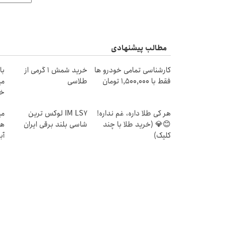
مطالب پیشنهادی
کارشناسی تمامی خودرو ها
خرید شمش 1 گرمی از
با
فقط با 1,500,000 تومان
طلاسی
می
خر
هر کی طلا داره، غم نداره!
IM LS7 لوکس ترین
😊💎 (خرید طلا با چند
شاسی بلند برقی ایران
هز
کلیک)
آب