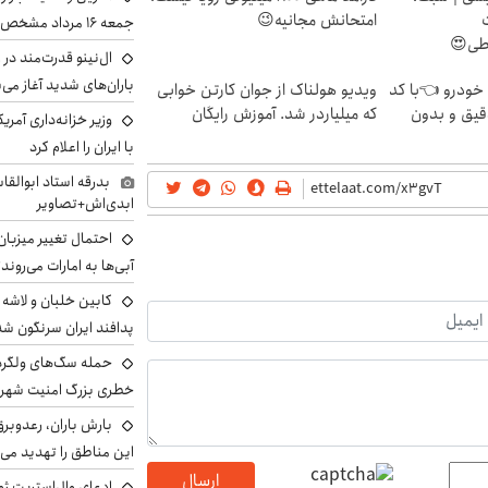
امتحانش مجانیه😉
جمعه ۱۶ مرداد مشخص شد
اطی😍
ال‌نینو قدرت‌مند در 
باران‌های شدید آغاز می
 خودرو 👈با کد
ویدیو هولناک از جوان کارتن خوابی
قیق و بدون
که میلیاردر شد. آموزش رایگان
وزیر خزانه‌داری آمری
با ایران را اعلام کرد
بدرقه استاد ابوالقا
ابدی‌اش+تصاویر
احتمال تغییر میزبان
آبی‌ها به امارات می‌روند
پدافند ایران سرنگون شد
خطری بزرگ امنیت شهرون
بارش باران، رعدوبر
این مناطق را تهدید می‌
ارسال
ادعای وال‌استریت ژو