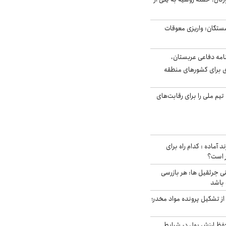
ستگان: واریزی معوقات
امه دفاعی عربستان،
ی برای کشورهای منطقه
تیم ملی را برای رقابت‌های
د آماده : کدام راه برای
ر است؟
ی جرثقیل ها: هر بازرسی
 باشد
از تشکیل پرونده مواد مخدر؛
فظ ارزش پول در شرایط