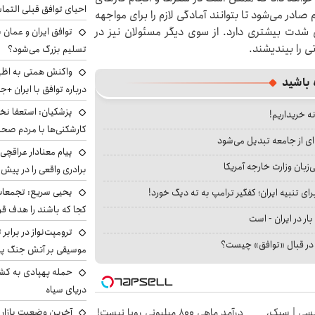
احیای توافق قبلی التما
 صادر می‌شود تا بتوانند آمادگی لازم را برای مواجهه
 شدت بیشتری دارد. از سوی دیگر مسئولان نیز در
توافق ایران و عمان ب
تی را بیندیشند.
تسلیم بزرگ می‌شود؟
واکنش همتی به اظهار
 باشید
درباره توافق با ایران +ج
پزشکیان: استعفا نخوا
نه خریداریم!
کارشکنی‌ها با مردم صح
ای از جامعه تبدیل می‌شود
پیام معنادار عراقچی:
بان وزارت خارجه آمریکا
برادری واقعی را در پیش 
یحیی سریع: تجمعات 
ای تنبیه ایران؛ کفگیر ترامپ به ته دیگ خورد!
کجا که باشند را هدف قر
بار در ایران - است
ترومپت‌نواز در برابر 
ا در قبال «توافق» چیست؟
موسیقی بر آتش جنگ پیر
حمله پهپادی به کشت
دریای سیاه
سی | سبک،
درآمد ماهی 800 میلیونی رویا نیست!
آخرین وضعیت بازار ار