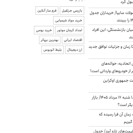
بول کرد
بازرسی جرثقیل
فرم ساز آنلاین
لات سایپا/ خریداران جدول
خرید مواد شیمیایی
یان بازنشستگی: این افراد
امداد کرمان موتور
خرید یوسی
اقتصاد ایرانی
بهترین بروکر
کا زمان و جزئیات توافق جدید
ارز دیجیتال
بلیط اتوبوس
تحادیه: حواله‌های
 از خودروهای وارداتی است!
ست جمهوری اوکراین
پیش‌بینی بورس فردا شنبه ۱۷ مرداد ۱۴۰۵/ بازار
یگر است؟
 زمان آن فرا رسیده که
گیریم
 قیمت‌های تازه آمد/ جدول