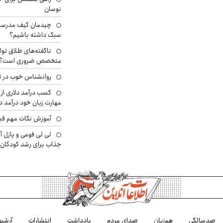
نوسان
چیدمان کیف مدرسه؛
سبک داشته باشیم؟
ناگفته‌های طلاق توا
متخصص ضروری است؟
روانشناس خوب در ت
کسب درآمد دلاری از 
مهارت زبان خود درآمد د
آموزش نکات مهم قبل 
لی لی فومی و پازل آ
جذاب برای رشد کودکان
صدسالگی
هم‌زبان
صدای مردم
یادداشت
انتشارات
آرشیو