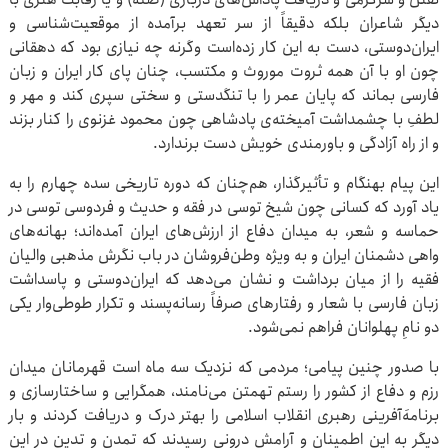
دیگر شاعران بلکه دقیقاً از سر تعهد برآمده از موقعیت‌شناسی و
ایران‌دوستی، دست به این کار زده‌است وگرنه چه نیازی بود که دهقانی
چون او با آن همه ثروت موروث و مکتسب، چنان پای کار ایران و زبان
فارسی بماند که پایان عمر را با تنگدستی و سختی سپری کند و مهر و
لطفِ با چشمداشت آمیخته‌ی پادشاهی چون محمود غزنوی را کنار بزند
و از راه آزادگی و باورمندی خویش دست برندارد.
این پیام بهنگام و تأثیرگذار، هم‌چنان که دوره تاریخی سده چهارم را به
یاد آورد که کسانی چون شیخ توسی در فقه و حدیث و فردوسی توسی در
حماسه و شعر، به میدان دفاع از ارزش‌های ایران آمده‌اند؛ بهانه‌های
واهی دشمنان ایران و به ویژه وطن‌فروشان در باب نگرش مذهبی والیان
فقیه را از میان برداشت و نشان می‌دهد که ایران‌دوستی و پاسداشت
زبان فارسی با شعار و رفتارهای صرفاً رسانه‌پسند و تکرار طوطی‌وار یکی
دو نامِ پهلوانان فراهم نمی‌شود.
با صدور چنین پیامی؛ مردمی که نزدیک سه ماه است قهرمانان میدان
رزم و دفاع از کشور را رستم تهمتن می‌نامند، همگرایی و ساختارسازی و
برنامه‌َآفرینی رهبری انقلاب اسلامی را بهتر درک و دریافت کردند و بار
دیگر به این اطمینان و آرامش درونی رسیدند که تمدن و تدین در این