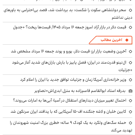
سحر دولتشاهی سکوت را شکست: بد برداشت شد، قصد بی‌احترامی به باورهای
دینی نداشتم
قیمت دلار در بازار آزاد امروز جمعه ۱۶ مرداد ۱۴۰۵/ قیمت‌ها ریخت؟ +جدول
آخرین مطالب
آخرین وضعیت بازار ارز؛ قیمت دلار، یورو و پوند جمعه ۱۶ مرداد مشخص شد
ال‌نینو قدرت‌مند در ایران؛ فصل پاییز با بارش باران‌های شدید آغاز می‌شود
+جزئیات
وزیر خزانه‌داری آمریکا زمان و جزئیات توافق جدید با ایران را اعلام کرد
بدرقه استاد ابوالقاسم قاسم‌زاده به منزل ابدی‌اش+تصاویر
احتمال تغییر میزبان دیدارهای استقلال در آسیا؛ آبی‌ها به امارات می‌روند؟
کابین خلبان و لاشه جنگنده اف-۱۵ آمریکایی که با پدافند ایران سرنگون شد
حمله سگ‌های ولگرد به یک کودک ۹ ساله؛ خطری بزرگ امنیت شهروندان را
تهدید می‌کند