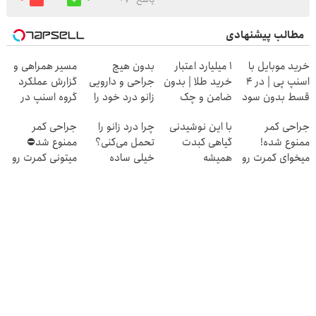
مطالب پیشنهادی
خرید موبایل با
۱ میلیارد اعتبار
بدون هیچ
مسیر همراهی و
اسنپ پی | در ۴
خرید طلا | بدون
جراحی و دارویی
گزارش عملکرد
قسط بدون سود
ضامن و چک
زانو درد خود را
گروه اسنپ در
و کارمزد!
درمان کنید ◀
۱۴۰۴
جراحی کمر
با این نوشیدنی
چرا درد زانو را
جراحی کمر
پرسش نامه ▶
ممنوع شده!
گیاهی کبدت
تحمل می‌کنی؟
ممنوع شد⛔
میخوای کمرت رو
همیشه
خیلی ساده
میتونی کمرت رو
در منزل درمان
پرقدرته55%تخفیف
درمنزل درمانش
در منزل درمان
کنی؟
کن
کنی! 👈🏻
((پرسش‌نامه))
پرسش‌نامه