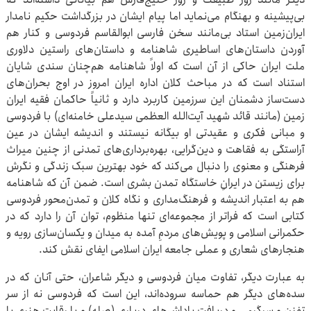
بی‌پیشینه و بهنگام می‌نماید اما پیام ایشان در بزرگداشت حکیم نامدار
ایران‌زمین استاد بی‌مانند سخن فارسی ابوالقاسم فردوسی و کنار هم
آوردن داستان‌های اساطیری شاهنامه و داستان‌های راستین دلاوری
ملت ایران حاکی از آن است که اولاً شاهنامه هم‌چنان سندی شایان
استناد است که در مباحث کلان اداره ایران امروز در اوج بحران‌های
دست‌ساز دشمنان این سرزمین کاربرد دارد و ثانیاً حاکمان فقیه ایران
زمین (مانند قائد شهید آیت‌الله العظمی سیدعلی خامنه‌ای) با فردوسی
و مبانی فکری و عقیدتی او بیگانه نیستند و اندیشه ایشان در عین
آراستگی به فقاهت و دین‌گرایی، بهره‌برداری‌های تمدنی از چنین میراث
فرهنگی و معنوی را دنبال می‌کند که خود بهترین سبک زندگی و نگرش
برای زیستن در ایرانِ خاستگاه تمدن بشری است. ضمن آن که شاهنامه
هم به اعتبار اندیشه و فرهنگ‌مداری و نگاه کلان و تمدن‌محور فردوسی
کتابی است که فراتر از مجموعه‌ای تنها منظوم، توان آن را دارد که در
حکمرانی اسلامی و پویش‌های مردمِ آمده به میدان و یکسان‌سازی رویه و
هنجارهای شعاری و عملی جامعه ایران اسلامی ایفای نقش کند.
به عبارت دیگر، تفاوت میان فردوسی و دیگر شاعران، حتی آنان که در
سده‌های دیگر هم حماسه سروده‌اند، این است که فردوسی نه از سر
تفنن و سرگرمی و دریافت پاداش‌های درباری (صله) و یا رقابت هنری با