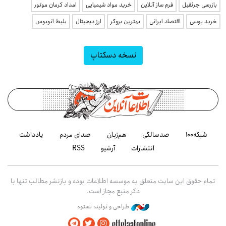
بازرسی جرثقیل
فرم ساز آنلاین
خرید مواد شیمیایی
امداد کرمان موتور
خرید یوسی
اقتصاد ایرانی
بهترین بروکر
ارز دیجیتال
بلیط اتوبوس
نسخه دسکتاپ
شبکه۱۰۰
صدسالگی
هم‌زبان
صدای مردم
یادداشت
انتشارات
آرشیو
RSS
تمام حقوق این سایت متعلق به موسسه اطلاعات بوده و بازنشر مطالب تنها با
ذکر منبع مجاز است.
طراحی و تولید: نستوه