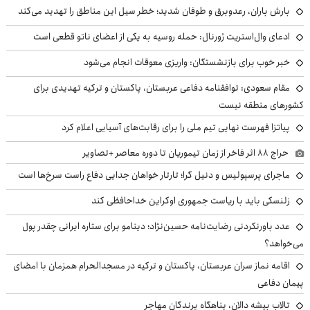
بارش باران، رعدوبرق و طوفان شدید؛ خطر سیل این مناطق را تهدید می‌کند
ادعای وال‌استریت ژورنال: حمله روسیه به یکی از اعضای ناتو قطعی است
خبر خوب برای بازنشستگان: واریزی معوقات انجام می‌شود
مقام سعودی: توافقنامه دفاعی عربستان، پاکستان و ترکیه تهدیدی برای
کشورهای منطقه نیست
پیاتزا فهرست نهایی تیم ملی را برای رقابت‌های آسیایی اعلام کرد
حراج ۸۸ اثر فاخر از زمان تیموریان تا دوره معاصر +تصاویر
ماجرای پرسپولیس و دنیل گرا؛ تارتار خواهان جدایی دفاع راست سرخ‌ها است
زلنسکی باید با ریاست جمهوری اوکراین خداحافظی کند
عدد باورنکردنی رضایت‌نامه حسین‌نژاد؛ دینامو برای ستاره ایرانی چقدر پول
می‌خواهد؟
اقامه نماز سران عربستان، پاکستان و ترکیه در مسجدالحرام همزمان با امضای
پیمان دفاعی
تالاب بیشه دالان، پناهگاه پرندگان مهاجر