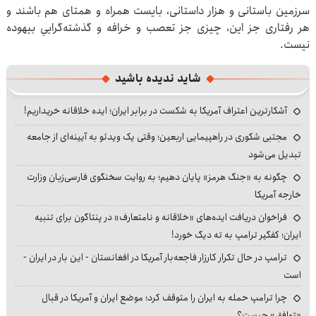
سرزمین باستانی و هزار داستانی، بایست همراه و همتای هم باشند و
هر رفتاری جز این، چیزی جز تعصب و خرافه و گذشته‌گراییِ بیهوده
نیست.
شاید ندیده باشید
آشکارترین اعتراف آمریکا به شکست در برابر ایران؛ ایده خلاقانه خریداریم!
مجتبی شکوری در راهپیمایی اربعین؛ وقتی یک ویدئو به آیینه‌ای از جامعه
تبدیل می‌شود
چگونه به «جنگ هرمز» پایان دهیم؛ به روایت سخنگوی فارسی‌زبان وزارت
خارجه آمریکا
فراخوان دریافت ایده‌های «خلاقانه و نامتعارف» در پنتاگون برای تنبیه
ایران؛ کفگیر ترامپ به ته دیگ خورد!
ترامپ در حال تکرار کارزار فاجعه‌بار آمریکا در افغانستان - این بار در ایران -
است
چرا ترامپ حمله به ایران را متوقف کرد؛ موضع ایران و آمریکا در قبال
«توافق» چیست؟