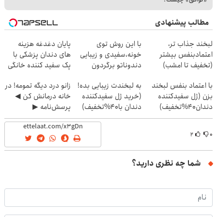
مطالب پیشنهادی
لبخند جذاب تر،
با این روش توی
پایان دغدغه هزینه
اعتمادبنفس بیشتر
خونه،سفیدی و زیبایی
های دندان پزشکی با
(تخفیف تا امشب)
دندوناتو برگردون
پک سفید کننده خانگی
(40%off)
با اعتماد بنفس لبخند
به لبخندت زیبایی بده!
زانو درد دیگه تمومه! در
بزن (ژل سفیدکننده
(خرید ژل سفیدکننده
خانه درمانش کن ◀
دندان40%تخفیف)
دندان با40%تخفیف)
پرسش‌نامه ▶
۲
۰
شما چه نظری دارید؟