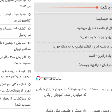
می‌کند؟
 باشید
«دینامیت، نوشیدنی 
نه خریداریم!
کتابفروشی‌ها
ای از جامعه تبدیل می‌شود
کشف ۲۰۶ میل
در اردبیل
بان وزارت خارجه آمریکا
نمایش «اربعین» ناص
ای تنبیه ایران؛ کفگیر ترامپ به ته دیگ خورد!
معاصر تهران
بار در ایران - است
افزایش ۰۰
مصرف سوخت
ا در قبال «توافق» چیست؟
قوه قضاییه خط و نش
برخورد می‌کنیم +ویدیو
آغاز همکاری موشکی ا
هی 800 میلیونی رویا نیست!
ویدیو هولناک از جوان کارتن خوابی
تهران از پیونگ‌یانگ می‌
که میلیاردر شد. آموزش رایگان
رمزگشایی از بحران ت
تشدید شد!
لی دیدن همین
🦷 سبک و طبیعی مثل دندان