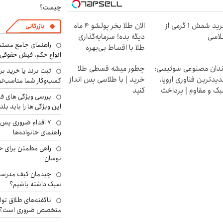
چیست؟
خرید شمش 1 گرمی از
الان طلا بخر پولشو 4 ماه
بازرگانی
اسی
دیگه بده! سرمایه‌گذاری
راهنمای جامع مستم
طلا با اقساط بی‌بهره
انواع حکم، فیش حقوقی 
دان مصنوعی سوئیسی:
چطور میشه قسطی طلا
ثبت برند یا خرید برن
یدترین فناوری اروپا،
خرید | با طلاسی پس انداز
کسب‌وکار شما مناسب‌ت
ک و مقاوم | پرداخت
کنید
بررسی ویژگی های فن
سطی
این ویژگی ها را باید بلد
۷ اقدام ضروری پس 
راهنمای خانواده‌ها
راهی مطمئن برای ح
نوسان
چیدمان کیف مدرسه؛
سبک داشته باشیم؟
ناگفته‌های طلاق توا
متخصص ضروری است؟