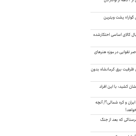
آیا جیمز کامرون پس از ۲ دهه از آواتار دل
گوارا» پشت ویترین
یارد ریال کالای اساسی احتکارشده
ر تقوایی در موزه هنرهای
۳ مگاواتی ظرفیت برق کرمانشاه بدون
ان کشید: با این افراد
یران و کره شمالی؟/ آنچه
خواهد!
رسناکی که بعد از جنگ