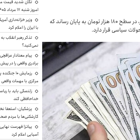
تکان شدید قیمت محص
امروز شنبه ۱۷ مرداد ۱۴۰۵
وزیر خزانه‌داری آمری
قیمت دلار در حالی دومین روز هفته را بدون تغییر، در سطح ۱۸۰ هزار تومان به پایان رساند که
با ایران را اعلام کرد
ولات سیاسی قرار دارد.
تذکر رهبر انقلاب به 
نمی‌کنید؟
پیام معنادار عراقچی:
برادری واقعی را در پیش 
رزمایش ۱۰ جن
مرکزی با مهمات واقعی
زلنسکی باید با ریا
خداحافظی کند
پزشکیان: استعفا نخوا
کارشکنی‌ها با مردم صح
پیاتزا فهرست نهایی 
آسیایی اعلام کرد