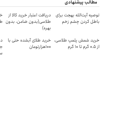
مطالب پیشنهادی
توصیه آیت‌الله بهجت برای
دریافت اعتبار خرید کالا از
باطل کردن چشم زخم
طلاسی(بدون ضامن، بدون
طل
بهره)
خرید شمش پلمپ طلاسی،
خرید طلای آبشده حتی با
دن
از ۰.۵ گرم تا ۱۰ گرم
۱۰۰هزارتومان
جد
سب
ق