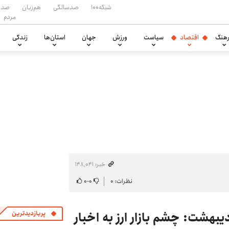
شبکه۱۰۰
صدسالگی
هم‌زبان
صدا
مردم
هنگ
اقتصاد
سیاست
ورزش
جهان
استان‌ها
زندگی
خبر: ۱۴۸٬۰۴۱
نظرات: ۰
۰
-
۰
 بازار ارز فردا دوشنبه ۲۸ اردیبهشت: چشم بازار ارز به اخبار
پربازدیدترین