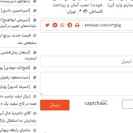
[منوچهر دین‌پرست]
مارتو وارد کن)
خودت! نصب آسان و پرداخت
[امیرحسین نادری] 
اقساطی 💳 📍 تهران
[امیرعلی ابوالفتح] 
نشانه‌های تغییر در آمریک
قیمت جدید برنج ایر
مشخص شد
[ارمغان زمان‌فشمی] 
اینترنت
[فتح‌الله جوادی] روز
[سیدمسعود رضوی] 
[جمیله کدیور] رؤیای
ژنرال ارشد ترامپ «دن
همه در کاخ سفید یک «پ
ارسال
آقای تاجرنیا حال آب
رضاییان به استقلال بازگر
ماجرای رابطه پنهانی