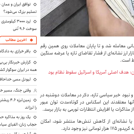
توافق ایران و عمان ب
تسلیم بزرگ می‌شود؟
سوخت ۹.۶ تُنی
آخرین مطالب
یکشنبه ۲۷ اردیبهشت با رقم ۱۸۰ هزار تومانی معامله شد و تا پایان معاملات روی همین رقم
باقر خرازی به دادگا
ار ارز نشانه‌ای از فشار تقاضای تازه یا عرضه سنگین
ط است.
گزارش خبرنگار بی‌بی‌
همه در ایران سوگوار ک
: هدف اصلی آمریکا و اسرائیل سقوط نظام بود
لیونل مسی خداحافظ
وقتی جنگ، مسیر خبر 
 نبود خبر سیاسی تازه، دلار در معاملات دوشنبه در
زمین‌لرزه
د داشت. آنها معتقدند این اسکناس در کوتاه‌مدت توان عبور
را لرزاند
از مذاکرات یا افزایش انتظارات تورمی به بازار برسد.
یک روز به مذاکره حم
یا نشانه‌ای از کاهش تنش‌ها منتشر شود، امکان
حجاب زنان؛ الفبای سیاس
یز وجود دارد.