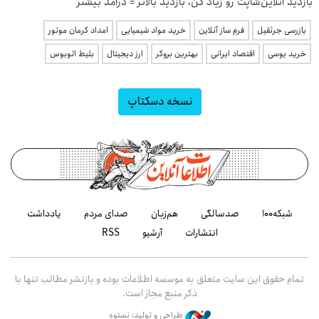
بازدید آنلاین‌شاپت رو زیاد کن، بازدید بالاتر = درآمد بیشتر
بازرسی جرثقیل
فرم ساز آنلاین
خرید مواد شیمیایی
امداد کرمان موتور
خرید یوسی
اقتصاد ایرانی
بهترین بروکر
ارز دیجیتال
بلیط اتوبوس
نسخه دسکتاپ
شبکه۱۰۰
صدسالگی
هم‌زبان
صدای مردم
یادداشت
انتشارات
آرشیو
RSS
تمام حقوق این سایت متعلق به موسسه اطلاعات بوده و بازنشر مطالب تنها با
ذکر منبع مجاز است.
طراحی و تولید: نستوه