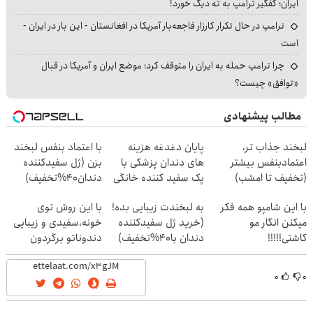
ایران؛ کفگیر ترامپ به ته دیگ خورد!
ترامپ در حال تکرار کارزار فاجعه‌بار آمریکا در افغانستان - این بار در ایران -
است
چرا ترامپ حمله به ایران را متوقف کرد؛ موضع ایران و آمریکا در قبال
«توافق» چیست؟
مطالب پیشنهادی
لبخند جذاب تر،
پایان دغدغه هزینه
با اعتماد بنفس لبخند
اعتمادبنفس بیشتر
های دندان پزشکی با
بزن (ژل سفیدکننده
(تخفیف تا امشب)
پک سفید کننده خانگی
دندان40%تخفیف)
با این شامپو همه فکر
به لبخندت زیبایی بده!
با این روش توی
میکنن انگار مو
(خرید ژل سفیدکننده
خونه،سفیدی و زیبایی
کاشتی!!!!!
دندان با40%تخفیف)
دندوناتو برگردون
(40%off)
۰
۰