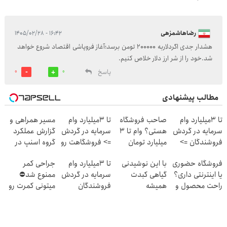
رضاهاشمزهی
۱۶:۴۲ - ۱۴۰۵/۰۲/۲۸
هشدار جدی اگردلاربه 200000 تومن برسد؛آغاز فروپاشی اقتصاد شروع خواهد
شد.خود را از شر ارز دلار خلاص کنیم.
پاسخ
0
0
مطالب پیشنهادی
تا 3میلیارد وام
صاحب فروشگاه
تا 3میلیارد وام
مسیر همراهی و
سرمایه در گردش
هستی؟ وام تا ۳
سرمایه در گردش
گزارش عملکرد
فروشندگان =>
میلیارد تومان
=> فروشگاهت رو
گروه اسنپ در
فروشگاهت رو
بگیر
ثبت کن
۱۴۰۴
فروشگاه حضوری
با این نوشیدنی
تا 3میلیارد وام
جراحی کمر
ثبت کن
یا اینترنتی داری؟
گیاهی کبدت
سرمایه در گردش
ممنوع شد⛔
راحت محصول و
همیشه
فروشندگان
میتونی کمرت رو
خدماتت رو
پرقدرته55%تخفیف
در منزل درمان
بفروش
کنی! 👈🏻
پرسش‌نامه