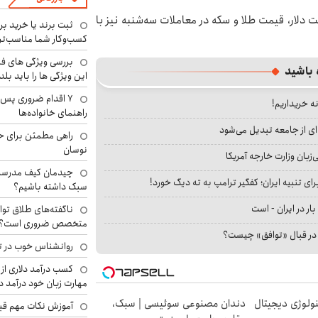
کارشناسان اقتصادی معتقدند در صورت تداوم ثبات قیمت دلار، قیمت طلا و سکه در معاملات سه‎‌شنبه نیز با
ثبت برند یا خرید برن
کسب‌وکار شما مناسب‌ت
بررسی ویژگی های فن
 باشید
این ویژگی ها را باید بلد
۷ اقدام ضروری پس 
نه خریداریم!
راهنمای خانواده‌ها
ای از جامعه تبدیل می‌شود
راهی مطمئن برای ح
نوسان
بان وزارت خارجه آمریکا
چیدمان کیف مدرسه؛
ای تنبیه ایران؛ کفگیر ترامپ به ته دیگ خورد!
سبک داشته باشیم؟
بار در ایران - است
ناگفته‌های طلاق توا
متخصص ضروری است؟
ا در قبال «توافق» چیست؟
روانشناس خوب در ت
کسب درآمد دلاری از 
مهارت زبان خود درآمد د
ولوژی دیجیتال
دندان مصنوعی سوئیسی | سبک،
آموزش نکات مهم قبل 