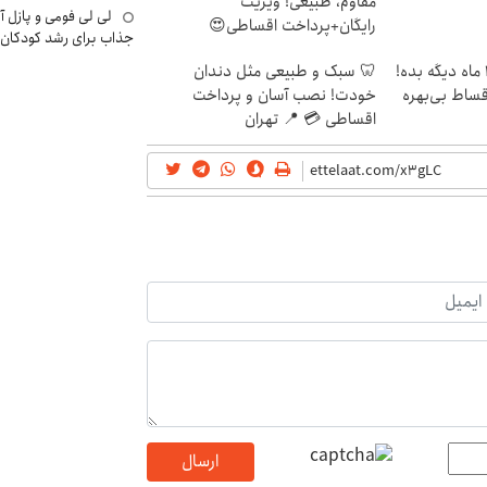
مقاوم، طبیعی! ویزیت
لی لی فومی و پازل آ
رایگان+پرداخت اقساطی😍
جذاب برای رشد کودکان
الان طلا بخر پولشو 4 ماه دیگه بده!
🦷 سبک و طبیعی مثل دندان
اقساط بی‌بهره
خودت! نصب آسان و پرداخت
اقساطی 💳 📍 تهران
ارسال