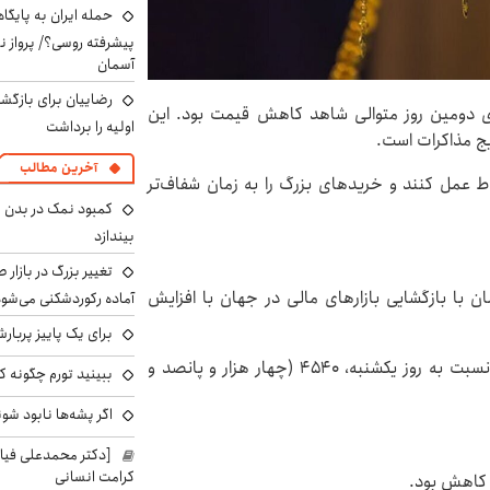
حمله ایران به پایگاه
پیشرفته روسی؟/ پرواز ن
آسمان
رضاییان برای بازگش
لا و سکه در روز دوشنبه ۲۸ اردیبهشت ۱۴۰۵ برای دومین روز متوالی شاهد کاهش قیمت بود. این
اولیه را برداشت
یج مذاکرات است.
آخرین مطالب
اط عمل کنند و خریدهای بزرگ را به زمان شفاف‌تر
کمبود نمک در بدن می
بیندازد
تغییر بزرگ در بازار 
دوشنبه ۲۸ اردیبهشت ماه ۱۴۰۵ و هم‌زمان با بازگشایی بازارهای مالی در جهان با افزایش
آماده رکوردشکنی می‌شو
برای یک پاییز پربار
قیمت طلای جهانی روز دوشنبه با افزایش ۰.۴۷ دلاری نسبت به روز یکشنبه، ۴۵۴۰ (چهار هزار و پانصد و
ببینید تورم چگونه کم
اگر پشه‌ها نابود شو
[دکتر محمدعلی فی
کرامت انسانی
 کاهش بود.