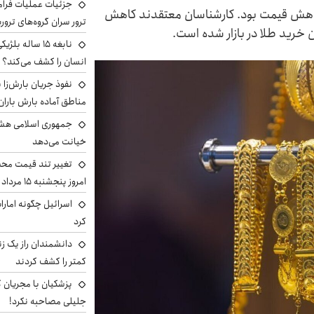
جزئیات عملیات فرامر
کاهش قیمت بود. کارشناسان معتقدند کاهش
ترور سران گروه‌های ترو
رید طلا در بازار شده است.
نابغه ۱۵ ساله 
انسان را کشف می‌کند؟
نفوذ جریان بارش‌زا ب
مناطق آماده بارش باران
جمهوری اسلامی هشد
خیانت می‌دهد
تغییر تند قیمت محصو
امروز پنجشنبه ۱۵ مرداد ۱۴۰۵ +جدول
اسرائیل چگونه امارا
کرد
دانشمندان راز یک زن
کمتر را کشف کردند
پزشکیان با مجریان 
جلیلی مصاحبه نکرد!