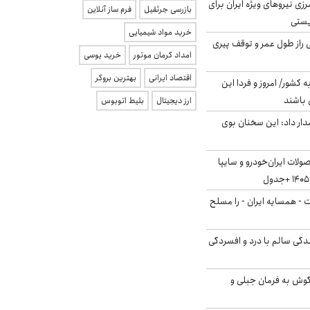
زی نیروهای ویژه ایران برای
بازرسی جرثقیل
فرم ساز آنلاین
ریستی
خرید مواد شیمیایی
بلژیکی راز طول عمر و توقف پیری
امداد کرمان موتور
خرید یوسی
اقتصاد ایرانی
بهترین بروکر
ه کشور/ امروز و فردا این
 باشند
ارز دیجیتال
بلیط اتوبوس
ار داد: این سخنان بوی
لات ایران‌خودرو و سایپا
ت - همسایه ایران - را مسلح
دگی سالم با درد و افسردگی
گوش به فرمان جبلی و