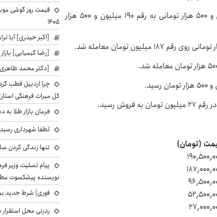
قیمت سکه امامی در روز دوشنبه با کاهش یک میلیون و ۵۰۰ هزار تومانی به رقم ۱۹۰ میلیون و ۵۰۰ هزار
۱۴۰۵
[اکبر حیدری] آیا ت
[رضا کیمیایی] بازار
[دکتر محمد طاهری]
چرا اردبیل قطب گر
کل میراث فرهنگی استان
روش رسید.
فرمان بازار طلا به 
لطفا شهرداری رسید
مت (تومان)
تنها زندگی کردن سل
۱۹۰٫۵۰۰٫۰
پیام تسلیت وزیر ف
۱۸۷٫۰۰۰٫۰
نویسنده پیشکسوت مطب
۹۶٫۵۰۰٫۰
فوری| شرط جدید برا
۵۲٫۵۰۰٫۰
۲۷٫۰۰۰٫۰
ردزنی محل استقرار ش