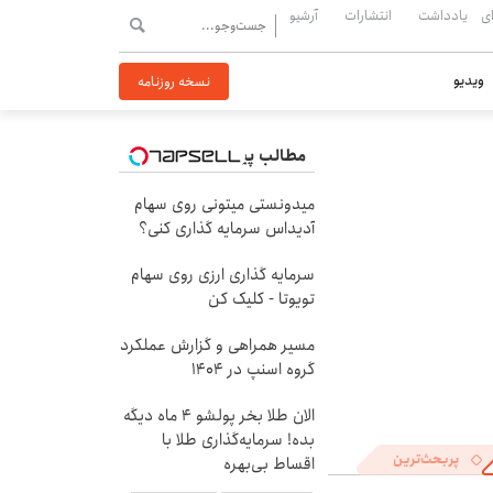
ی
یادداشت
انتشارات
آرشیو
ویدیو
نسخه روزنامه
مطالب پیشنهادی
میدونستی میتونی روی سهام
آدیداس سرمایه گذاری کنی؟
سرمایه گذاری ارزی روی سهام
تویوتا - کلیک کن
مسیر همراهی و گزارش عملکرد
گروه اسنپ در ۱۴۰۴
الان طلا بخر پولشو 4 ماه دیگه
بده! سرمایه‌گذاری طلا با
پربحث‌ترین
اقساط بی‌بهره