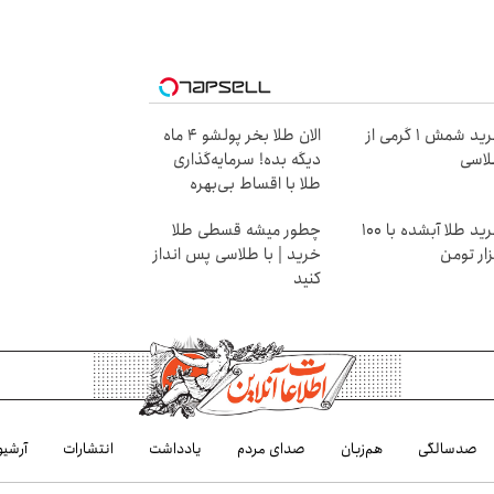
خرید شمش 1 گرمی از
الان طلا بخر پولشو 4 ماه
اسی
دیگه بده! سرمایه‌گذاری
طلا با اقساط بی‌بهره
خرید طلا آبشده با 100
چطور میشه قسطی طلا
ار تومن
خرید | با طلاسی پس انداز
کنید
صدسالگی
هم‌زبان
صدای مردم
یادداشت
انتشارات
آرشیو