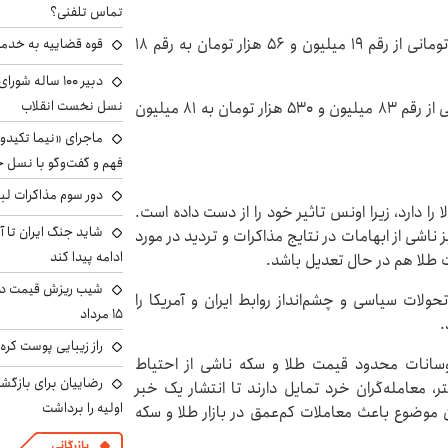
تماس تلفنی؟
هر گرم طلای ۱۸ عیار در روز دوشنبه با کاهش ۲۳۱ هزار تومانی از رقم ۱۹ میلیون و ۵۶ هزار تومان به رقم ۱۸
قوه قضاییه به خدمت
دبیر ۱۰۰ ساله ش
نسل نخست انقلاب
هر مثقال طلا نیز با کاهش یک میلیون و ۹۸۰ هزار تومانی از رقم ۸۳ میلیون و ۵۳۰ هزار تومان به ۸۱ میلیون
ماجرای «نیما تکیدو»
فهم و گفت‌وگو با نسل ج
دور سوم مذاکرات لبن
ا دارد، زیرا اونس تاثیر خود را از دست داده است.
شاید جنگ ایران تا 
اشی از ابهامات در نتایج مذاکرات و تردید در مورد
ادامه پیدا کند
لا هم در حال تعدیل باشد.
شیب ریزش قیمت دلار
ولات سیاسی و چشم‌انداز روابط ایران و آمریکا را
۱۵ مرداد
.
راز زیبایی پوست کره‌
شان می‌دهد نوسانات محدود قیمت طلا و سکه ناشی از احتیاط
رضاییان برای بازگش
ر، معامله‌گران خرد تمایل دارند تا انتشار یک خبر
اولیه را برداشت
ن موضوع باعث معاملات کم‌عمق در بازار طلا و سکه
بازرگانی