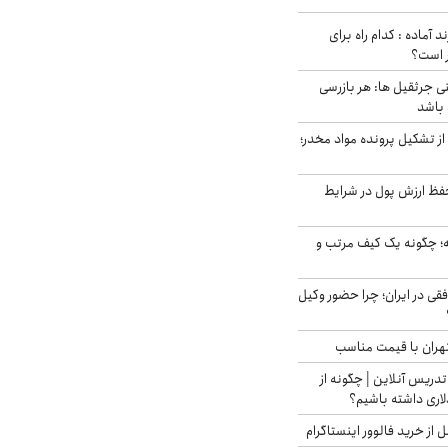
د آماده : کدام راه برای
ر است؟
ی جرثقیل ها: هر بازرسی
 باشد
از تشکیل پرونده مواد مخدر؛
فظ ارزش پول در شرایط
 چگونه یک کیف مرتب و
فقی در ایران؛ چرا حضور وکیل
هران با قیمت مناسب
تدریس آنلاین | چگونه از
لاری داشته باشیم؟
از خرید فالوور اینستاگرام