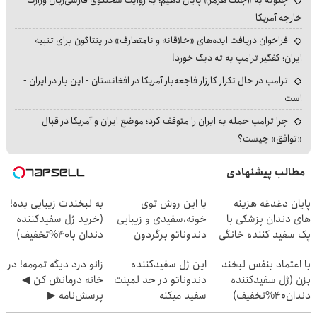
خارجه آمریکا
فراخوان دریافت ایده‌های «خلاقانه و نامتعارف» در پنتاگون برای تنبیه
ایران؛ کفگیر ترامپ به ته دیگ خورد!
ترامپ در حال تکرار کارزار فاجعه‌بار آمریکا در افغانستان - این بار در ایران -
است
چرا ترامپ حمله به ایران را متوقف کرد؛ موضع ایران و آمریکا در قبال
«توافق» چیست؟
مطالب پیشنهادی
پایان دغدغه هزینه
با این روش توی
به لبخندت زیبایی بده!
های دندان پزشکی با
خونه،سفیدی و زیبایی
(خرید ژل سفیدکننده
پک سفید کننده خانگی
دندوناتو برگردون
دندان با40%تخفیف)
(40%off)
با اعتماد بنفس لبخند
این ژل سفیدکننده
زانو درد دیگه تمومه! در
بزن (ژل سفیدکننده
دندوناتو در حد لمینت
خانه درمانش کن ◀
دندان40%تخفیف)
سفید میکنه
پرسش‌نامه ▶
(40%تخفیف)