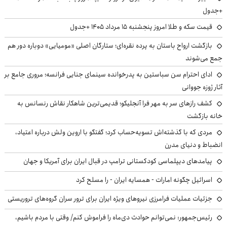
+جدول
قیمت سکه و طلا امروز پنجشنبه ۱۵ مرداد ۱۴۰۵ +جدول
بازگشت ارواح باستان به پرده نقره‌ای؛ ستارگان اصلی «مومیایی» دوباره دور هم
جمع می‌شوند
ادای احترام سن سباستین به پدرخوانده سینمای جنایی فرانسه؛ مروری جامع بر
آثار ژوزه جووانی
کشف رازهای سر به مهر فرا آنجلیکو؛ قدیمی‌ترین شاهکار نقاش رنسانس به
خانه بازگشت
مردی که با گذشته‌اش تسویه‌حساب کرد؛ گفتگو با اروین ولش درباره اعتیاد،
انضباط و دنیای مدرن
پیامدهای دیپلماسی کودکستانی ترامپ در قبال ایران برای آمریکا و جهان
اسرائیل چگونه امارات - همسایه ایران - را مسلح کرد
جزئیات عملیات فرامرزی نیروهای ویژه ایران برای ترور سران گروه‌های تروریستی
رئیس‌جمهور: نمی‌توانم حوادث دی‌ماه را فراموش کنم/ وقتی با مردم باشیم،