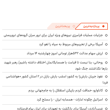
پربازدیدترین
پربحث‌ترین
جزئیات عملیات فرامرزی نیروهای ویژه ایران برای ترور سران گروه‌های تروریستی
آمریکا برخی از تحریم‌های مربوط به سپاه را لغو کرد
ارزش سهام عدالت ۵۳۲هزار تومانی امروز چهارشنبه ۱۴ مرداد
روحانی: بنا نیست تا قیامت با همسایگانمان اختلاف داشته باشیم/ رهبر شهید
بارها نگذاشتند جنگ شود
نفوذ جریان بارش‌زا به کشور؛ امشب بارش باران در ۲ استان کشور +هواشناسی
فردا
کاناوارو: حماقت کردم بازیکن استقلال را به جام‌جهانی بردم
اسرائیل چگونه امارات - همسایه ایران - را مسلح کرد
غریب‌آبادی: آمریکا برای بازگشت به تعهدات برای ایران پیام فرستاده