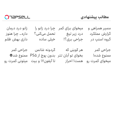
مطالب پیشنهادی
مسیر همراهی و
میخوای برای کمر
چرا درد زانو را
زانو درد درمان
گزارش عملکرد
درد زیر تیغ
تحمل می‌کنی؟
داره… چرا هنوز
گروه اسنپ در
جراحی بری؟!
خیلی ساده
داری بهش ظلم
۱۴۰۴
◗پرسش‌نامه رو
درمنزل درمانش
می‌کنی؟
جراحی کمر
هر کوینی که
گردونه شانس
جراحی کمر
پر کن◖
کن
ممنوع شده!
بخوای تو آبان تتر
بدون پوچ از PS5
ممنوع شد⛔
میخوای کمرت رو
هست! احراز
تا آیفون17 و بیت
میتونی کمرت رو
در منزل درمان
هویت کن
کوین 🔥
در منزل درمان
کنی؟
کنی! 👈🏻
((پرسش‌نامه))
پرسش‌نامه