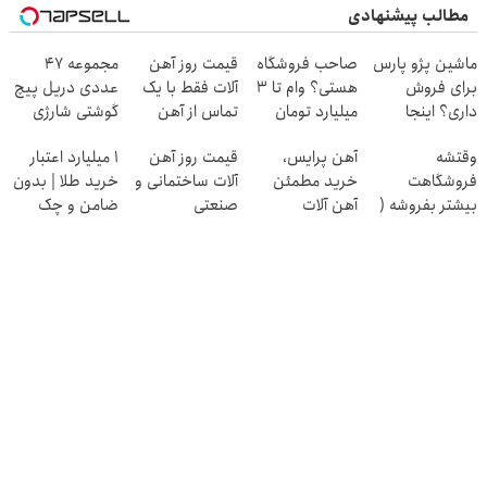
مطالب پیشنهادی
ماشین پژو پارس
صاحب فروشگاه
قیمت روز آهن
مجموعه 47
برای فروش
هستی؟ وام تا ۳
آلات فقط با یک
عددی دریل پیچ
داری؟ اینجا
میلیارد تومان
تماس از آهن
گوشتی شارژی
سریع بفروشش
بگیر
پرایس
(تخفیف به مدت
وقتشه
آهن پرایس،
قیمت روز آهن
۱ میلیارد اعتبار
محدود)
فروشگاهت
خرید مطمئن
آلات ساختمانی و
خرید طلا | بدون
بیشتر بفروشه (
آهن آلات
صنعتی
ضامن و چک
همین الان ثبت
نام کن )