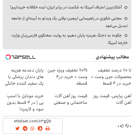
آشکارترین اعتراف آمریکا به شکست در برابر ایران؛ ایده خلاقانه خریداریم!
مجتبی شکوری در راهپیمایی اربعین؛ وقتی یک ویدئو به آیینه‌ای از جامعه
تبدیل می‌شود
چگونه به «جنگ هرمز» پایان دهیم؛ به روایت سخنگوی فارسی‌زبان وزارت
خارجه آمریکا
مطالب پیشنهادی
تا 70 درصد تخفیف
70% تخفیف ویژه جین
پایان دغدغه هزینه
محصولات جین وست +
وست + خرید در4
های دندان پزشکی با
خرید در 4 قسط
قسطه
پک سفید کننده خانگی
آهن پرایس، قیمت روز
قیمت روز آهن آلات
خرید موبایل با اسنپ
آهن آلات
ساختمانی و صنعتی
پی | در ۴ قسط بدون
سود و کارمزد!
۰
۰