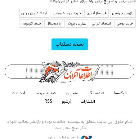
ایمن‌ترین و سریع‌ترین راه برای شارژ گوشی😍👌🏻
بازرسی جرثقیل
فرم ساز آنلاین
خرید مواد شیمیایی
امداد کرمان موتور
خرید یوسی
اقتصاد ایرانی
بهترین بروکر
ارز دیجیتال
بلیط اتوبوس
نسخه دسکتاپ
شبکه۱۰۰
صدسالگی
هم‌زبان
صدای مردم
یادداشت
انتشارات
آرشیو
RSS
تمام حقوق این سایت متعلق به موسسه اطلاعات بوده و بازنشر مطالب تنها با
ذکر منبع مجاز است.
طراحی و تولید: نستوه