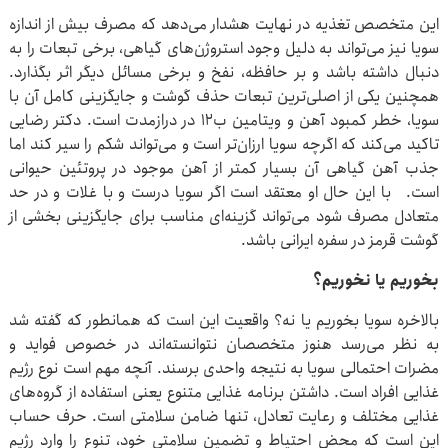
این متخصص تغذیه در نهایت هشدار می‌دهد که مصرف بیش از اندازه
سویا نیز می‌تواند به دلیل وجود استروژن‌های گیاهی، برخی تبعات را به
دنبال داشته باشد و بر حافظه، نفخ و برخی مسائل دیگر اثر بگذارد.
همچنین یکی از اصلی‌ترین تبعات حذف گوشت و جایگزینی کامل آن با
سویا، خطر کمبود آهن و ویتامین ب12 در درازمدت است. دکتر رضایی
تاکید می‌کند که اگرچه سویا ارزان‌تر است و می‌تواند شکم را سیر کند اما
جذب آهن گیاهی آن بسیار کمتر از آهن موجود در پروتئین حیوانی
است. با این حال او معتقد است اگر سویا درست و با غلات و در حد
متعادل مصرف شود می‌تواند گزینه‌ای مناسب برای جایگزینی بخشی از
گوشت قرمز در سفره ایرانی باشد.
بخوریم یا نخوریم؟
بالاخره سویا بخوریم یا نه؟ واقعیت این است که همانطور که گفته شد
به نظر می‌رسد هنوز متخصصان نتوانسته‌اند در خصوص فواید و
مضرات احتمالی سویا به نتیجه واحدی برسند. آنچه مهم است نوع رژیم
غذایی افراد است. داشتن برنامه غذایی متنوع یعنی استفاده از گروه‌های
غذایی مختلف و رعایت تعادل، تنها ضامن سلامتی است. حرف حساب
این است که محض احتیاط و تضمین سلامتی خود، تنوع را وارد رژیم