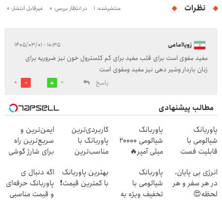
نظرات
منتشرشده: 1
در انتظار بررسی: 0
غیرقابل انتشار: 0
زویاامامی
۱۰:۳۵ - ۱۴۰۵/۰۳/۰۱
مفید مقوی است برای قلب مفید برای کم کلسترول خون نیز ضروریه برای
زنان باردار وشیر دهی نیز مفید ومقوی است
پاسخ
0
0
مطالب پیشنهادی
پاوربانک
پاوربانک
کاربردی‌ترین
ایمن‌ترین و
شیائومی با
شیائومی 2۰۰۰۰
پاوربانک با
سریع‌ترین راه
قابلیت فست
میلی آمپر🔥
مناسب‌ترین
برای شارژ گوشی
شارژ در زمان های
(تخفیف +
قیمت❗
😍👌🏻
انرژی بی پایان،
پاوربانک
بهترین پاوربانک
اگه دنبال ی
بی برقی⚡
پرداخت درب
در هر سفر و هر
شیائومی با
با کمترین قیمت❗
پاوربانک حرفه‌ای
منزل)
لحظه😍
تخفیف ویژه به
و قیمت مناسبی
پاوربانک
مدت محدود🔥
تخفیف رو از
شیائومی با
دست نده👌🏻