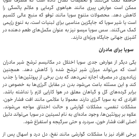
حافظه کمک می‌کنند و تحقیقات نشان داده است که مصرف سویا
ممکن است عوارض پیری مانند هیاهوی گرمایی و علائم یائسگی را
کاهش دهد. محصولات متنوع سویا مانند توفو که منبع عالی کلسیم
است یا شیر سویا که جایگزین مناسبی برای لبنیات است، به تنوع رژیمی
کمک می‌کنند. سس سویا میسو نیز به عنوان مکمل‌های طعم دهنده در
آشپزی جهانی جایگاه ویژه‌ای دارند.
سویا برای مادران
یکی دیگر از عوارض جدی سویا اختلال در مکانیسم ترشح شیر مادران
است که می‌تواند میزان شیر ترشح شده را کاهش دهد. همچنین
زیاده‌روی در مصرف اجازه نمی‌دهد که بدن برخی از پروتئین‌ها را جذب
کند و این مسئله باعث می‌شود بدن در مقابل آلرژی‌ها به خصوص در
برابر گرده‌های گل و گیاهان معلق در هوا کارایی لازم را نداشته باشد.
افرادی که به سویا آلرژی دارند معمولا با علائمی مانند افت فشار خون،
مشکلات تنفسی، مشکلات گوارشی و حالت اختناق مواجه می‌شوند.
علاوه بر پروتئین‌ها، وجود ماده‌ای به نام لسیتین در سویا می‌تواند دلیل
اصلی افت فشار خون، سردرد و حتی سرگیجه و استفراغ شود.
برخی افراد نیز با مشکلات گوارشی مانند نفخ، دل درد و اسهال پس از