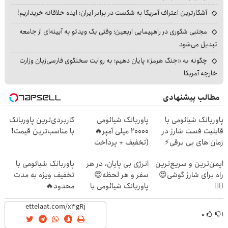
آشکارترین اعتراف آمریکا به شکست در برابر ایران؛ ایده خلاقانه خریداریم!
مجتبی شکوری در راهپیمایی اربعین؛ وقتی یک ویدئو به آیینه‌ای از جامعه
تبدیل می‌شود
چگونه به «جنگ هرمز» پایان دهیم؛ به روایت سخنگوی فارسی‌زبان وزارت
خارجه آمریکا
مطالب پیشنهادی
پاوربانک شیائومی با
پاوربانک شیائومی
کاربردی‌ترین پاوربانک
قابلیت فست شارژ در
2۰۰۰۰ میلی آمپر🔥
با مناسب‌ترین قیمت❗
زمان های بی برقی⚡
(تخفیف + پرداخت
درب منزل)
ایمن‌ترین و سریع‌ترین
انرژی بی پایان، در هر
پاوربانک شیائومی با
راه برای شارژ گوشی😍
سفر و هر لحظه😍
تخفیف ویژه به مدت
👌🏻
پاوربانک شیائومی با
محدود🔥
تخفیف ویژه🔥
۰
۱