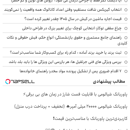
آیا دیسک کمر فقط با جراحی درمان می شود؟ (روش های نوین و کم خطر)
انتخاب گیربکس شافت مستقیم؛ وقتی اعداد کاتالوگ همه واقعیت را نمی‌گویند
قیمت اجاره ماشین در کیش در سال ۱۴۰۵ چقدر تغییر کرده است؟
چراغ سقفی توکار؛ انتخابی کوچک برای تغییر بزرگ در طراحی داخلی
راهنمای جامع مستمری و حقوق بازنشستگی؛ انواع حکم، فیش حقوقی و نکات
کلیدی
ثبت برند یا خرید برند آماده : کدام راه برای کسب‌وکار شما مناسب‌تر است؟
بررسی ویژگی های فنی جرثقیل ها: هر بازرسی این ویژگی ها را باید بلد باشد
۷ اقدام ضروری پس از تشکیل پرونده مواد مخدر؛ راهنمای خانواده‌ها
مطالب پیشنهادی
پاوربانک شیائومی با قابلیت فست شارژ در زمان های بی برقی⚡
پاوربانک شیائومی 2۰۰۰۰ میلی آمپر🔥 (تخفیف + پرداخت درب منزل)
کاربردی‌ترین پاوربانک با مناسب‌ترین قیمت❗