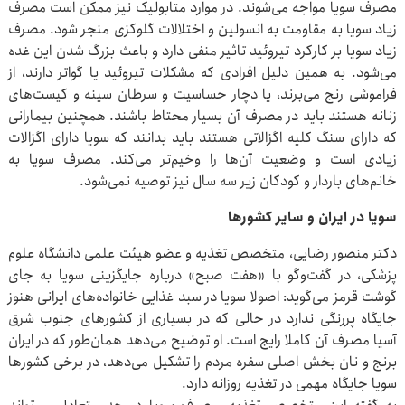
مصرف سویا مواجه می‌شوند. در موارد متابولیک نیز ممکن است مصرف
زیاد سویا به مقاومت به انسولین و اختلالات گلوکزی منجر شود. مصرف
زیاد سویا بر کارکرد تیروئید تاثیر منفی دارد و باعث بزرگ شدن این غده
می‌شود. به همین دلیل افرادی که مشکلات تیروئید یا گواتر دارند، از
فراموشی رنج می‌برند، یا دچار حساسیت و سرطان سینه و کیست‌های
زنانه هستند باید در مصرف آن بسیار محتاط باشند. همچنین بیمارانی
که دارای سنگ کلیه اگزالاتی هستند باید بدانند که سویا دارای اگزالات
زیادی است و وضعیت آن‌ها را وخیم‌تر می‌کند. مصرف سویا به
خانم‌های باردار و کودکان زیر سه سال نیز توصیه نمی‌شود.
سویا در ایران و سایر کشورها
دکتر منصور رضایی، متخصص تغذیه و عضو هیئت علمی دانشگاه علوم
پزشکی، در گفت‌وگو با «هفت صبح» درباره جایگزینی سویا به جای
گوشت قرمز می‌گوید: اصولا سویا در سبد غذایی خانواده‌های ایرانی هنوز
جایگاه پررنگی ندارد در حالی که در بسیاری از کشورهای جنوب شرق
آسیا مصرف آن کاملا رایج است. او توضیح می‌دهد همان‌طور که در ایران
برنج و نان بخش اصلی سفره مردم را تشکیل می‌دهد، در برخی کشورها
سویا جایگاه مهمی در تغذیه روزانه دارد.