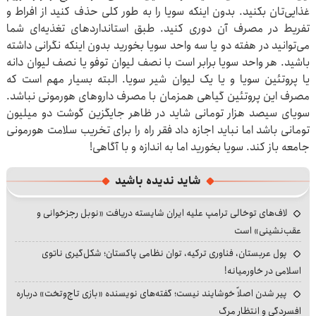
غذایی‌تان بکنید. بدون اینکه سویا را به طور کلی حذف کنید از افراط و
تفریط در مصرف آن دوری کنید. طبق استانداردهای تغذیه‌ای شما
می‌توانید در هفته دو یا سه واحد سویا بخورید بدون اینکه نگرانی داشته
باشید. هر واحد سویا برابر است با نصف لیوان توفو یا نصف لیوان دانه
یا پروتئین سویا و یا یک لیوان شیر سویا. البته بسیار مهم است که
مصرف این پروتئین گیاهی همزمان با مصرف داروهای هورمونی نباشد.
سویای سیصد هزار تومانی شاید در ظاهر جایگزین گوشت دو میلیون
تومانی باشد اما نباید اجازه داد فقر راه را برای تخریب سلامت هورمونی
جامعه باز کند. سویا بخورید اما به اندازه و با آگاهی!
شاید ندیده باشید
لاف‌های توخالی ترامپ علیه ایران شایسته دریافت «نوبل رجزخوانی و
عقب‌نشینی» است
پول عربستان، فناوری ترکیه، توان نظامی پاکستان؛ شکل‌گیری ناتوی
اسلامی در خاورمیانه!
پیر شدن اصلاً خوشایند نیست؛ گفته‌های نویسنده «بازی تاج‌وتخت» درباره
افسردگی و انتظار مرگ