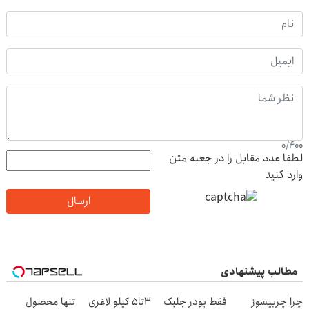
0
/
400
لطفا عدد مقابل را در جعبه متن
وارد کنید
ارسال
مطالب پیشنهادی
چرا چربیسوز
فقط پودر جلبک
3تا5 کیلو لاغری
تنها محصول