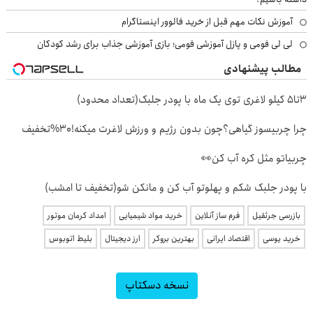
آموزش نکات مهم قبل از خرید فالوور اینستاگرام
لی لی فومی و پازل آموزشی فومی؛ بازی آموزشی جذاب برای رشد کودکان
مطالب پیشنهادی
3تا5 کیلو لاغری توی یک ماه با پودر جلبک(تعداد محدود)
چرا چربیسوز گیاهی؟چون بدون رژیم و ورزش لاغرت میکنه!30%تخفیف
چربیاتو مثل کره آب کن👀
با پودر جلبک شکم و پهلوتو آب کن و مانکن شو(تخفیف تا امشب)
بازرسی جرثقیل
فرم ساز آنلاین
خرید مواد شیمیایی
امداد کرمان موتور
خرید یوسی
اقتصاد ایرانی
بهترین بروکر
ارز دیجیتال
بلیط اتوبوس
نسخه دسکتاپ