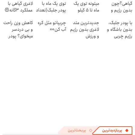
گیاهی؟چون
میتونه توی یک
توی یک ماه با
لاغری گیاهی با
بدون رژیم و
ماه تا 5 کیلو
پودر جلبک(تعداد
عملکرد 3گانه😍
ورزش لاغرت
لاغرت کنه!
محدود)
(خرید با تخفیف)
با پودر جلبک،
جدیدترین متد
چربیاتو مثل کره
کاهش وزن راحت
میکنه!30%تخفیف
بدون باشگاه و
لاغری بدون رژیم
آب کن👀
و بی دردسر
رژیم چربی
و ورزش
میخوای؟ پودر
هایتان را آب
چربیسوزی را
جلبک رو با نصف
کنید!
3برابر می کند
قیمت بخر!
پربازدیدترین
پربحث‌ترین