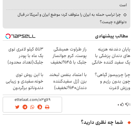
است
چرا ترامپ حمله به ایران را متوقف کرد؛ موضع ایران و آمریکا در قبال
«توافق» چیست؟
مطالب پیشنهادی
پایان دغدغه هزینه
راز طراوت همیشگی
3تا5 کیلو لاغری توی
های دندان پزشکی با
پوست، کرم جوانساز
یک ماه با پودر
پک سفید کننده خانگی
جلبک با 45%تخفیف
جلبک(تعداد محدود)
چرا چربیسوز گیاهی؟
با اعتماد بنفس لبخند
با این روش توی
چون بدون رژیم و
بزن (ژل سفیدکننده
خونه،سفیدی و زیبایی
ورزش لاغرت
دندان40%تخفیف)
دندوناتو برگردون
میکنه!30%تخفیف
(40%off)
۰
۱
شما چه نظری دارید؟