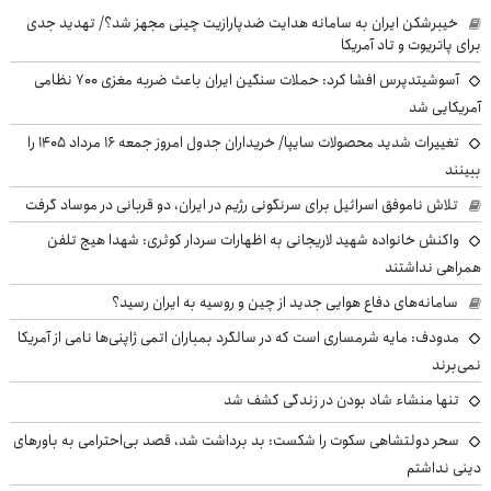
خیبرشکن ایران به سامانه هدایت ضدپارازیت چینی مجهز شد؟/ تهدید جدی
برای پاتریوت و تاد آمریکا
آسوشیتدپرس افشا کرد: حملات سنگین ایران باعث ضربه مغزی ۷۰۰ نظامی
آمریکایی شد
تغییرات شدید محصولات سایپا/ خریداران جدول امروز جمعه ۱۶ مرداد ۱۴۰۵ را
ببینند
تلاش ناموفق اسرائیل برای سرنگونی رژیم در ایران، دو قربانی در موساد گرفت
واکنش خانواده شهید لاریجانی به اظهارات سردار کوثری: شهدا هیچ تلفن
همراهی نداشتند
سامانه‌های دفاع هوایی جدید از چین و روسیه به ایران رسید؟
مدودف: مایه شرمساری است که در سالگرد بمباران اتمی ژاپنی‌ها نامی از آمریکا
نمی‌برند
تنها منشاء شاد بودن در زندگی کشف شد
سحر دولتشاهی سکوت را شکست: بد برداشت شد، قصد بی‌احترامی به باورهای
دینی نداشتم