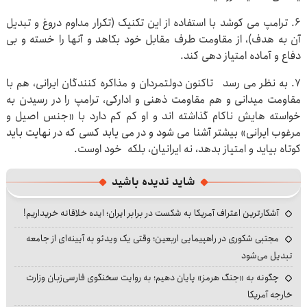
۶. ترامپ می کوشد با استفاده از این تکنیک (تکرار مداوم دروغ و تبدیل
آن به هدف)، از مقاومت طرف مقابل خود بکاهد و آنها را خسته و بی
دفاع و آماده امتیاز دهی کند.
۷. به نظر می رسد تاکنون دولتمردان و مذاکره کنندگان ایرانی، هم با
مقاومت میدانی و هم مقاومت ذهنی و ادارکی، ترامپ را در رسیدن به
خواسته هایش ناکام گذاشته اند ‌و او کم کم‌ دارد با «جنس اصیل و
مرغوب ایرانی» بیشتر آشنا می شود و در می یابد کسی که در نهایت باید
کوتاه بیاید و امتیاز بدهد، نه ایرانیان، بلکه خود اوست.
شاید ندیده باشید
آشکارترین اعتراف آمریکا به شکست در برابر ایران؛ ایده خلاقانه خریداریم!
مجتبی شکوری در راهپیمایی اربعین؛ وقتی یک ویدئو به آیینه‌ای از جامعه
تبدیل می‌شود
چگونه به «جنگ هرمز» پایان دهیم؛ به روایت سخنگوی فارسی‌زبان وزارت
خارجه آمریکا