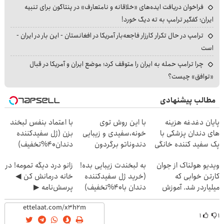
فراخوان دریافت ایده‌های «خلاقانه و نامتعارف» در پنتاگون برای تنبیه
ایران؛ کفگیر ترامپ به ته دیگ خورد!
ترامپ در حال تکرار کارزار فاجعه‌بار آمریکا در افغانستان - این بار در ایران -
است
چرا ترامپ حمله به ایران را متوقف کرد؛ موضع ایران و آمریکا در قبال
«توافق» چیست؟
مطالب پیشنهادی
پایان دغدغه هزینه
با این روش توی
با اعتماد بنفس لبخند
های دندان پزشکی با
خونه،سفیدی و زیبایی
بزن (ژل سفیدکننده
پک سفید کننده خانگی
دندوناتو برگردون
دندان40%تخفیف)
(40%off)
ویدیو هولناک از جوان
به لبخندت زیبایی بده!
زانو درد دیگه تمومه! در
کارتن خوابی که
(خرید ژل سفیدکننده
خانه درمانش کن ◀
میلیاردر شد. آموزش
دندان با40%تخفیف)
پرسش‌نامه ▶
رایگان
۱
۱