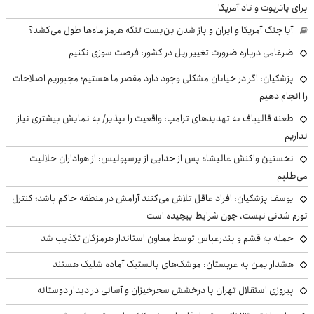
برای پاتریوت و تاد آمریکا
آیا جنگ آمریکا و ایران و باز شدن بن‌بست تنگه هرمز ماه‌ها طول می‌کشد؟
ضرغامی درباره ضرورت تغییر ریل در کشور: فرصت سوزی نکنیم
پزشکیان: اگر در خیابان مشکلی وجود دارد مقصر ما هستیم؛ مجبوریم اصلاحات
را انجام دهیم
طعنه قالیباف به تهدیدهای ترامپ: واقعیت را بپذیر/ به نمایش بیشتری نیاز
نداریم
نخستین واکنش عالیشاه پس از جدایی از پرسپولیس: از هواداران حلالیت
می‌طلبم
یوسف پزشکیان: افراد عاقل تلاش می‌کنند آرامش در منطقه حاکم باشد؛ کنترل
تورم شدنی نیست، چون شرایط پیچیده است
حمله به قشم و بندرعباس توسط معاون استاندار هرمزگان تکذیب شد
هشدار یمن به عربستان: موشک‌های بالستیک آماده شلیک هستند
پیروزی استقلال تهران با درخشش سحرخیزان و آسانی در دیدار دوستانه