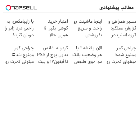
مطالب پیشنهادی
مسیر همراهی و
اینجا ماشینت رو
اعتبار خرید
با زاپیامکس، به
گزارش عملکرد
راحت و سریع
گوشی بگیر 📱
راحتی درد زانو را
گروه اسنپ در
بفروشش
همین حالا
درمان کنید!
۱۴۰۴
درخواست اعتبار
جراحی کمر
الان وقتشه‼️ با
گردونه شانس
جراحی کمر
بده 🎯
ممنوع شده!
هر وضعیت بانک
بدون پوچ از PS5
ممنوع شد⛔
میخوای کمرت رو
مو، موی طبیعی
تا آیفون17 و بیت
میتونی کمرت رو
در منزل درمان
بکار!
کوین 🔥
در منزل درمان
کنی؟
کنی! 👈🏻
((پرسش‌نامه))
پرسش‌نامه