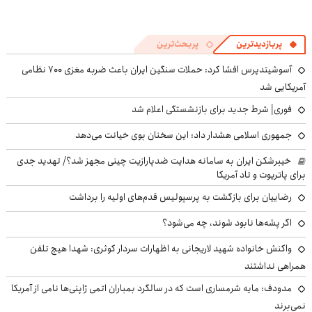
پربازدیدترین
پربحث‌ترین
آسوشیتدپرس افشا کرد: حملات سنگین ایران باعث ضربه مغزی ۷۰۰ نظامی
آمریکایی شد
فوری| شرط جدید برای بازنشستگی اعلام شد
جمهوری اسلامی هشدار داد: این سخنان بوی خیانت می‌دهد
خیبرشکن ایران به سامانه هدایت ضدپارازیت چینی مجهز شد؟/ تهدید جدی
برای پاتریوت و تاد آمریکا
رضاییان برای بازگشت به پرسپولیس قدم‌های اولیه را برداشت
اگر پشه‌ها نابود شوند، چه می‌شود؟
واکنش خانواده شهید لاریجانی به اظهارات سردار کوثری: شهدا هیچ تلفن
همراهی نداشتند
مدودف: مایه شرمساری است که در سالگرد بمباران اتمی ژاپنی‌ها نامی از آمریکا
نمی‌برند