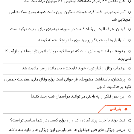
جان باختن ۲۴ زائر در تصادفات اربعینی؛ ۶۷ میلیون تردد ثبت شد
آسوشیتدپرس افشا کرد: حملات سنگین ایران باعث ضربه مغزی ۷۰۰ نظامی
آمریکایی شد
فیدان: هر فعالیت بی‌ثبات‌کننده در سوریه، تهدیدی برای امنیت ترکیه است
اسرائیلی‌ها به خبرنگار پرس‌تی‌وی با نارنجک حمله کردند
مدودف: مایه شرمساری است که در سالگرد بمباران اتمی ژاپنی‌ها نامی از آمریکا
نمی‌برند
رونمایی رئال از گران‌ترین خرید تاریخش؛ دیومانده راهی مادرید شد
پزشکیان: پاسداشت مشروطه، فراخوانی است برای وفاق ملی، عقلانیت جمعی و
تکیه بر حاکمیت قانون
این صور فلکی را به راحتی می‌توانید در آسمان شب رصد کنید!
بازرگانی
ثبت برند یا خرید برند آماده : کدام راه برای کسب‌وکار شما مناسب‌تر است؟
بررسی ویژگی های فنی جرثقیل ها: هر بازرسی این ویژگی ها را باید بلد باشد