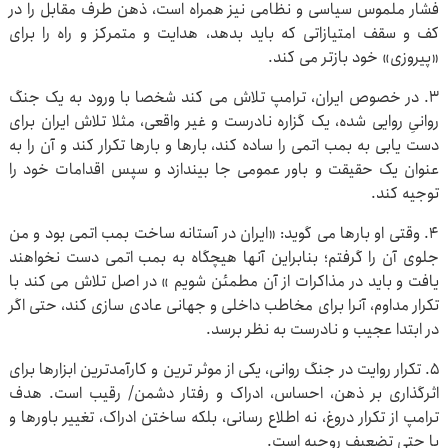
فشار ملموس سیاسی و نظامی نیز همراه است، ذهن طرف مقابل را در
کف و سقف امتیازاتی که باید بدهد، هدایت و متمرکز و راه را برای
«پیروزی» خود بازتر می کند.
۳. در خصوص ایران، ترامپ تلاش می کند شخصا با ورود به یک جنگ
روانیِ روایی شده، یک گزاره نادرست و غیر واقعی، مثلا تلاش ایران برای
دست یابی به بمب اتمی را ساده کند، بارها و بارها تکرار کند و آن را به
عنوان یک حقیقت و باور عمومی جا بیندازد و سپس اقدامات خود را
توجیه کند.
۴. وقتی او بارها می گوید: «ایران در آستانه ساخت بمب اتمی بود و من
جلوی آن را گرفتم؛ بنابراین آنها هیچگاه به بمب اتمی دست نخواهند
یافت و باید در مذاکرات از آن مطمئن شویم » در اصل تلاش می کند با
تکرار مداوم، آنرا برای مخاطب داخلی و جهانی عادی سازی کند، حتی اگر
در ابتدا عجیب و نادرست به نظر برسد.
۵. تکرار روایت در جنگ روانی، یکی از موثر ترین و کارآمدترین ابزارها برای
اثرگذاری بر ذهن، احساس، ادراک و رفتار دشمن/ رقیب است. هدف
ترامپ از تکرار دروغ، نه اطلاع رسانی، بلکه ساختن ادراک، تغییر باورها و
یا حتی تضعیف روحیه است.