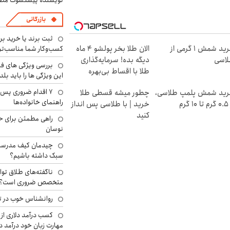
نویسنده پیشکسوت مطب
بازرگانی
ثبت برند یا خرید برن
خرید شمش 1 گرمی از
الان طلا بخر پولشو 4 ماه
کسب‌وکار شما مناسب‌ت
اسی
دیگه بده! سرمایه‌گذاری
بررسی ویژگی های فن
طلا با اقساط بی‌بهره
این ویژگی ها را باید بلد
۷ اقدام ضروری پس 
ید شمش پلمپ طلاسی،
چطور میشه قسطی طلا
راهنمای خانواده‌ها
۱ گرم
خرید | با طلاسی پس انداز
کنید
راهی مطمئن برای ح
نوسان
چیدمان کیف مدرسه؛
سبک داشته باشیم؟
ناگفته‌های طلاق توا
متخصص ضروری است؟
روانشناس خوب در ت
کسب درآمد دلاری از 
مهارت زبان خود درآمد د