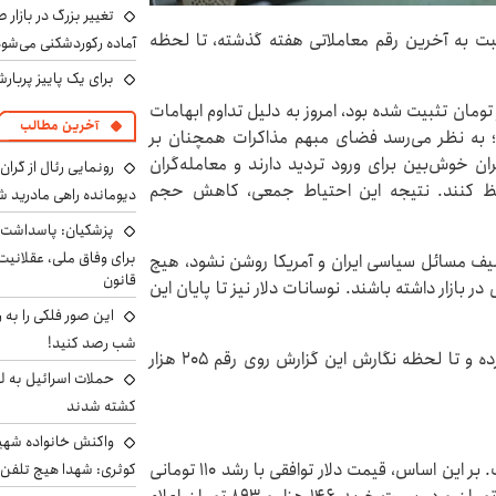
تغییر بزرگ در بازار 
سبت به آخرین رقم معاملاتی هفته گذشته، تا لحظه
آماده رکوردشکنی می‌شو
برای یک پاییز پربار
ر بیشتر روزهای هفته گذشته در کریدور ۱۸۰ هزار تومان تثبیت شده بود، امروز به دلیل تداوم ابهامات
آخرین مطالب
ت؛ به نظر می‌رسد فضای مبهم مذاکرات همچنان بر
ان خوش‌بین برای ورود تردید دارند و معامله‌گران
رونمایی رئال از گرا
حفظ کنند. نتیجه این احتیاط جمعی، کاهش حجم
دیومانده راهی مادرید ش
پزشکیان: پاسداشت 
برای وفاق ملی، عقلانیت
تکلیف مسائل سیاسی ایران و آمریکا روشن نشود، هیچ
قانون
 بازار داشته باشند. نوسانات دلار نیز تا پایان این
این صور فلکی را به ر
شب رصد کنید!
گفتنی است یورو نیز کاهش یک هزار تومانی را تجربه کرده و تا لحظه نگارش این گزارش روی رقم ۲۰۵ هزار
حملات اسرائیل به ل
کشته شدند
واکنش خانواده شهید 
قیمت دلار توافقی امروز شنبه ۲ خرداد ۱۴۰۵ افزایشی است. بر این اساس، قیمت دلار توافقی با رشد ۱۱۰ تومانی
کوثری: شهدا هیچ تلفن 