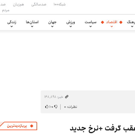
شبکه۱۰۰
صدسالگی
هم‌زبان
صدا
مردم
هنگ
اقتصاد
سیاست
ورزش
جهان
استان‌ها
زندگی
خبر: ۱۴۸٬۸۹۸
نظرات: ۰
۰
-
۱
 عقب گرفت +نرخ جدید
پربازدیدترین