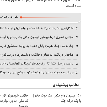
شده است‌.
شاید ندیده
آشکارترین اعتراف آمریکا به شکست در برابر ایران؛ ایده خلاقا
مجتبی شکوری در راهپیمایی اربعین؛ وقتی یک ویدئو به آیینه‌
چگونه به «جنگ هرمز» پایان دهیم؛ به روایت سخنگوی فارسی‌ز
فراخوان دریافت ایده‌های «خلاقانه و نامتعارف» در پنتاگون بر
ترامپ در حال تکرار کارزار فاجعه‌بار آمریکا در افغانستان - این 
چرا ترامپ حمله به ایران را متوقف کرد؛ موضع ایران و آمریک
مطالب پیشنهادی
150 میلیون وام بگیر، مک بوک بخر |
خلافی خودروتو الان بب
با یک برگ چک
کد ملی، بدون نیاز به
حضوری