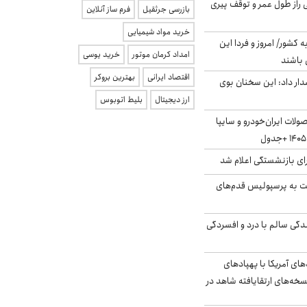
بلژیکی راز طول عمر و توقف پیری
بازرسی جرثقیل
فرم ساز آنلاین
خرید مواد شیمیایی
ه کشور/ امروز و فردا این
امداد کرمان موتور
خرید یوسی
 باشند
اقتصاد ایرانی
بهترین بروکر
ار داد: این سخنان بوی
ارز دیجیتال
بلیط اتوبوس
لات ایران‌خودرو و سایپا
ی بازنشستگی اعلام شد
ت به پرسپولیس قدم‌های
دگی سالم با درد و افسردگی
‌های آمریکا با پهپادهای
سخه‌های ارتقایافته شاهد در