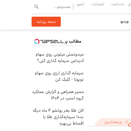
ی
یادداشت
انتشارات
آرشیو
ویدیو
نسخه روزنامه
مطالب پیشنهادی
میدونستی میتونی روی سهام
آدیداس سرمایه گذاری کنی؟
سرمایه گذاری ارزی روی سهام
تویوتا - کلیک کن
مسیر همراهی و گزارش عملکرد
گروه اسنپ در ۱۴۰۴
الان طلا بخر پولشو 4 ماه دیگه
بده! سرمایه‌گذاری طلا با
پربحث‌ترین
اقساط بی‌بهره