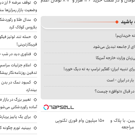
نسبت به روز پنجشنبه، در سمت فروش ۱۴۸ هزار و ۲۲۸ تومان و در سمت خرید ۱۴۶ هزار و ۸۹۳ تومان اعلام
توقف عرض
وضعیت بازار رمزارزها
مدال طلا و رکوردشکنی
 باشید
بلاروس کولاک کرد
نه خریداریم!
حمله تند لوئیز فیگو 
فریبکارترینی!
ای از جامعه تبدیل می‌شود
فناوری دید در شب 
بان وزارت خارجه آمریکا
اعلام جزئیات مراسم 
ای تنبیه ایران؛ کفگیر ترامپ به ته دیگ خورد!
تدفین روزنامه‌نگار پیشک
بار در ایران - است
کمبود نمک در بدن می
بیندازد
ا در قبال «توافق» چیست؟
تغییر بزرگ در بازار 
آماده رکوردشکنی می‌شو
برای یک پاییز پربار
ین، با پلاک و
150 میلیون وام فوری تکنوپی
 مراجعه
ببینید تورم چگونه کم