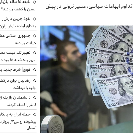
نابغه ۱۵ ساله 
ر تداوم ابهامات سیاسی، مسیر نزولی در پیش
انسان را کشف می‌کند؟
نفوذ جریان بارش‌زا ب
مناطق آماده بارش باران
جمهوری اسلامی هشد
خیانت می‌دهد
تغییر تند قیمت محصو
امروز پنجشنبه ۱۵ مرداد ۱۴۰۵ +جدول
فوری| شرط جدید برا
رضاییان برای بازگش
اولیه را برداشت
دانشمندان راز یک زن
کمتر را کشف کردند
حمله ایران به پایگاه
پیشرفته روسی؟/ پرواز ن
آسمان