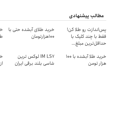
مطالب پیشنهادی
پس‌اندازت رو طلا کن!
خرید طلای آبشده حتی با
فقط با چند کلیک با
۱۰۰هزارتومان
طل
حداقل‌ترین مبلغ...
خرید طلا آبشده با 100
IM LS7 لوکس ترین
خر
هزار تومن
شاسی بلند برقی ایران
از ۰.۵ گرم تا ۰