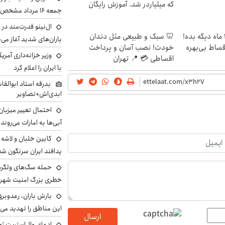
که میلیاردر شد. آموزش رایگان
جمعه ۱۶ مرداد مشخص شد
ال‌نینو قدرت‌مند در 
الان طلا بخر پولشو 4 ماه دیگه بده!
🦷 سبک و طبیعی مثل دندان
باران‌های شدید آغاز می
اقساط بی‌بهره
خودت! نصب آسان و پرداخت
وزیر خزانه‌داری آمری
اقساطی 💳 📍 تهران
با ایران را اعلام کرد
بدرقه استاد ابوالقا
ابدی‌اش+تصاویر
احتمال تغییر میزبان
آبی‌ها به امارات می‌روند
پدافند ایران سرنگون شد
خطری بزرگ امنیت شهرون
بارش باران، رعدوبر
این مناطق را تهدید می‌
ارسال
ادعای وال‌استریت ژو