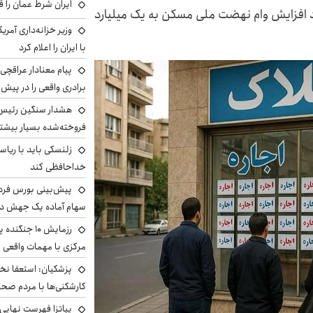
ایران شرط عمان را ق
هاد افزایش وام نهضت ملی مسکن به یک میلیارد
وزیر خزانه‌داری آمری
با ایران را اعلام کرد
پیام معنادار عراقچی:
برادری واقعی را در پیش 
هشدار سنگین رئیس ا
فروخته‌شده بسیار بیشتر
زلنسکی باید با ریا
خداحافظی کند
سهام آماده یک جهش د
رزمایش ۱۰ جن
مرکزی با مهمات واقعی
پزشکیان: استعفا نخوا
کارشکنی‌ها با مردم صح
پیاتزا فهرست نهایی 