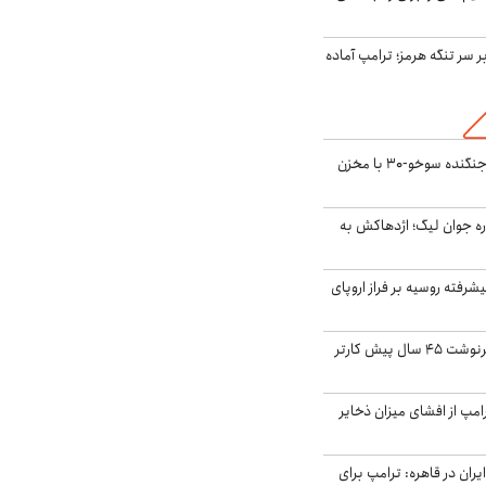
ر سر تنگه هرمز؛ ترامپ آماده
بُرد ۳۰۰۰ کیلومتری جنگنده سوخو-۳۰ با مخزن
ره جوان لیگ؛ اژدهاکش به
گنده پیشرفته روسیه بر فراز اروپای
ایران، ترامپ را به سرنوشت ۴۵ سال پیش کارتر
مپ از افشای میزان ذخایر
ران در قاهره: ترامپ برای