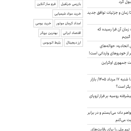
بول کرد
بازرسی جرثقیل
فرم ساز آنلاین
کا زمان و جزئیات توافق جدید
خرید مواد شیمیایی
امداد کرمان موتور
خرید یوسی
 زمان آن فرا رسیده که
اقتصاد ایرانی
بهترین بروکر
گیریم
ارز دیجیتال
بلیط اتوبوس
تحادیه: حواله‌های
 از خودروهای وارداتی است!
ست جمهوری اوکراین
پیش‌بینی بورس فردا شنبه ۱۷ مرداد ۱۴۰۵/ بازار
یگر است؟
گنده پیشرفته روسیه بر فراز اروپای
هم داد؛ می‌ایستم و در برابر
بت می‌کنم
تیم ملی را برای رقابت‌های