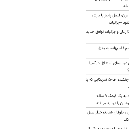
ایران؛ فصل پاییز با بارش
‌شود +جزئیات
کا زمان و جزئیات توافق جدید
سم قاسم‌زاده به منزل
 دیدارهای استقلال در آسیا؛
؟
کابین خلبان و لاشه جنگنده اف-۱۵ آمریکایی که با
حمله سگ‌های ولگرد به یک کودک ۹ ساله؛
دان را تهدید می‌کند
ق و طوفان شدید؛ خطر سیل
کند
رنال: حمله روسیه به یکی از