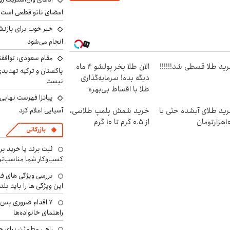
اعضای ناتو قطعی است
خبر خوب برای بازنش
انجام می‌شود
مقام سعودی: توافقن
ید طلا قسطی شد!!!!!!
الان طلا بخر پولشو 4 ماه
پاکستان و ترکیه تهدید
دیگه بده! سرمایه‌گذاری
نیست
طلا با اقساط بی‌بهره
پیاتزا فهرست نهایی 
ید طلای آبشده حتی با
خرید شمش پلمپ طلاسی،
آسیایی اعلام کرد
رتومان
از ۰.۵ گرم تا ۱۰ گرم
بازرگانی
ثبت برند یا خرید برن
کسب‌وکار شما مناسب‌ت
بررسی ویژگی های فن
این ویژگی ها را باید بلد
۷ اقدام ضروری پس 
راهنمای خانواده‌ها
راهی مطمئن برای ح