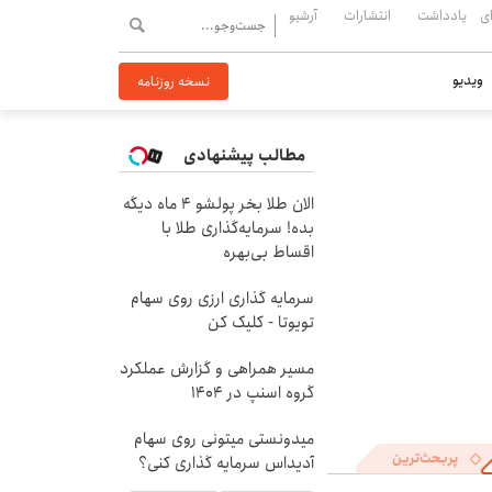
ی
یادداشت
انتشارات
آرشیو
ویدیو
نسخه روزنامه
مطالب پیشنهادی
الان طلا بخر پولشو 4 ماه دیگه
بده! سرمایه‌گذاری طلا با
اقساط بی‌بهره
سرمایه گذاری ارزی روی سهام
تویوتا - کلیک کن
مسیر همراهی و گزارش عملکرد
گروه اسنپ در ۱۴۰۴
میدونستی میتونی روی سهام
پربحث‌ترین
آدیداس سرمایه گذاری کنی؟