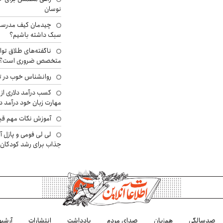
نوسان
چیدمان کیف مدرسه؛
سبک داشته باشیم؟
ناگفته‌های طلاق توا
متخصص ضروری است؟
روانشناس خوب در ت
کسب درآمد دلاری از 
مهارت زبان خود درآمد د
آموزش نکات مهم قبل 
لی لی فومی و پازل آ
جذاب برای رشد کودکان
صدسالگی
هم‌زبان
صدای مردم
یادداشت
انتشارات
آرشیو