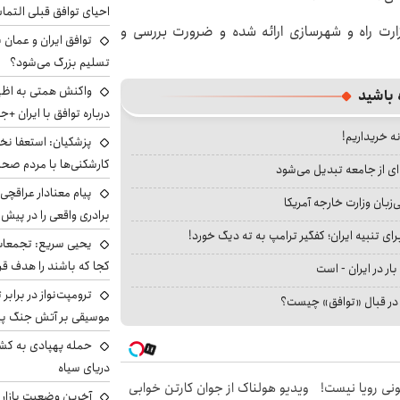
احیای توافق قبلی التما
ارت راه و شهرسازی ارائه شده و ضرورت بررسی و
توافق ایران و عمان ب
تسلیم بزرگ می‌شود؟
واکنش همتی به اظهار
 باشید
درباره توافق با ایران +ج
نه خریداریم!
پزشکیان: استعفا نخوا
کارشکنی‌ها با مردم صح
ای از جامعه تبدیل می‌شود
پیام معنادار عراقچی:
بان وزارت خارجه آمریکا
برادری واقعی را در پیش 
ای تنبیه ایران؛ کفگیر ترامپ به ته دیگ خورد!
یحیی سریع: تجمعات 
کجا که باشند را هدف قر
بار در ایران - است
ترومپت‌نواز در برابر 
ا در قبال «توافق» چیست؟
موسیقی بر آتش جنگ پیر
حمله پهپادی به کشت
دریای سیاه
هی 800 میلیونی رویا نیست!
ویدیو هولناک از جوان کارتن خوابی
آخرین وضعیت بازار ار