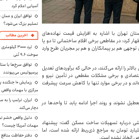
آسیایی اعلام کرد
توافق ایران و عمان ب
تسلیم بزرگ می‌شود؟
ان تهران با اشاره به افزایش قیمت نهاده‌های
آخرین مطالب
ار کرد: در مقاطعی برخی اقلام ساختمانی تا دو یا
 توجهی هم بر پیمانکاران و هم بر مجریان طرح وارد
سوخت ۹.۶ تُنی
توافق سرخ‌ها با ستا
اتر را ارائه می‌کنند، در حالی که برآوردهای تعدیل‌
پرسپولیس می‌پیوندد
قتصادی و برخی مشکلات مقطعی در تأمین نیرو و
رزمایش ۱۰ جن
‌اند و در برخی موارد تنها با کاهش سرعت پیشرفت
مرکزی با مهمات واقعی
یل نشوند و روند اجرا ادامه یابد تا واحدها در
دچار می‌کند
دلیل واقعی خشم ترا
سشی درباره تسهیلات ساخت مسکن گفت: پیشنهاد
مهمات آمریکا چیست؟
د تومان به مراجع ذی‌ربط ارائه شده است، اما
دفتر حفاظت منافع ای
ص اتخاذ نشده است.