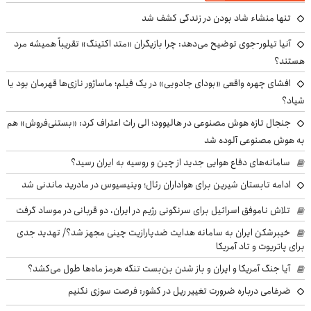
تنها منشاء شاد بودن در زندگی کشف شد
آنیا تیلور-جوی توضیح می‌دهد: چرا بازیگران «متد اکتینگ» تقریباً همیشه مرد
هستند؟
افشای چهره واقعی «بودای جادویی» در یک فیلم؛ ماساژور نازی‌ها قهرمان بود یا
شیاد؟
جنجال تازه هوش مصنوعی در هالیوود؛ الی راث اعتراف کرد: «بستنی‌فروش» هم
به هوش مصنوعی آلوده شد
سامانه‌های دفاع هوایی جدید از چین و روسیه به ایران رسید؟
ادامه تابستان شیرین برای هواداران رئال؛ وینیسیوس در مادرید ماندنی شد
تلاش ناموفق اسرائیل برای سرنگونی رژیم در ایران، دو قربانی در موساد گرفت
خیبرشکن ایران به سامانه هدایت ضدپارازیت چینی مجهز شد؟/ تهدید جدی
برای پاتریوت و تاد آمریکا
آیا جنگ آمریکا و ایران و باز شدن بن‌بست تنگه هرمز ماه‌ها طول می‌کشد؟
ضرغامی درباره ضرورت تغییر ریل در کشور: فرصت سوزی نکنیم