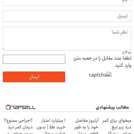
0
/
400
لطفا عدد مقابل را در جعبه متن
وارد کنید
ارسال
مطالب پیشنهادی
میخوای برای کمر
آرتروز مفاصل
۱ میلیارد اعتبار
‼️جراحی ممنوع‼️
درد زیر تیغ
خود را به طور
خرید طلا | بدون
درمان کمر درد
جراحی بری؟!
قطعی درمان
ضامن و چک
بدون جراحی و