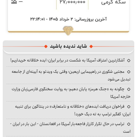
شاید ندیده باشید
آشکارترین اعتراف آمریکا به شکست در برابر ایران؛ ایده خلاقانه خریداریم!
مجتبی شکوری در راهپیمایی اربعین؛ وقتی یک ویدئو به آیینه‌ای از جامعه
تبدیل می‌شود
چگونه به «جنگ هرمز» پایان دهیم؛ به روایت سخنگوی فارسی‌زبان وزارت
خارجه آمریکا
فراخوان دریافت ایده‌های «خلاقانه و نامتعارف» در پنتاگون برای تنبیه
ایران؛ کفگیر ترامپ به ته دیگ خورد!
ترامپ در حال تکرار کارزار فاجعه‌بار آمریکا در افغانستان - این بار در ایران -
است