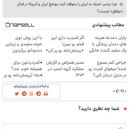
چرا ترامپ حمله به ایران را متوقف کرد؛ موضع ایران و آمریکا در قبال
«توافق» چیست؟
مطالب پیشنهادی
پایان دغدغه هزینه
اگر کمردرد داری این
با این روش توی
های دندان پزشکی با
فیلم رو ببین!
خونه،سفیدی و زیبایی
پک سفید کننده خانگی
◗پرسش‌نامه رو پر کن◖
دندوناتو برگردون
(40%off)
جراحی کمر ممنوع
مسیر همراهی و گزارش
◂کمردردتون برای
شده! میخوای کمرت رو
عملکرد گروه اسنپ در
همیشه خوب شد؟
در منزل درمان کنی؟
۱۴۰۴
◂بله! (پرسش‌نامه رو پر
((پرسش‌نامه))
کن)
۰
۰
شما چه نظری دارید؟