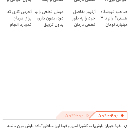
◗پرسش‌نامه رو
کنید!
دوره نقاهت
صاحب فروشگاه
آرتروز مفاصل
درمان قطعی زانو
آخرین کاری که
پر کن◖
◂پرسش‌نامه▸
هستی؟ وام تا ۳
خود را به طور
درد، بدون دارو،
برای درمان
میلیارد تومان
قطعی درمان
بدون تزریق،
کمردرد انجام
بگیر
کنید!
بدون جراحی!
میدی
◗پرسش‌نامه◖
(پرسش‌نامه)
(پرسشنامه)
پربازدیدترین
پربحث‌ترین
نفوذ جریان بارش‌زا به کشور/ امروز و فردا این مناطق آماده بارش باران باشند