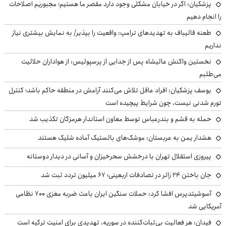
پزشکیان: اگر در خیابان مشکلی وجود دارد مقصر ما هستیم؛ مجبوریم اصلاحات
را انجام دهیم
طعنه قالیباف به تهدیدهای ترامپ: واقعیت را بپذیر/ به نمایش بیشتری نیاز
نداریم
نخستین واکنش عالیشاه پس از جدایی از پرسپولیس: از هواداران حلالیت
می‌طلبم
یوسف پزشکیان: افراد عاقل تلاش می‌کنند آرامش در منطقه حاکم باشد؛ کنترل
تورم شدنی نیست، چون شرایط پیچیده است
حمله به قشم و بندرعباس توسط معاون استاندار هرمزگان تکذیب شد
هشدار یمن به عربستان: موشک‌های بالستیک آماده شلیک هستند
پیروزی استقلال تهران با درخشش سحرخیزان و آسانی در دیدار دوستانه
جان باختن ۲۴ زائر در تصادفات اربعینی؛ ۶۷ میلیون تردد ثبت شد
آسوشیتدپرس افشا کرد: حملات سنگین ایران باعث ضربه مغزی ۷۰۰ نظامی
آمریکایی شد
فیدان: هر فعالیت بی‌ثبات‌کننده در سوریه، تهدیدی برای امنیت ترکیه است